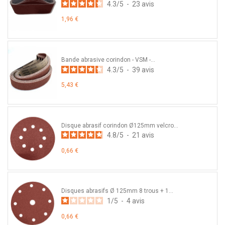
4.3
/
5
-
23
avis
1,96 €
Bande abrasive corindon - VSM -...
4.3
/
5
-
39
avis
5,43 €
Disque abrasif corindon Ø125mm velcro...
4.8
/
5
-
21
avis
0,66 €
Disques abrasifs Ø 125mm 8 trous + 1...
1
/
5
-
4
avis
0,66 €