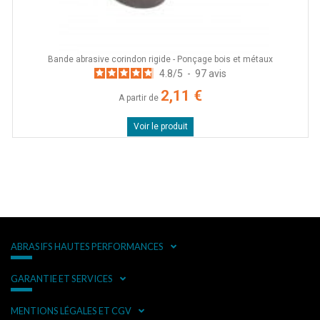
Bande abrasive corindon rigide - Ponçage bois et métaux
4.8
/
5
-
97
avis
2,11 €
A partir de
Voir le produit
ABRASIFS HAUTES PERFORMANCES
GARANTIE ET SERVICES
MENTIONS LÉGALES ET CGV