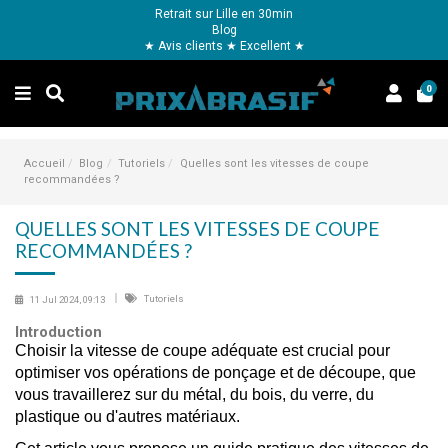
Retrait sur Lille en 30min
Blog
★ Avis clients ★ Excellent ★
0
Accueil
Blog
Tutoriels
Quelles sont les vitesses de coupe
recommandées ?
QUELLES SONT LES VITESSES DE COUPE
RECOMMANDÉES ?
Tutoriels
11 Jul 2024, 09:13
Introduction
Choisir la vitesse de coupe adéquate est crucial pour 
optimiser vos opérations de ponçage et de découpe, que 
vous travaillerez sur du métal, du bois, du verre, du 
plastique ou d'autres matériaux.