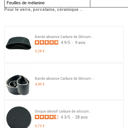
Feuilles de mélanine
Pour le verre, porcelaine, céramique …
Bande abrasive Carbure de Silicium...
4.9
/
5
-
9
avis
3,28 €
Bande abrasive Carbure de Silicium -...
4,49 €
Disque abrasif carbure de silicium...
4.3
/
5
-
28
avis
0,73 €