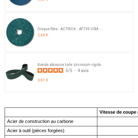
Disque fibre - ACTIROX - AF799 VSM -...
2,60 €
Bande abrasive toile zirconium rigide...
5
/
5
-
4
avis
3,61 €
Vitesse de coupe 
Acier de construction au carbone
Acier à outil (pièces forgées)