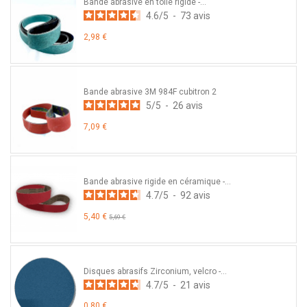
Bande abrasive en toile rigide -...
4.6
/
5
-
73
avis
2,98 €
Bande abrasive 3M 984F cubitron 2
5
/
5
-
26
avis
7,09 €
Bande abrasive rigide en céramique -...
4.7
/
5
-
92
avis
5,40 €
5,69 €
Disques abrasifs Zirconium, velcro -...
4.7
/
5
-
21
avis
0,80 €