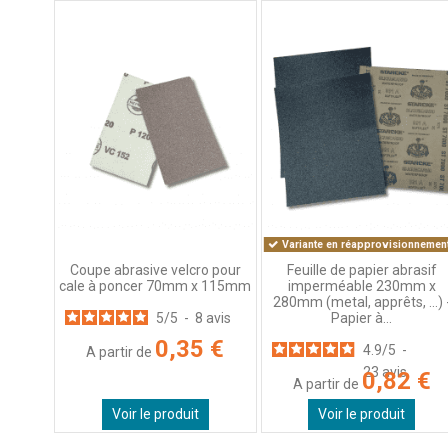
Basé sur
21
avis soumis à un
contrôle
Voir tous les avis sur ce site
5
étoiles
15
4
étoiles
6
3
étoiles
0
2
étoiles
0
1
étoile
0
Trier les avis
Variante en réapprovisionnement
Coupe abrasive velcro pour
Feuille de papier abrasif
cale à poncer 70mm x 115mm
imperméable 230mm x
280mm (metal, apprêts, ...) 
5
/
5
-
8
avis
Papier à...
0,35 €
4.9
/
5
-
A partir de
23
avis
0,82 €
A partir de
Voir le produit
Voir le produit