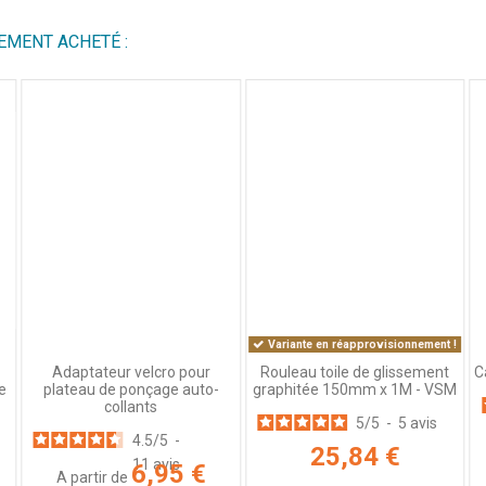
/
5
Avis vérifié
EMENT ACHETÉ :
Top
Avis du
21/06/2026
, suite à une expérience du
02/06/2026
par
P.A.
Utile
(0)
Signaler
5
/
5
Avis vérifié
Top
Avis du
21/06/2026
, suite à une expérience du
02/06/2026
par
P.A.
Utile
(0)
Signaler
Variante en réapprovisionnement !
Rouleau toile de glissement
C
Adaptateur velcro pour
1
2
graphitée 150mm x 1M - VSM
e
plateau de ponçage auto-
collants
5
/
5
-
5
avis
4.5
/
5
-
25,84 €
11
avis
6,95 €
A partir de