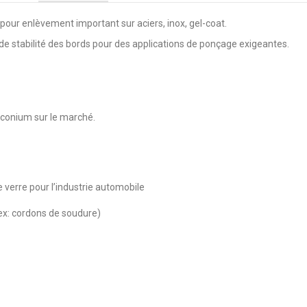
 pour enlèvement important sur aciers, inox, gel-coat.
e stabilité des bords pour des applications de ponçage exigeantes.
irconium sur le marché.
e verre pour l’industrie automobile
(ex: cordons de soudure)
4
/
5
Avis vérifié
bon service
Avis du
04/07/2026
, suite à une expérience du
17/06/2026
par
Marc G.