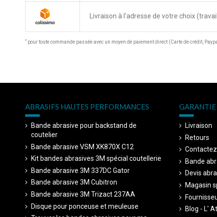
Livraison à l'adresse de votre choix (travail
*
pour toute commande passée avec un moyen de paiement direct (Carte de crédit, Paypal
ABRASIFS HAUTES PERFORMANCES
GARANTIE 
Bande abrasive pour backstand de
Livraison
coutelier
Retours
Bande abrasive VSM XK870X C12
Contactez
Kit bandes abrasives 3M spécial coutellerie
Bande abr
Bande abrasive 3M 337DC Gator
Devis abra
Bande abrasive 3M Cubitron
Magasin sp
Bande abrasive 3M Trizact 237AA
Fournisseu
Disque pour ponceuse et meuleuse
Blog - L' A