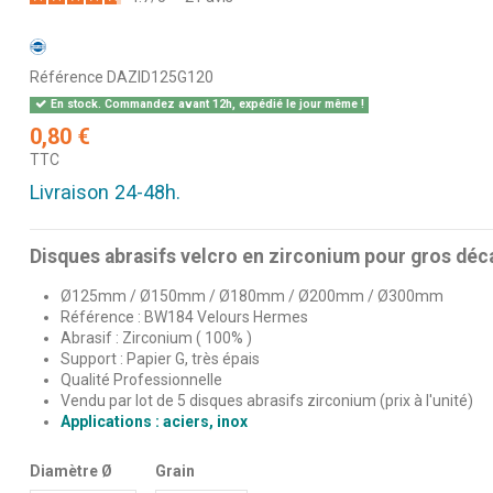
Référence
DAZID125G120
En stock. Commandez avant 12h, expédié le jour même !
0,80 €
TTC
Livraison 24-48h.
Disques abrasifs velcro en zirconium pour gros dé
Ø125mm / Ø150mm / Ø180mm / Ø200mm / Ø300mm
Référence : BW184 Velours Hermes
Abrasif : Zirconium ( 100% )
Support : Papier G, très épais
Qualité Professionnelle
Vendu par lot de 5 disques abrasifs zirconium (prix à l'unité)
Applications : aciers, inox
Diamètre Ø
Grain