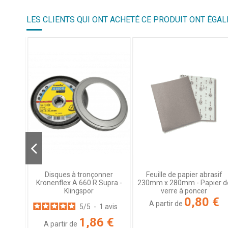
LES CLIENTS QUI ONT ACHETÉ CE PRODUIT ONT ÉGAL
disque
Disques à tronçonner
Feuille de papier abrasif
Kronenflex A 660 R Supra -
230mm x 280mm - Papier d
Klingspor
verre à poncer
1 €
0,80 €
A partir de
5
/
5
-
1
avis
1,86 €
A partir de