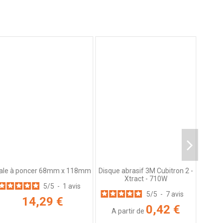
ale à poncer 68mm x 118mm
Disque abrasif 3M Cubitron 2 -
3
4
5
Xtract - 710W
5
/
5
-
1
avis
5
/
5
-
7
avis
14,29 €
0,42 €
A partir de