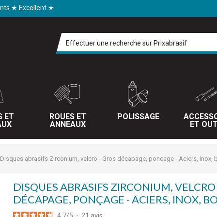
ents ★ Excellent ★
S ET
ROUES ET
POLISSAGE
ACCESSO
AUX
ANNEAUX
ET OUT
Disques abrasifs Zirconium, velcro - Gros décapage, ponçage - Aciers, inox, 
DISQUES ABRASIFS ZIRCONIUM, VELCRO 
DÉCAPAGE, PONÇAGE - ACIERS, INOX, BO
4.7
/
5
-
21
avis