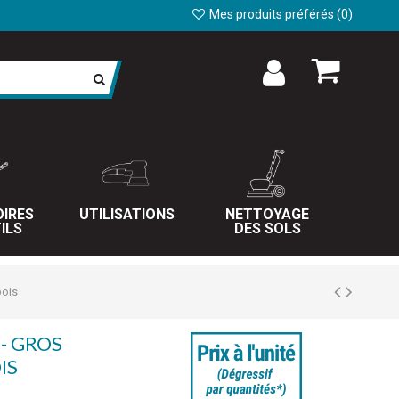
Mes produits préférés (
0
)
IRES
UTILISATIONS
NETTOYAGE
ILS
DES SOLS
bois
- GROS
IS