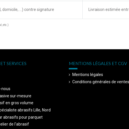
, domicile, ...) contre signature
Livraison estimée entr
, etc.)
ET SERVICES
MENTIONS LÉGALES ET CGV
Mentions légales
Conditions générales de vente
-nous
asive sur-mesure
sif en gros volume
écialiste abrasifs Lille, Nord
r abrasifs pour parquet
telier de l'abrasif