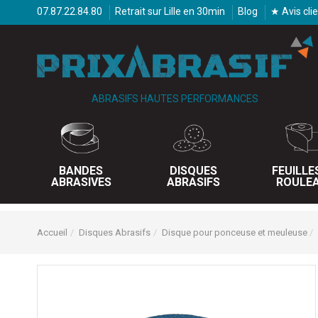
07.87.22.84.80
Retrait sur Lille en 30min
Blog
★ Avis cli
ABRASIFS HAUTES PERFORMANCES
BANDES
DISQUES
FEUILLE
ABRASIVES
ABRASIFS
ROULE
Accueil
Disques Abrasifs
Disque pour ponceuse et meuleuse