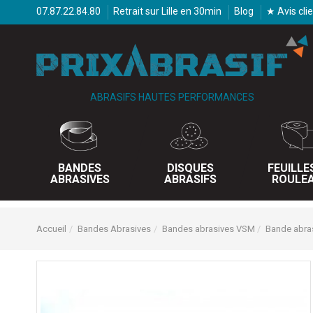
07.87.22.84.80
Retrait sur Lille en 30min
Blog
★ Avis cli
ABRASIFS HAUTES PERFORMANCES
BANDES
DISQUES
FEUILLE
ABRASIVES
ABRASIFS
ROULE
Accueil
Bandes Abrasives
Bandes abrasives VSM
Bande abra