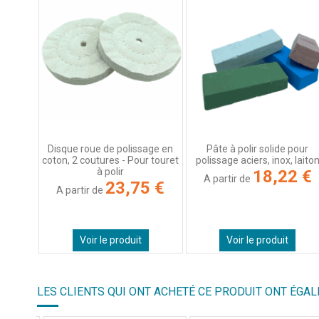
Voir tous les avis sur ce site
5
étoiles
12
4
étoiles
27
3
étoiles
0
2
étoiles
0
1
étoile
0
Trier les avis
Disque roue de polissage en
Pâte à polir solide pour
coton, 2 coutures - Pour touret
polissage aciers, inox, laito
à polir
18,22 €
A partir de
23,75 €
A partir de
Voir le produit
Voir le produit
LES CLIENTS QUI ONT ACHETÉ CE PRODUIT ONT ÉGAL