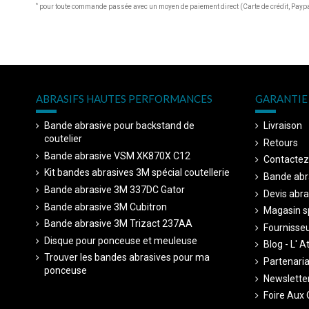
*
pour toute commande passée avec un moyen de paiement direct (Carte de crédit, Paypal
ABRASIFS HAUTES PERFORMANCES
GARANTIE 
Bande abrasive pour backstand de
Livraison
coutelier
Retours
Bande abrasive VSM XK870X C12
Contactez
Kit bandes abrasives 3M spécial coutellerie
Bande abr
Bande abrasive 3M 337DC Gator
Devis abra
Bande abrasive 3M Cubitron
Magasin sp
Bande abrasive 3M Trizact 237AA
Fournisseu
Disque pour ponceuse et meuleuse
Blog - L' A
Trouver les bandes abrasives pour ma
Partenariat
ponceuse
Newsletter
Foire Aux 