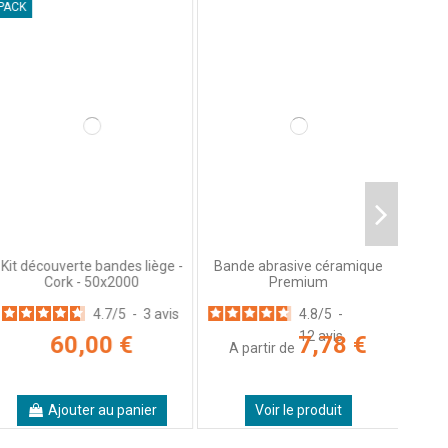
ACK
G.
Kit découverte bandes liège -
Bande abrasive céramique
Cork - 50x2000
Premium
5
6
8
4.7
/
5
-
3
avis
4.8
/
5
-
12
avis
60,00 €
7,78 €
A partir de
Ajouter au panier
Voir le produit