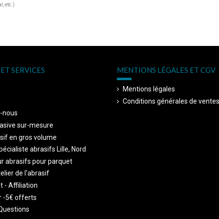
, etc.)
ET SERVICES
MENTIONS LÉGALES ET CGV
Mentions légales
Conditions générales de vente
-nous
asive sur-mesure
sif en gros volume
écialiste abrasifs Lille, Nord
r abrasifs pour parquet
telier de l'abrasif
 - Affiliation
 -5€ offerts
Questions