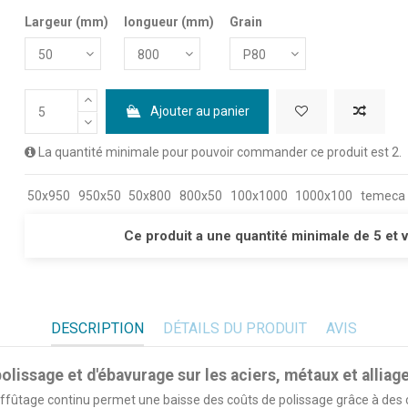
Largeur (mm)
longueur (mm)
Grain
Ajouter au panier
La quantité minimale pour pouvoir commander ce produit est 2.
50x950
950x50
50x800
800x50
100x1000
1000x100
temeca
Ce produit a une quantité minimale de 5 et 
DESCRIPTION
DÉTAILS DU PRODUIT
AVIS
 polissage et d'ébavurage sur les aciers, métaux et alliag
affûtage continu permet une baisse des coûts de polissage grâce à des