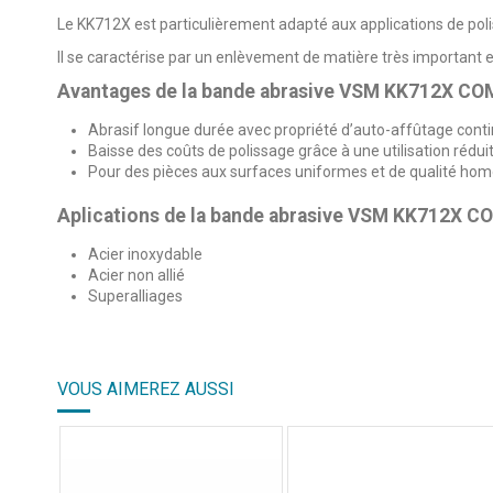
Le KK712X est particulièrement adapté aux applications de pol
Il se caractérise par un enlèvement de matière très important 
Avantages de la bande abrasive VSM KK712X C
Abrasif longue durée avec propriété d’auto-affûtage cont
Baisse des coûts de polissage grâce à une utilisation rédu
Pour des pièces aux surfaces uniformes et de qualité ho
Aplications de la bande abrasive VSM KK712X 
Acier inoxydable
Acier non allié
Superalliages
4.3
/
5
VOUS AIMEREZ AUSSI
Basé sur
39
avis soumis à un
contrôle