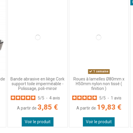
P
Avis du
21/04/2026
, suite à une expérience du
30/03/2026
par
Thierry 
Utile
(0)
Signaler
4
/
5
Avis vérifié
Très bien
Avis du
31/03/2026
, suite à une expérience du
11/03/2026
par
G.F.
Utile
(0)
Signaler
1 semaine
de
Bande abrasive en liège Cork
Roues à lamelles Ø80mm x
support toile imperméable -
H50mm nylon non tissé (
1
2
3
4
Polissage, poli-miroir
finition )
5
/
5
-
4
avis
5
/
5
-
1
avis
3,85 €
19,83 €
A partir de
A partir de
Voir le produit
Voir le produit