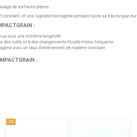
issage de surfaces planes.
et constant, et une rugosité homogène pendant toute sa très longue dur
OMPACTGRAIN :
inue pour une extrême longévité
ite des outils et à des changements d’outils moins fréquents
mogène avec un taux d’enlèvement de matière constant
COMPACTGRAIN :
4
/
5
Avis vérifié
Le produit est conforme à ce que j'attends
Avis du
22/06/2026
, suite à une expérience du
09/06/2026
par
D.A.
-5%
Utile
(0)
Signaler