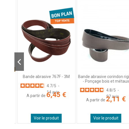
nement !
Bande abrasive corindon rigi
e HSS-
Bande abrasive 767F - 3M
- Ponçage bois et métaux
4.7
/
5
-
Ame
4.8
/
5
-
ix -...
14
avis
6,45 €
A partir de
97
avis
2,11 €
avis
A partir de
 €
Voir le produit
Voir le produit