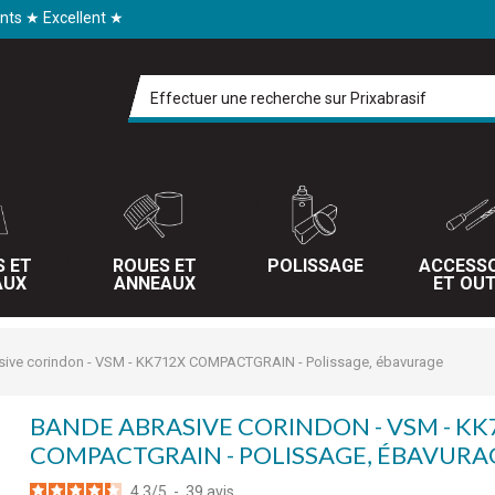
ents ★ Excellent ★
S ET
ROUES ET
POLISSAGE
ACCESSO
AUX
ANNEAUX
ET OUT
sive corindon - VSM - KK712X COMPACTGRAIN - Polissage, ébavurage
BANDE ABRASIVE CORINDON - VSM - KK
COMPACTGRAIN - POLISSAGE, ÉBAVURA
4.3
/
5
-
39
avis