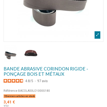
BANDE ABRASIVE CORINDON RIGIDE -
PONÇAGE BOIS ET MÉTAUX
4.8
/
5
-
97
avis
Référence
BACOLA50LO1000G180
Derniers articles en stock
3,41 €
TTC