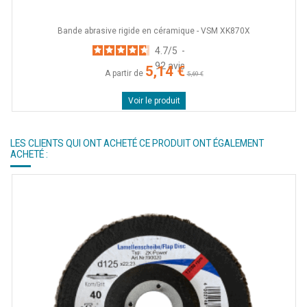
Bande abrasive rigide en céramique - VSM XK870X
4.7
/
5
-
92
avis
5,14 €
A partir de
5,69 €
Voir le produit
LES CLIENTS QUI ONT ACHETÉ CE PRODUIT ONT ÉGALEMENT
ACHETÉ :