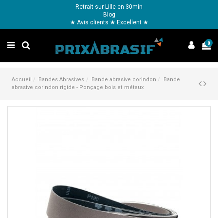
Retrait sur Lille en 30min
Blog
★ Avis clients ★ Excellent ★
0
Accueil
Bandes Abrasives
Bande abrasive corindon
Bande
abrasive corindon rigide - Ponçage bois et métaux