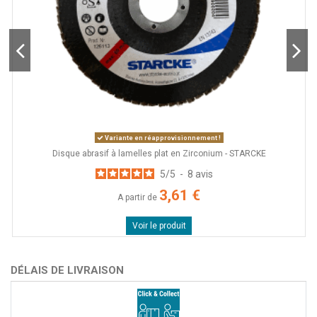
Variante en réapprovisionnement !
 -
Disque abrasif à lamelles plat en Zirconium - STARCKE
5
/
5
-
8
avis
3,61 €
A partir de
Voir le produit
DÉLAIS DE LIVRAISON