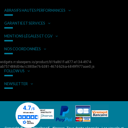
ABRASIFS HAUTES PERFORMANCES
GARANTIE ET SERVICES
MENTIONS LÉGALES ET CGV
NOS COORDONNÉES
widgets.rr.skeepers.io/product/b19a861f-a877-e134-4974-
ab757488d04e/c380be76-b381-467d-b26a-6849f977aae0.js
FOLLOW US
NEWSLETTER