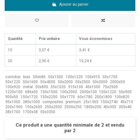
Ajouter au panier
Quantité
Prix unitaire
Vous économisez
10
3,07 €
3,41 €
20
2,90 €
10,24 €
corindon
bois
50x686
50x1500
100x1220
100x915
50x1750
50x1220
50x1600
50x4000
50x2000
50x2500
50x3000
2000x50
100x920
metal
50x800
55x1020
915x100
45x1500
75x2500
1220x100
686x50
150x1500
100x2000
2000x100
150x1220
50x900
900x50
150x1720
150x2250
50x1770
60x1780
200x1800
100x820
95x1000
380x1000
composites
premium
25x1365
150x2740
45x710
200x1900
150x2600
250x2500
2500x250
1800x200
40x305
305x40
38x1700
1700x38
50x3350
Ce produit a une quantité minimale de 2 et vendu
par 2