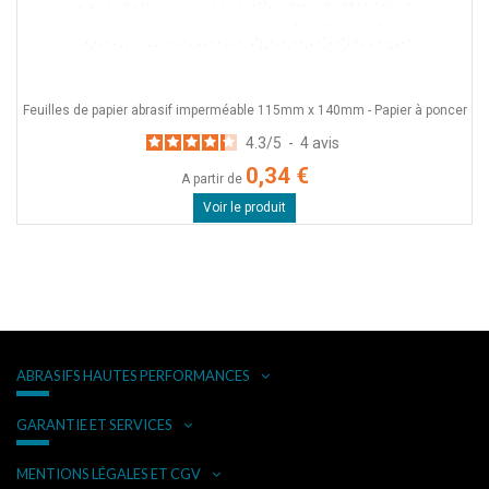
Feuilles de papier abrasif imperméable 115mm x 140mm - Papier à poncer
4.3
/
5
-
4
avis
0,34 €
A partir de
Voir le produit
ABRASIFS HAUTES PERFORMANCES
GARANTIE ET SERVICES
MENTIONS LÉGALES ET CGV