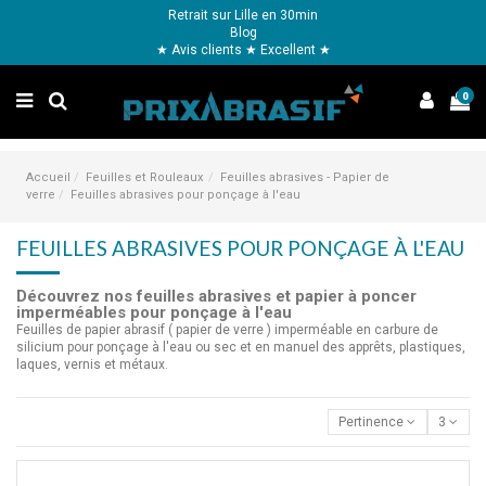
Retrait sur Lille en 30min
Blog
★ Avis clients ★ Excellent ★
0
Accueil
Feuilles et Rouleaux
Feuilles abrasives - Papier de
verre
Feuilles abrasives pour ponçage à l'eau
FEUILLES ABRASIVES POUR PONÇAGE À L'EAU
Découvrez nos feuilles abrasives et papier à poncer
imperméables pour ponçage à l'eau
Feuilles de papier abrasif ( papier de verre ) imperméable en carbure de
silicium pour ponçage à l'eau ou sec et en manuel des apprêts, plastiques,
laques, vernis et métaux.
Pertinence
3