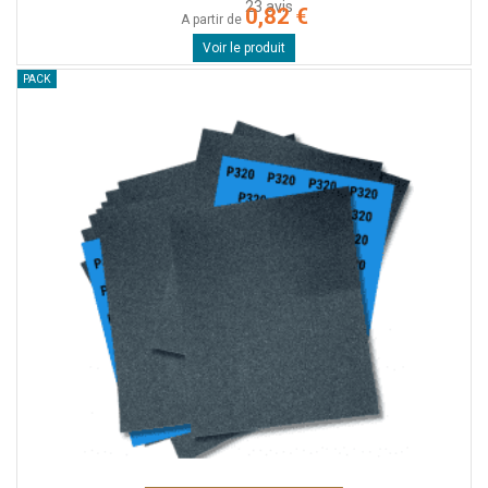
23
avis
0,82 €
A partir de
Voir le produit
PACK