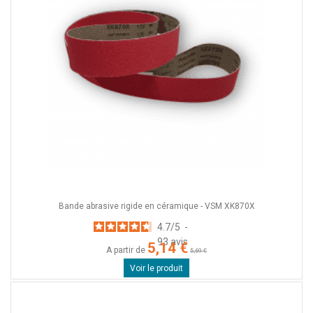
Bande abrasive rigide en céramique - VSM XK870X
4.7
/
5
-
93
avis
5,14 €
A partir de
5,69 €
Voir le produit