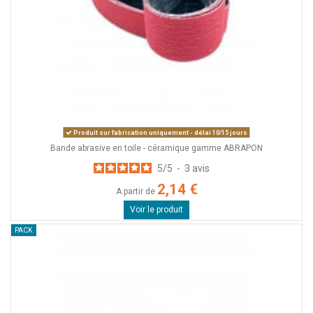
Produit sur fabrication uniquement - délai 10/15 jours
Bande abrasive en toile - céramique gamme ABRAPON
5
/
5
-
3
avis
2,14 €
A partir de
Voir le produit
PACK