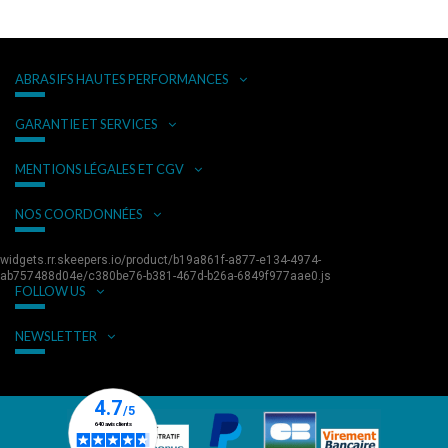
ABRASIFS HAUTES PERFORMANCES
GARANTIE ET SERVICES
MENTIONS LÉGALES ET CGV
NOS COORDONNÉES
widgets.rr.skeepers.io/product/b19a861f-a877-e134-4974-
ab757488d04e/c380be76-b381-467d-b26a-6849f977aae0.js
FOLLOW US
NEWSLETTER