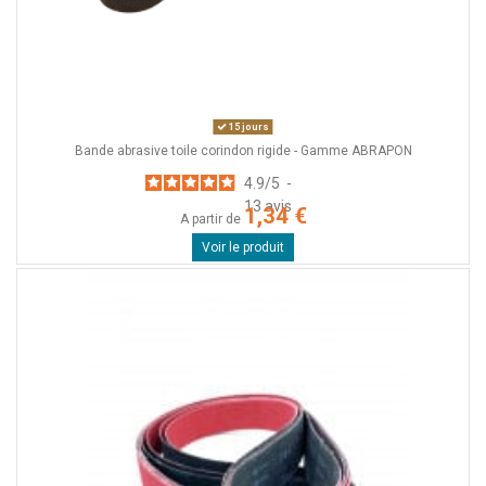
15 jours
Bande abrasive toile corindon rigide - Gamme ABRAPON
4.9
/
5
-
13
avis
1,34 €
A partir de
Voir le produit