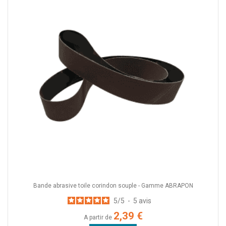
Bande abrasive toile corindon souple - Gamme ABRAPON
5
/
5
-
5
avis
2,39 €
A partir de