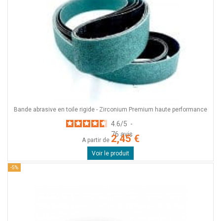
Bande abrasive en toile rigide - Zirconium Premium haute performance
4.6
/
5
-
76
avis
2,45 €
A partir de
Voir le produit
-5%