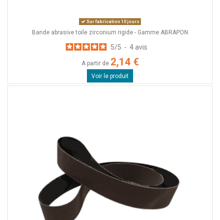
Sur fabrication 10 jours
Bande abrasive toile zirconium rigide - Gamme ABRAPON
5
/
5
-
4
avis
2,14 €
A partir de
Voir le produit