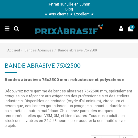
Retrait sur Lille en 30min
Blog
★ Avis clients ★ Excellent ★
0
Accueil
Bandes Abrasives
Bande abrasive 75x2500
BANDE ABRASIVE 75X2500
Bandes abrasives 75x2500 mm : robustesse et polyvalence
Découvrez notre gamme de bandes abrasives 75x2500 mm, spécialement
conçues pour répondre aux exigences des professionnels et des ateliers
industriels. Disponibles en corindon (oxyde d’aluminium), zirconium et
céramique, ces bandes garantissent un ponçage puissant et durable sur
bois, métal et autres matériaux. Choisissez parmi des marques
renommées telles que VSM, 3M, et bien d’autres. Tous nos produits en
stock sont livrables en 24 à 48 heures pour assurer la continuité de vos
projets.