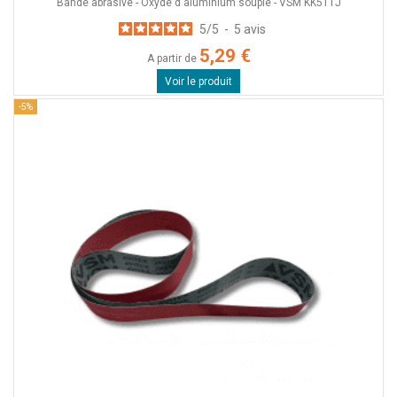
Bande abrasive - Oxyde d'aluminium souple - VSM KK511J
5
/
5
-
5
avis
5,29 €
A partir de
Voir le produit
-5%