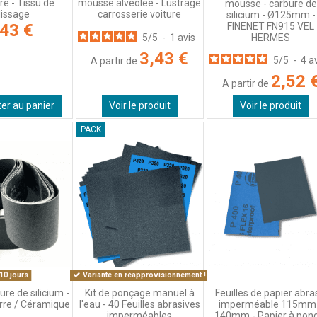
re - Tissu de
mousse alvéolée - Lustrage
mousse - carbure de
lissage
carrosserie voiture
silicium - Ø125mm -
FINENET FN915 VEL
,43 €
HERMES
5
/
5
-
1
avis
3,43 €
5
/
5
-
4
a
A partir de
2,52 
A partir de
ter au panier
Voir le produit
Voir le produit
PACK
10 jours
Variante en réapprovisionnement !
re de silicium -
Kit de ponçage manuel à
Feuilles de papier abra
rre / Céramique
l'eau - 40 Feuilles abrasives
imperméable 115mm
imperméables
140mm - Papier à pon