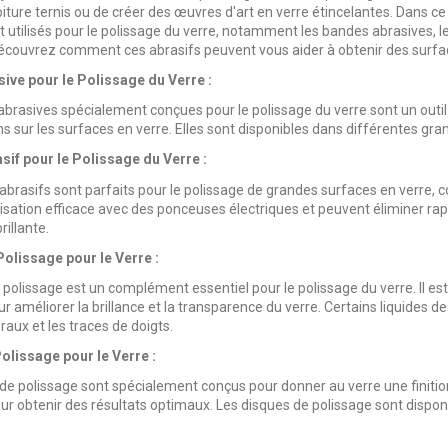
iture ternis ou de créer des œuvres d'art en verre étincelantes. Dans ce 
tilisés pour le polissage du verre, notamment les bandes abrasives, les 
Découvrez comment ces abrasifs peuvent vous aider à obtenir des surfa
ive pour le Polissage du Verre :
brasives spécialement conçues pour le polissage du verre sont un outil p
s sur les surfaces en verre. Elles sont disponibles dans différentes gr
sif pour le Polissage du Verre :
abrasifs sont parfaits pour le polissage de grandes surfaces en verre, 
lisation efficace avec des ponceuses électriques et peuvent éliminer rap
rillante.
Polissage pour le Verre :
e polissage est un complément essentiel pour le polissage du verre. Il e
 améliorer la brillance et la transparence du verre. Certains liquides de
aux et les traces de doigts.
olissage pour le Verre :
de polissage sont spécialement conçus pour donner au verre une finition li
ur obtenir des résultats optimaux. Les disques de polissage sont dispon