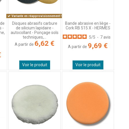
Variante en réapprovisionnement !
 de
Disques abrasifs carbure
Bande abrasive en liège -
s -
de silicium lapidaire -
Cork RB 515 X - HERMES
ne,
autocollant - Ponçage sols
techniques,...
5
/
5
-
7
avis
6,62 €
9,69 €
A partir de
A partir de
€
Voir le produit
Voir le produit