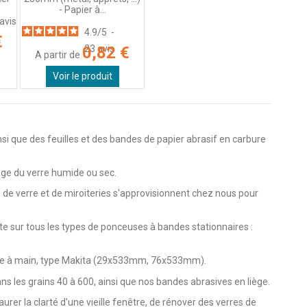
- Papier à...
avis
4.9
/
5
-
€
0,82 €
23
avis
A partir de
Voir le produit
insi que des feuilles et des bandes de papier abrasif en carbure
sage du verre humide ou sec.
 de verre et de miroiteries s'approvisionnent chez nous pour
e sur tous les types de ponceuses à bandes stationnaires :
ive à main, type Makita (29x533mm, 76x533mm).
ns les grains 40 à 600, ainsi que nos bandes abrasives en liège.
aurer la clarté d'une vieille fenêtre, de rénover des verres de