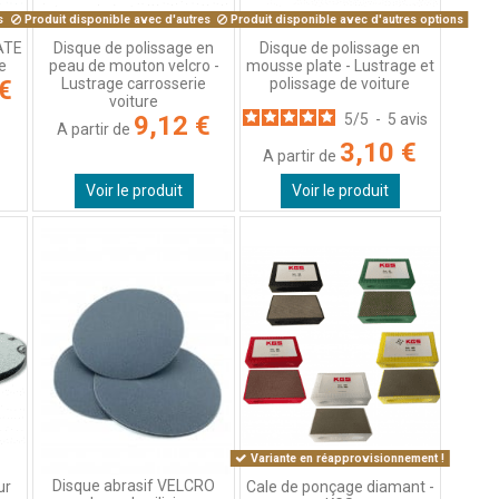
s options
Produit disponible avec d'autres options
Produit disponible avec d'autres options
MATE
Disque de polissage en
Disque de polissage en
ge
peau de mouton velcro -
mousse plate - Lustrage et
Lustrage carrosserie
polissage de voiture
€
voiture
9,12 €
5
/
5
-
5
avis
A partir de
3,10 €
A partir de
Voir le produit
Voir le produit
Variante en réapprovisionnement !
Disque abrasif VELCRO
ur
Cale de ponçage diamant -