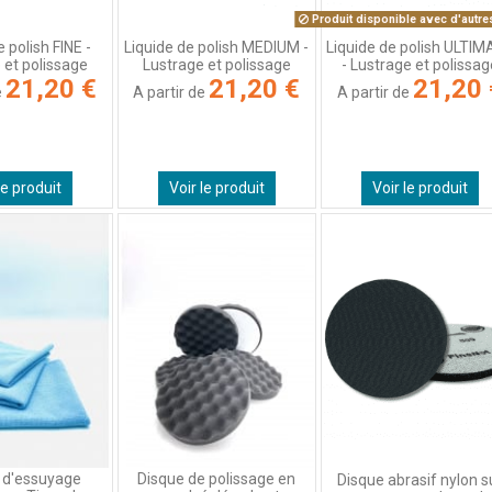
Produit disponible avec d'autre
e polish FINE -
Liquide de polish MEDIUM -
Liquide de polish ULTI
 et polissage
Lustrage et polissage
- Lustrage et polissa
21,20 €
21,20 €
21,20 
e
A partir de
A partir de
le produit
Voir le produit
Voir le produit
 d'essuyage
Disque de polissage en
Disque abrasif nylon s