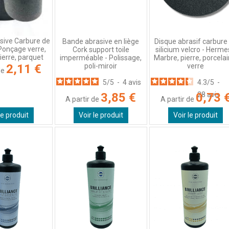
sive Carbure de
Bande abrasive en liège
Disque abrasif carbure
 Ponçage verre,
Cork support toile
silicium velcro - Herme
ierre, parquet
imperméable - Polissage,
Marbre, pierre, porcelai
poli-miroir
verre
2,11 €
de
5
/
5
-
4
avis
4.3
/
5
-
3,85 €
0,73 
28
avis
A partir de
A partir de
le produit
Voir le produit
Voir le produit