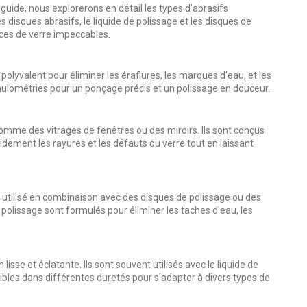
guide, nous explorerons en détail les types d'abrasifs
disques abrasifs, le liquide de polissage et les disques de
ces de verre impeccables.
olyvalent pour éliminer les éraflures, les marques d'eau, et les
anulométries pour un ponçage précis et un polissage en douceur.
comme des vitrages de fenêtres ou des miroirs. Ils sont conçus
idement les rayures et les défauts du verre tout en laissant
st utilisé en combinaison avec des disques de polissage ou des
 polissage sont formulés pour éliminer les taches d'eau, les
sse et éclatante. Ils sont souvent utilisés avec le liquide de
ibles dans différentes duretés pour s'adapter à divers types de