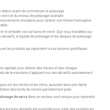
e débris avant de commencer le polissage.
 verre et du niveau de polissage souhaité.
r mouvements circulaires pour obtenir une finition homogène.
cable.
er et embellir vos surfaces en verre. Que vous travailliez sur
 abrasifs, le liquide de polissage et les disques de polissage
uver les produits qui répondent à vos besoins spécifiques.
.
ce capitale pour obtenir des miroirs et des vitrages
els de la miroiterie s'appuient sur des abrasifs spécialement
 sur les miroirs et les vitres, assurant ainsi une clarté
btenir des bords de miroirs parfaitement polis.
olissage du verre
dans ce secteur sont conçus pour répondre
ns les bons abrasifs est essentiel pour créer des produits en