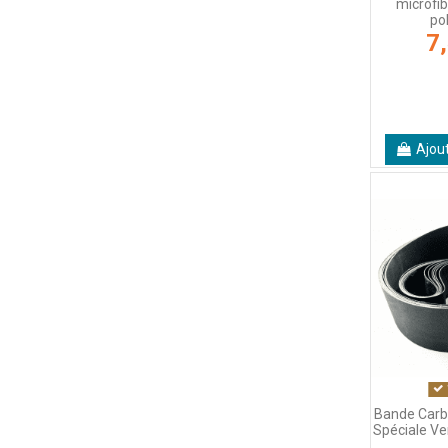
microfib
po
7
Ajou
Bande Carbu
Spéciale Ve