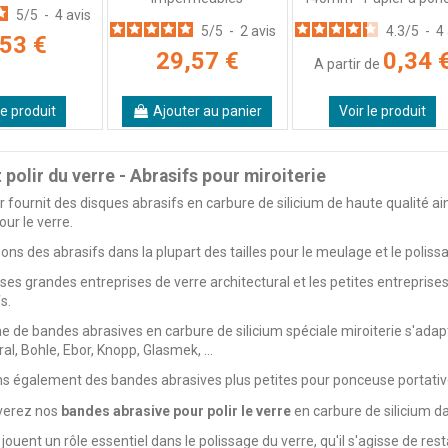
5
/
5
-
4
avis
5
/
5
-
2
avis
4.3
/
5
-
4
,53 €
29,57 €
0,34 
A partir de
le produit
Ajouter au panier
Voir le produit
 polir du verre - Abrasifs pour miroiterie
fr fournit des disques abrasifs en carbure de silicium de haute qualité a
our le verre.
ns des abrasifs dans la plupart des tailles pour le meulage et le polis
s grandes entreprises de verre architectural et les petites entreprises
s.
de bandes abrasives en carbure de silicium spéciale miroiterie s'adapt
al, Bohle, Ebor, Knopp, Glasmek, ...
ns également des bandes abrasives plus petites pour ponceuse portat
verez nos
bandes abrasive pour polir le verre
en carbure de silicium da
jouent un rôle essentiel dans le polissage du verre, qu'il s'agisse de rest