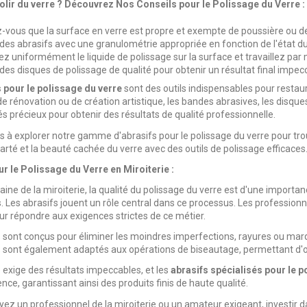
ir du verre ? Découvrez Nos Conseils pour le Polissage du Verre :
-vous que la surface en verre est propre et exempte de poussière ou d
 des abrasifs avec une granulométrie appropriée en fonction de l'état du
ez uniformément le liquide de polissage sur la surface et travaillez pa
 des disques de polissage de qualité pour obtenir un résultat final impec
 pour le polissage du verre
sont des outils indispensables pour restaur
de rénovation ou de création artistique, les bandes abrasives, les disques
iés précieux pour obtenir des résultats de qualité professionnelle.
s à explorer notre gamme d'abrasifs pour le polissage du verre pour tro
larté et la beauté cachée du verre avec des outils de polissage efficaces
r le Polissage du Verre en Miroiterie :
ine de la miroiterie, la qualité du polissage du verre est d'une importan
 Les abrasifs jouent un rôle central dans ce processus. Les professionn
r répondre aux exigences strictes de ce métier.
 sont conçus pour éliminer les moindres imperfections, rayures ou marques
 Ils sont également adaptés aux opérations de biseautage, permettant d'o
e exige des résultats impeccables, et les
abrasifs spécialisés pour le p
nce, garantissant ainsi des produits finis de haute qualité.
ez un professionnel de la miroiterie ou un amateur exigeant, investir da