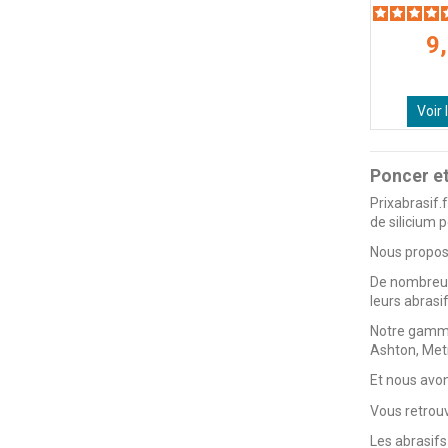
9
Voir 
Poncer et
Prixabrasif.
de silicium p
Nous proposo
De nombreuse
leurs abrasif
Notre gamme 
Ashton, Metr
Et nous avo
Vous retrou
Les abrasifs 