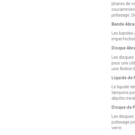
phares de vo
couramment u
polissage. 
Bande Abras
Les bandes a
imperfection
Disque Abra
Les disques 
pour une uti
une finition b
Liquide de 
Le liquide d
tampons pour
dépôts minér
Disque de P
Les disques 
polissage po
verre.