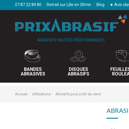
07.87.22.84.80
Retrait sur Lille en 30min
Blog
★ Avis cli
ABRASIFS HAUTES PERFORMANCES
BANDES
DISQUES
FEUILLE
ABRASIVES
ABRASIFS
ROULE
Accueil
Utilisations
Abrasifs pour polir du verre
ABRASI