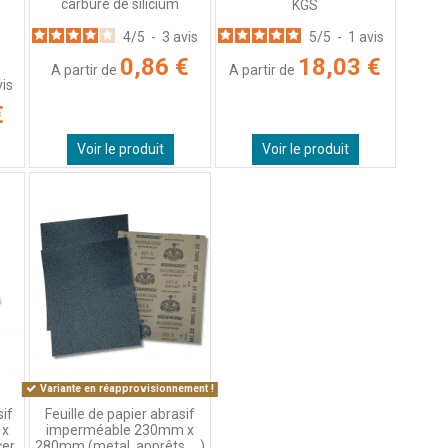
carbure de silicium
KGS
4
/
5
-
3
avis
5
/
5
-
1
avis
0,86 €
18,03 €
A partir de
A partir de
vis
€
Voir le produit
Voir le produit
Variante en réapprovisionnement !
sif
Feuille de papier abrasif
 x
imperméable 230mm x
cer
280mm (metal, apprêts, ...)