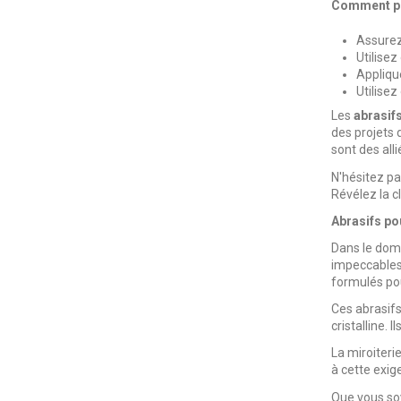
Comment pol
Assurez
Utilisez
Appliqu
Utilisez
Les
abrasifs
des projets 
sont des all
N'hésitez pa
Révélez la c
Abrasifs pou
Dans le doma
impeccables.
formulés pou
Ces abrasifs
cristalline.
La miroiteri
à cette exige
Que vous soy