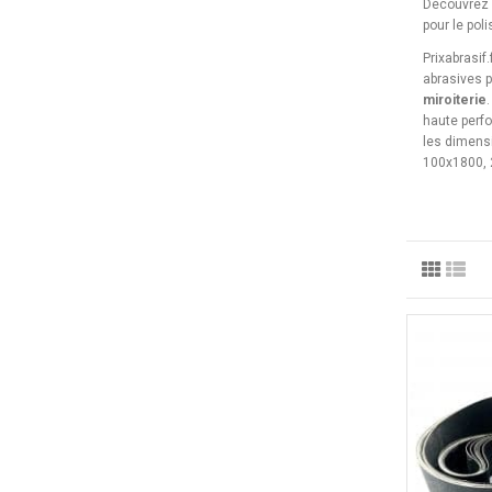
Découvrez 
pour le pol
Prixabrasi
abrasives p
miroiterie
haute perf
les dimens
100x1800, 2