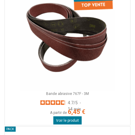
Bande abrasive 767F - 3M
4.7
/
5
-
14
avis
6,45 €
A partir de
Voir le produit
PACK