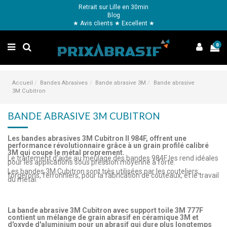
Retrait sur Lille en 30min
Blog
★ Avis clients ★ Excellent ★
0
Accueil
Bandes Abrasives
Bande abrasive 3M
Bande abrasive
3M Cubitron
BANDE ABRASIVE 3M CUBITRON
Les bandes abrasives 3M Cubitron II 984F, offrent une
performance révolutionnaire grâce à un grain profilé calibré
3M qui coupe le métal proprement.
Le traitement d'aide au meulage des bandes 984F les rend idéales
pour les applications sous pression moyenne à forte.
Les bandes 3M Cubitron sont très utilisées par les couteliers,
forgerons, ferronniers, pour la fabrication de couteaux, et le travail
du métal.
La bande abrasive 3M Cubitron avec support toile 3M 777F
contient un mélange de grain abrasif en céramique 3M et
d'oxyde d'aluminium pour un abrasif qui dure plus longtemps