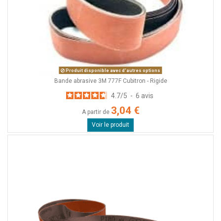
Produit disponible avec d'autres options
Bande abrasive 3M 777F Cubitron - Rigide
4.7
/
5
-
6
avis
3,04 €
A partir de
Voir le produit