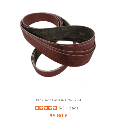
Pack Bande abrasive 767F - 3M
5
/
5
-
2
avis
85,80 €