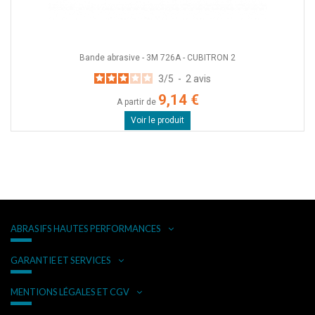
Bande abrasive - 3M 726A - CUBITRON 2
3
/
5
-
2
avis
9,14 €
A partir de
Voir le produit
ABRASIFS HAUTES PERFORMANCES
GARANTIE ET SERVICES
MENTIONS LÉGALES ET CGV