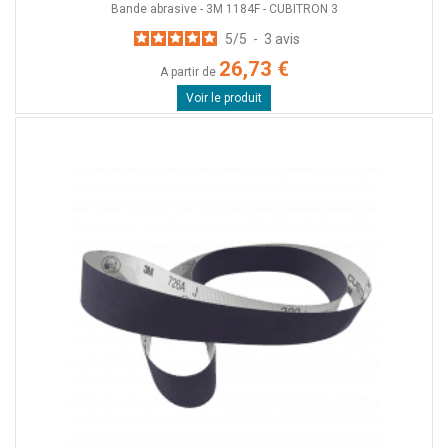
Bande abrasive - 3M 1184F - CUBITRON 3
5
/
5
-
3
avis
26,73 €
A partir de
Voir le produit