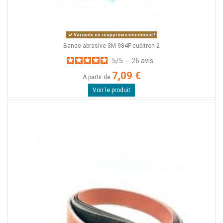
Variante en réapprovisionnement !
Bande abrasive 3M 984F cubitron 2
5
/
5
-
26
avis
7,09 €
A partir de
Voir le produit