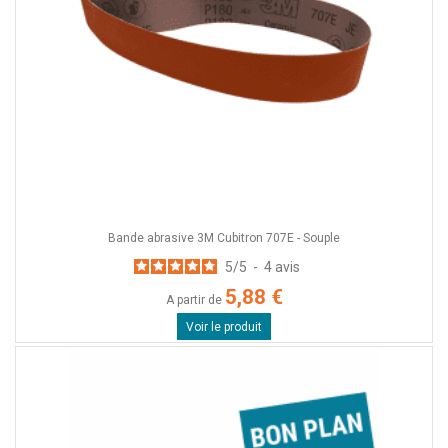
Bande abrasive 3M Cubitron 707E - Souple
5
/
5
-
4
avis
5,88 €
A partir de
Voir le produit