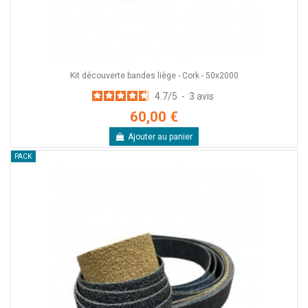
Kit découverte bandes liège - Cork - 50x2000
4.7
/
5
-
3
avis
60,00 €
Ajouter au panier
PACK