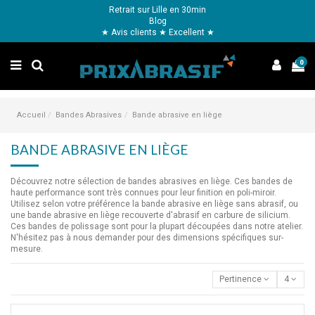
Retrait sur Lille en 30min
Blog
★ Avis clients ★ Excellent ★
0
Accueil
Bandes Abrasives
Bande abrasive en liège
BANDE ABRASIVE EN LIÈGE
Découvrez notre sélection de bandes abrasives en liège. Ces bandes de
haute performance sont très connues pour leur finition en poli-miroir.
Utilisez selon votre préférence la bande abrasive en liège sans abrasif, ou
une bande abrasive en liège recouverte d'abrasif en carbure de silicium.
Ces bandes de polissage sont pour la plupart découpées dans notre atelier.
N'hésitez pas à nous demander pour des dimensions spécifiques sur-
mesure.
Pertinence
4