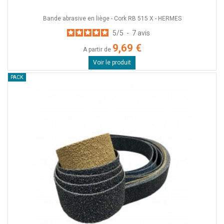
Bande abrasive en liège - Cork RB 515 X - HERMES
5
/
5
-
7
avis
9,69 €
A partir de
Voir le produit
PACK