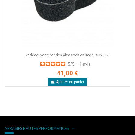
Kit découverte bandes abrasives en liège - 50x1220
5
/
5
-
1
avis
41,00 €
Ajouter au panier
ABRASIFS HAUTES PERFORMANCES