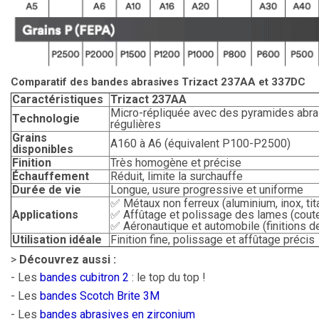
Comparatif des bandes abrasives Trizact 237AA et 337DC
Caractéristiques
Trizact 237AA
Micro-répliquée avec des pyramides abr
Technologie
régulières
Grains
A160 à A6 (équivalent P100-P2500)
disponibles
Finition
Très homogène et précise
Échauffement
Réduit, limite la surchauffe
Durée de vie
Longue, usure progressive et uniforme
✅ Métaux non ferreux (aluminium, inox, tit
Applications
✅ Affûtage et polissage des lames (coute
✅ Aéronautique et automobile (finitions d
Utilisation idéale
Finition fine, polissage et affûtage précis
>
Découvrez aussi :
- Les
bandes cubitron 2
: le top du top !
- Les
bandes Scotch Brite 3M
- Les
bandes abrasives en zirconium