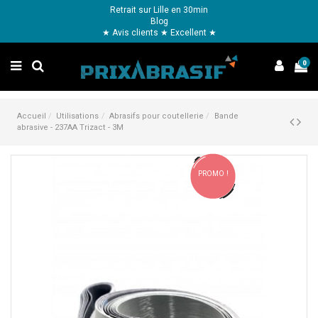
Retrait sur Lille en 30min
Blog
★ Avis clients ★ Excellent ★
0
Accueil
Utilisations
Abrasifs pour coutellerie
Bande
abrasive - 237AA Trizact - 3M
PROMO !