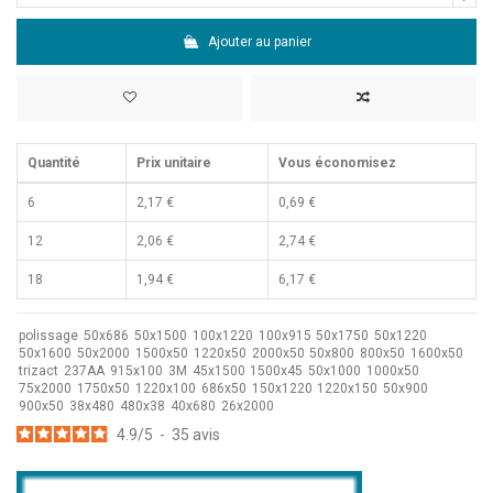
Ajouter au panier
Quantité
Prix unitaire
Vous économisez
6
2,17 €
0,69 €
12
2,06 €
2,74 €
18
1,94 €
6,17 €
polissage
50x686
50x1500
100x1220
100x915
50x1750
50x1220
50x1600
50x2000
1500x50
1220x50
2000x50
50x800
800x50
1600x50
trizact
237AA
915x100
3M
45x1500
1500x45
50x1000
1000x50
75x2000
1750x50
1220x100
686x50
150x1220
1220x150
50x900
900x50
38x480
480x38
40x680
26x2000
4.9
/
5
-
35
avis