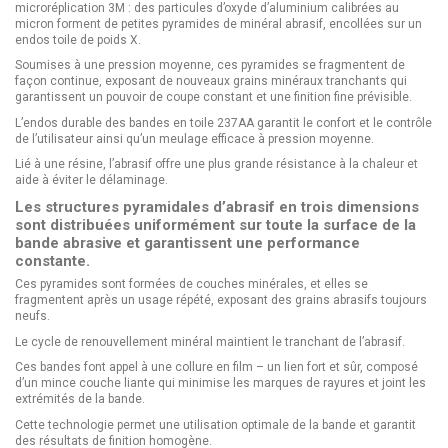
microréplication 3M : des particules d’oxyde d’aluminium calibrées au
micron forment de petites pyramides de minéral abrasif, encollées sur un
endos toile de poids X.
Soumises à une pression moyenne, ces pyramides se fragmentent de
façon continue, exposant de nouveaux grains minéraux tranchants qui
garantissent un pouvoir de coupe constant et une finition fine prévisible.
L’endos durable des bandes en toile 237AA garantit le confort et le contrôle
de l’utilisateur ainsi qu’un meulage efficace à pression moyenne.
Lié à une résine, l’abrasif offre une plus grande résistance à la chaleur et
aide à éviter le délaminage.
Les structures pyramidales d’abrasif en trois dimensions
sont distribuées uniformément sur toute la surface de la
bande abrasive et garantissent une performance
constante.
Ces pyramides sont formées de couches minérales, et elles se
fragmentent après un usage répété, exposant des grains abrasifs toujours
neufs.
Le cycle de renouvellement minéral maintient le tranchant de l’abrasif.
Ces bandes font appel à une collure en film – un lien fort et sûr, composé
d’un mince couche liante qui minimise les marques de rayures et joint les
extrémités de la bande.
Cette technologie permet une utilisation optimale de la bande et garantit
des résultats de finition homogène.