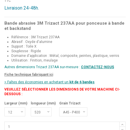
TTC
Livraison 24-48h.
Bande abrasive 3M Trizact 237AA pour ponceuse à bande
et backstand
Référence : 3M Trizact 237AA
Abrasif : Oxyde d'alumine
Support : Toile X
Souplesse : Rigide
Domaine d'application : Métal, composite, peintes, plastique, vernis
Utilisation : Finition, meulage
Autres dimensions Trizact 237AA sur-mesure :
CONTACTEZ-NOUS
Fiche technique fabriquant ici
> Faîtes des économies en achetant un
kit de 6 bandes
VEUILLEZ SÉLECTIONNER LES DIMENSIONS DE VOTRE MACHINE CI-
DESSOUS :
Largeur (mm)
longueur (mm)
Grain Trizact