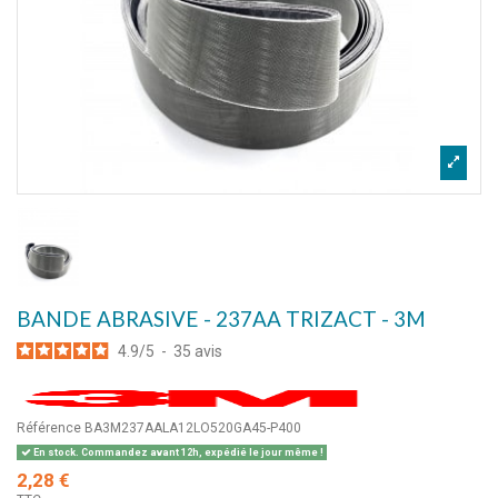
BANDE ABRASIVE - 237AA TRIZACT - 3M
4.9
/
5
-
35
avis
Référence
BA3M237AALA12LO520GA45-P400
En stock. Commandez avant 12h, expédié le jour même !
2,28 €