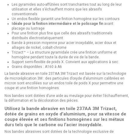
Les pyramides auto-affûtées sont tranchantes tout au long de leur
utilisation et elles s’échauffent moins que les abrasifs
conventionnels
Un endos flexible garantit une finition homogène sur les contours
Idéale pour la finition intermédiaire et le polissage fin
avant
placage ou lustrage
Pour une finition plus fine que celle des abrasifs traditionnels
distribués électrostatiquement
Bande à pression moyenne pour acier inoxydable, acier doux et
alliages de nickel, cobalt-chrome
Trizact™ – La structure pyramidale crée une finition uniforme et
homogène pendant toute la durée de vie de la bande.
Support semi-flexible de poids X. Convient aux applications à sec
Grains disponibles : A160 à A6
La bande abrasive en toile 237AA 3M Trizact est basée sur la technologie
de microréplication 3M : des particules d’oxyde d’aluminium calibrées en
micron sont encollées sur un endos toile de poids X pour permettre une
coupe et une finition homogènes.
Nos bandes sont dotées d’une aide au meulage pour éviter l’échauffement,
la déformation et la décoloration des pièces.
Utilisez la bande abrasive en toile 237AA 3M Trizact,
dotée de grains en oxyde d’aluminium, pour sa vitesse de
coupe élevée et ses finitions homogènes sur les métaux
durs tels que le carbone ou l’acier inoxydable.
Nos bandes abrasives sont dotées de la technologie exclusive de