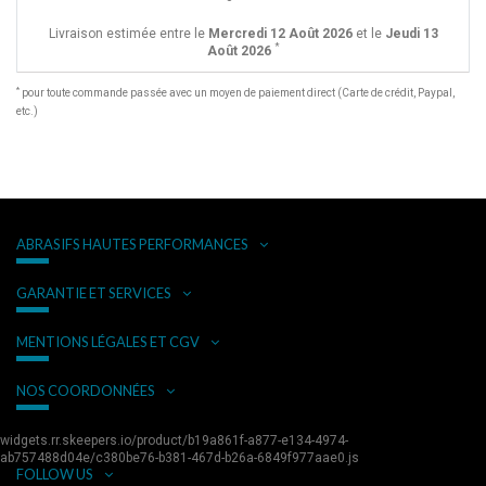
Livraison estimée entre le
Mercredi 12 Août 2026
et le
Jeudi 13
*
Août 2026
*
pour toute commande passée avec un moyen de paiement direct (Carte de crédit, Paypal,
etc.)
ABRASIFS HAUTES PERFORMANCES
GARANTIE ET SERVICES
MENTIONS LÉGALES ET CGV
NOS COORDONNÉES
widgets.rr.skeepers.io/product/b19a861f-a877-e134-4974-
ab757488d04e/c380be76-b381-467d-b26a-6849f977aae0.js
FOLLOW US