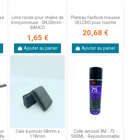
se
Lime ronde pour chaîne de
Plateau fastlock mousse
r
tronçonneuse - Ø4,00mm -
VELCRO pour rosette
BAHCO
20,68 €
1,65 €
Ajouter au panier
Ajouter au panier
ur
Cale à poncer 68mm x
Colle aerosol 3M - 75 -
le,
118mm
500ML - Repositionnable