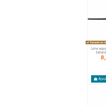
Variante en r
Lime aigui
bâtar
8
Ajou