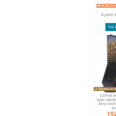
A partir 
Voir 
Variante en r
Coffret d
acier rapid
- Ame renfo
en 
19