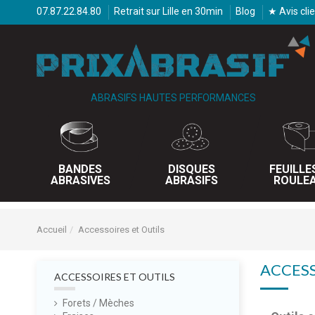
07.87.22.84.80
Retrait sur Lille en 30min
Blog
★ Avis cli
ABRASIFS HAUTES PERFORMANCES
BANDES
DISQUES
FEUILLE
ABRASIVES
ABRASIFS
ROULE
Accueil
Accessoires et Outils
ACCESS
ACCESSOIRES ET OUTILS
Forets / Mèches