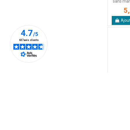
sans ma
5
Ajou
Variante en r
Forets HSS 
M2 - Taillé 
A
A partir 
Voir 