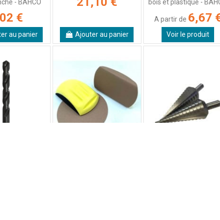
21,10 €
nche - BAHCO
bois et plastique - BA
,02 €
6,67 
A partir de
ter au panier
Ajouter au panier
Voir le produit
éapprovisionnement !
en acier rapide
Cale à poncer en mousse
Forets étagé conique 
meulé - Type N -
pour disques abrasif
AMAYA
maya
Ø150mm
20,04 
A partir de
0,87 €
19,07 €
de
le produit
Ajouter au panier
Voir le produit