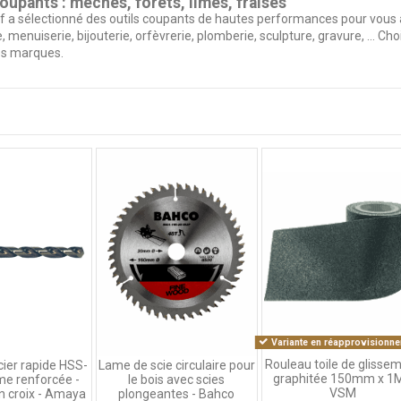
coupants : mèches, forets, limes, fraises
if a sélectionné des outils coupants de hautes performances pour vous 
e, menuiserie, bijouterie, orfèvrerie, plomberie, sculpture, gravure, ... C
s marques.
Variante en réapprovisionne
Rouleau toile de glisse
cier rapide HSS-
Lame de scie circulaire pour
graphitée 150mm x 1M
e renforcée -
le bois avec scies
VSM
n croix - Amaya
plongeantes - Bahco