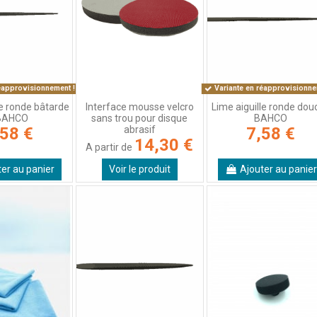
éapprovisionnement !
Variante en réapprovisionne
le ronde bâtarde
Interface mousse velcro
Lime aiguille ronde dou
 BAHCO
sans trou pour disque
BAHCO
abrasif
,58 €
7,58 €
14,30 €
A partir de
ter au panier
Voir le produit
Ajouter au panier