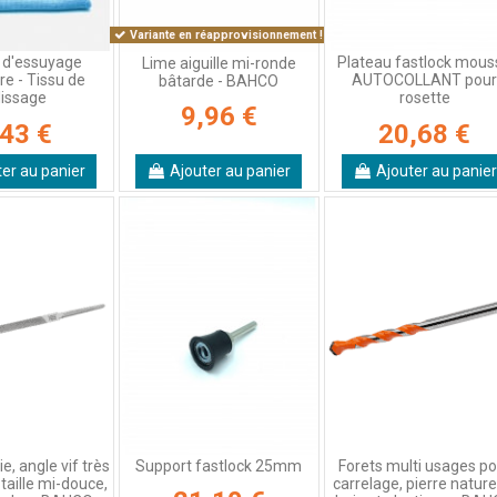
Variante en réapprovisionnement !
 d'essuyage
Plateau fastlock mous
Lime aiguille mi-ronde
re - Tissu de
AUTOCOLLANT pou
bâtarde - BAHCO
lissage
rosette
9,96 €
,43 €
20,68 €
ter au panier
Ajouter au panier
Ajouter au panier
e, angle vif très
Support fastlock 25mm
Forets multi usages po
taille mi-douce,
carrelage, pierre naturel