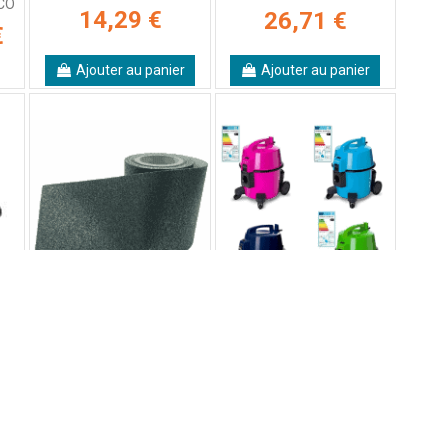
HCO
14,29 €
26,71 €
€
Ajouter au panier
Ajouter au panier
-
Rouleau toile de glissement
Aspirateur HITACHI CV-400
graphitée 200mm x 10M -
PRO sans sac
VSM
€
171,49 €
A partir de
314,44 €
Ajouter au panier
Voir le produit