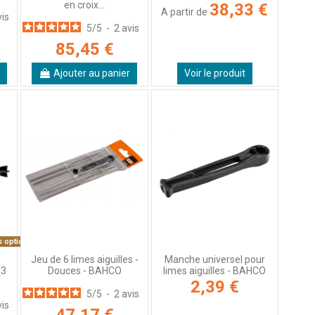
en croix...
38,33 €
A partir de
vis
5
/
5
-
2
avis
85,45 €
Ajouter au panier
Voir le produit
s options
Jeu de 6 limes aiguilles -
Manche universel pour
(3
Douces - BAHCO
limes aiguilles - BAHCO
2,39 €
5
/
5
-
2
avis
vis
47,17 €