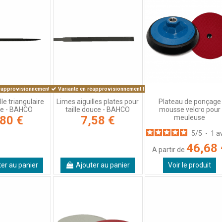
éapprovisionnement !
Variante en réapprovisionnement !
lle triangulaire
Limes aiguilles plates pour
Plateau de ponçage
de - BAHCO
taille douce - BAHCO
mousse velcro pour
meuleuse
,80 €
7,58 €
5
/
5
-
1
a
46,68 
A partir de
ter au panier
Ajouter au panier
Voir le produit