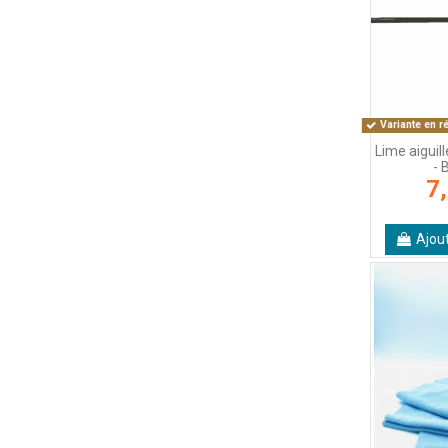
Variante en r
Lime aiguil
-
7
Ajou