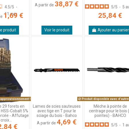
38,87 €
A partir de
5
/
5
-
5
a
4.5
/
5
-
25,84 €
1,69 €
11
avis
de
le produit
Voir le produit
Ajouter au panier
éapprovisionnement !
Produit disponible avec d'autre
e 29 forets en
Mèche à pointe de
Lames de scies sauteuses
e HSS-Cobalt 5%
centrage pour le bois 
avec tige en T pour le
rcée - Affutage
pointes) - BAHCO
sciage du bois - Bahco
croix...
4,69 €
A partir de
2,84 €
5
/
5
-
1
a