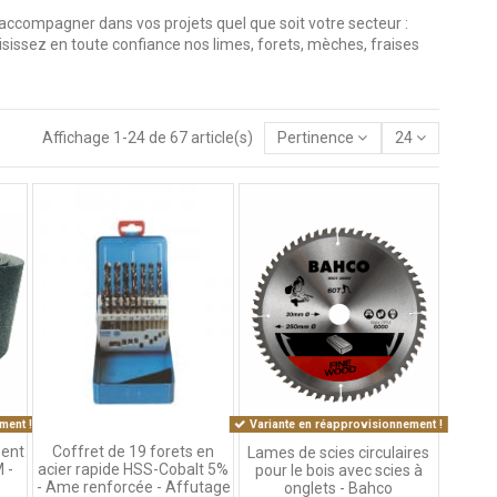
accompagner dans vos projets quel que soit votre secteur :
hoisissez en toute confiance nos limes, forets, mèches, fraises
Affichage 1-24 de 67 article(s)
Pertinence
24
ment !
Variante en réapprovisionnement !
ment
Coffret de 19 forets en
Lames de scies circulaires
 -
acier rapide HSS-Cobalt 5%
pour le bois avec scies à
- Ame renforcée - Affutage
onglets - Bahco