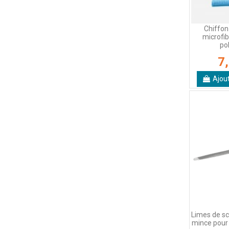
Chiffon
microfib
po
7
Ajou
Limes de sci
mince pour 