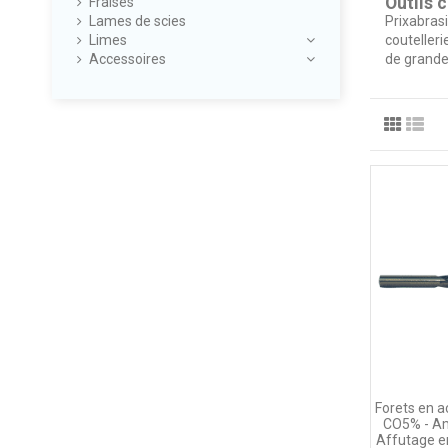
Outils 
Fraises
Lames de scies
Prixabras
Limes
coutelleri
Accessoires
de grande
Forets en a
CO5% - Am
Affutage e