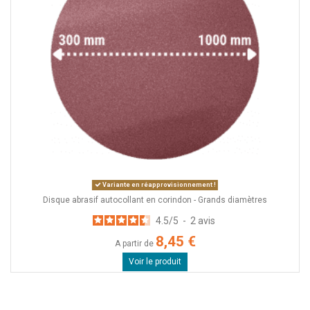
Variante en réapprovisionnement !
Disque abrasif autocollant en corindon - Grands diamètres
4.5
/
5
-
2
avis
8,45 €
A partir de
Voir le produit