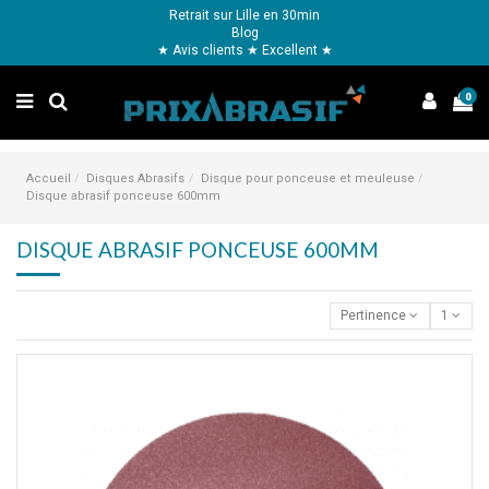
Retrait sur Lille en 30min
Blog
★ Avis clients ★ Excellent ★
0
Accueil
Disques Abrasifs
Disque pour ponceuse et meuleuse
Disque abrasif ponceuse 600mm
DISQUE ABRASIF PONCEUSE 600MM
Pertinence
1