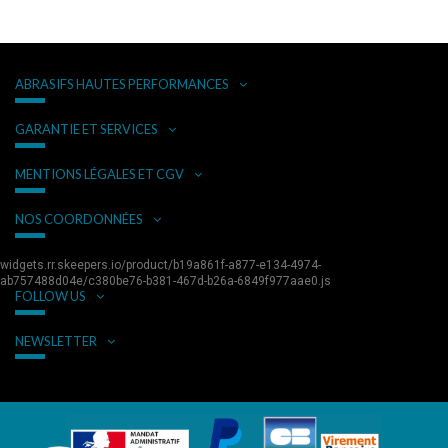
ABRASIFS HAUTES PERFORMANCES
GARANTIE ET SERVICES
MENTIONS LÉGALES ET CGV
NOS COORDONNÉES
widgets.rr.skeepers.io/product/b19a861f-a877-e134-4974-
ab757488d04e/c380be76-b381-467d-b26a-6849f977aae0.js
FOLLOW US
NEWSLETTER