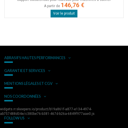
146,76 €
A partir de
Voir le produit
ABRASIFS HAUTES PERFORMANCES
GARANTIE ET SERVICES
MENTIONS LÉGALES ET CGV
NOS COORDONNÉES
widgets.rr.skeepers.io/product/b19a861f-a877-e134-4974-
ab757488d04e/c380be76-b381-467d-b26a-6849f977aae0.js
FOLLOW US