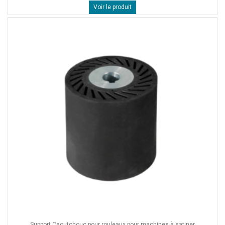
Voir le produit
Support Caoutchouc pour rouleaux pour machines à satiner