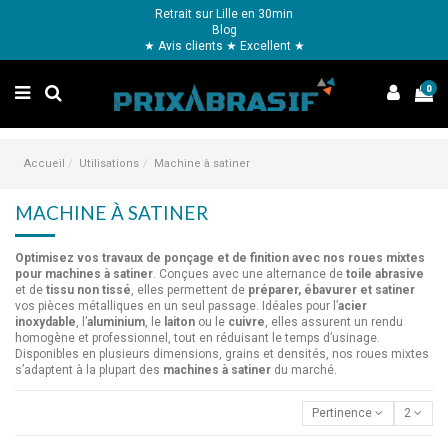
Retrait sur Lille en 30min
Blog
★ Avis clients ★ Excellent ★
0
Accueil
Utilisations
Machine à satiner
MACHINE À SATINER
Optimisez vos travaux de ponçage et de finition avec nos roues mixtes
pour machines à satiner
. Conçues avec une alternance de
toile abrasive
et de
tissu non tissé
, elles permettent de
préparer, ébavurer et satiner
vos pièces métalliques en un seul passage. Idéales pour l’
acier
inoxydable
, l’
aluminium
, le
laiton
ou le
cuivre
, elles assurent un rendu
homogène et professionnel, tout en réduisant le temps d’usinage.
Disponibles en plusieurs dimensions, grains et densités, nos roues mixtes
s’adaptent à la plupart des
machines à satiner
du marché.
Pertinence
2