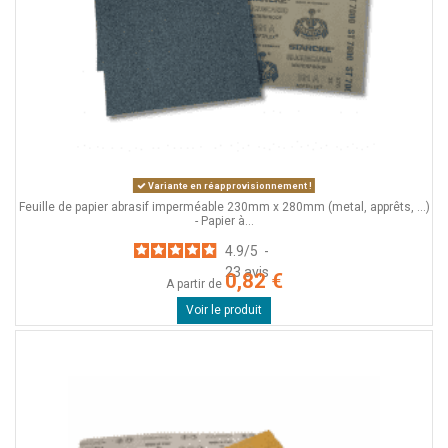
Variante en réapprovisionnement !
Feuille de papier abrasif imperméable 230mm x 280mm (metal, apprêts, ...)
- Papier à...
4.9
/
5
-
23
avis
0,82 €
A partir de
Voir le produit