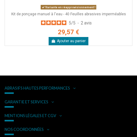
Variante en réapprovisionnement !
Kit de ponçage manuel à l'eau - 40 Feuilles abrasives imperméables
5
/
5
-
2
avis
29,57 €
Ajouter au panier
ABRASIFS HAUTES PERFORMANCES
GARANTIE ET SERVICES
MENTIONS LÉGALES ET CGV
NOS COORDONNÉES