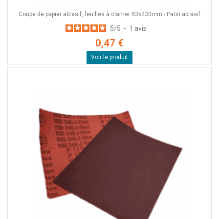
Coupe de papier abrasif, feuilles à clamer 93x230mm - Patin abrasif
5
/
5
-
1
avis
0,47 €
Voir le produit