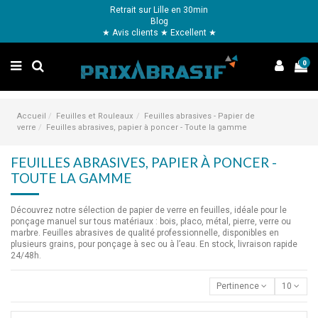
Retrait sur Lille en 30min
Blog
★ Avis clients ★ Excellent ★
0
Accueil
Feuilles et Rouleaux
Feuilles abrasives - Papier de
verre
Feuilles abrasives, papier à poncer - Toute la gamme
FEUILLES ABRASIVES, PAPIER À PONCER -
TOUTE LA GAMME
Découvrez notre sélection de papier de verre en feuilles, idéale pour le
ponçage manuel sur tous matériaux : bois, placo, métal, pierre, verre ou
marbre. Feuilles abrasives de qualité professionnelle, disponibles en
plusieurs grains, pour ponçage à sec ou à l’eau. En stock, livraison rapide
24/48h.
Pertinence
10