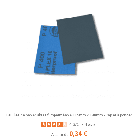
Feuilles de papier abrasif imperméable 115mm x 140mm - Papier à poncer
4.3
/
5
-
4
avis
0,34 €
A partir de