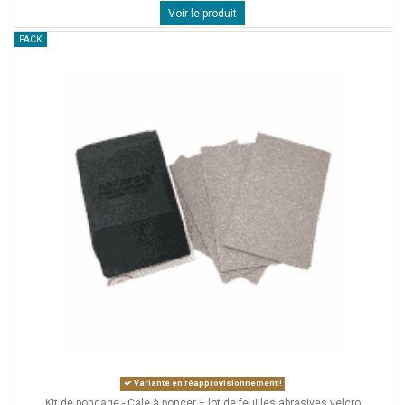
Voir le produit
PACK
Variante en réapprovisionnement !
Kit de ponçage - Cale à poncer + lot de feuilles abrasives velcro