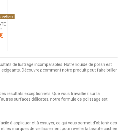
s options
MATE
ge
€
tats de lustrage incomparables. Notre liquide de polish est
exigeants. Découvrez comment notre produit peut faire briller
s résultats exceptionnels. Que vous travailliez sur la
d'autres surfaces délicates, notre formule de polissage est
acile à appliquer et à essuyer, ce qui vous permet d'obtenir des
es et les marques de vieillissement pour révéler la beauté cachée