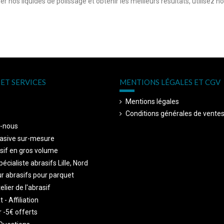
r nos liquides de polissage et obtenir les meilleurs résultats, utilisez n
ET SERVICES
MENTIONS LÉGALES ET CGV
Mentions légales
Conditions générales de vente
-nous
asive sur-mesure
sif en gros volume
écialiste abrasifs Lille, Nord
r abrasifs pour parquet
telier de l'abrasif
 - Affiliation
 -5€ offerts