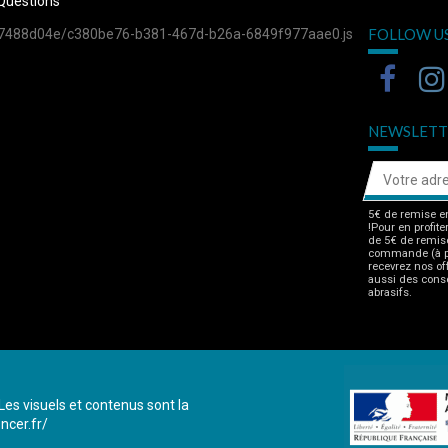
Questions
FOLLOW U
757488d04e/c380be76-b381-467d-b26a-6849f977aae0.js
NEWSLETT
5€ de remise en
!Pour en profite
de 5€ de remise
commande (à pa
recevrez nos of
aussi des consei
abrasifs.
Les visuels et contenus sont la
ncer.fr/