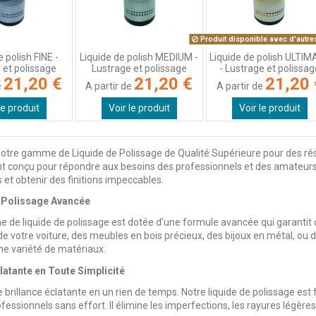
Produit disponible avec d'autre
e polish FINE -
Liquide de polish MEDIUM -
Liquide de polish ULTI
 et polissage
Lustrage et polissage
- Lustrage et polissa
21,20 €
21,20 €
21,20 
e
A partir de
A partir de
le produit
Voir le produit
Voir le produit
tre gamme de Liquide de Polissage de Qualité Supérieure pour des résul
 conçu pour répondre aux besoins des professionnels et des amateurs 
 et obtenir des finitions impeccables.
 Polissage Avancée
de liquide de polissage est dotée d'une formule avancée qui garantit de
de votre voiture, des meubles en bois précieux, des bijoux en métal, ou 
e variété de matériaux.
latante en Toute Simplicité
brillance éclatante en un rien de temps. Notre liquide de polissage est f
ofessionnels sans effort. Il élimine les imperfections, les rayures légèr