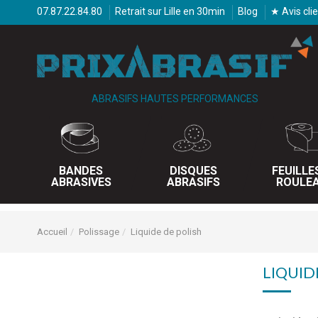
07.87.22.84.80
Retrait sur Lille en 30min
Blog
★ Avis cli
ABRASIFS HAUTES PERFORMANCES
BANDES
DISQUES
FEUILLE
ABRASIVES
ABRASIFS
ROULE
Accueil
Polissage
Liquide de polish
LIQUID