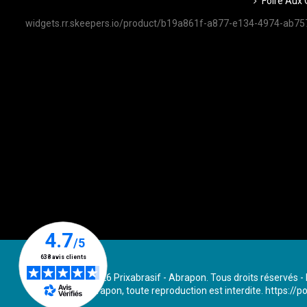
Foire Aux 
widgets.rr.skeepers.io/product/b19a861f-a877-e134-4974-ab
Copyright © 2026 Prixabrasif - Abrapon. Tous droits réservés - 
propriété d'Abrapon, toute reproduction est interdite.
https://po