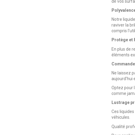
de vos surfa
Polyvalence
Notre liquid
raviver la b
compris l'uti
Protège et 
En plus de r
éléments exté
Commandez 
Ne laissez p
aujourd'hui 
Optez pour l
comme jamai
Lustrage pr
Ces liquides
véhicules.
Qualité prof