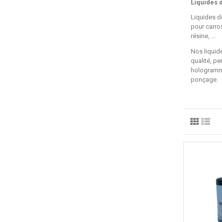
Liquides d
Liquides de
pour carros
résine, ...
Nos liquid
qualité, pe
hologramme
ponçage.