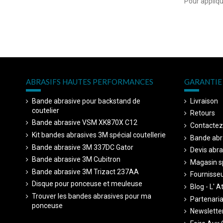
Pour applique
ABRASIFS HAUTES PERFORMANCES
GARANTIE 
Bande abrasive pour backstand de
Livraison
coutelier
Retours
Bande abrasive VSM XK870X C12
Contactez
Kit bandes abrasives 3M spécial coutellerie
Bande abr
Bande abrasive 3M 337DC Gator
Devis abra
Bande abrasive 3M Cubitron
Magasin sp
Bande abrasive 3M Trizact 237AA
Fournisseu
Disque pour ponceuse et meuleuse
Blog - L' A
Trouver les bandes abrasives pour ma
Partenariat
ponceuse
Newsletter