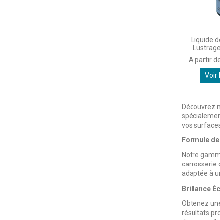
Liquide d
Lustrage
A partir d
Voir 
Découvrez no
spécialement
vos surfaces
Formule de
Notre gamme 
carrosserie 
adaptée à un
Brillance Éc
Obtenez une 
résultats pr