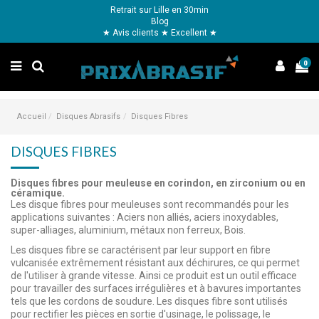
Retrait sur Lille en 30min
Blog
★ Avis clients ★ Excellent ★
0
Accueil
Disques Abrasifs
Disques Fibres
DISQUES FIBRES
Disques fibres pour meuleuse en corindon, en zirconium ou en
céramique.
Les disque fibres pour meuleuses sont recommandés pour les
applications suivantes : Aciers non alliés, aciers inoxydables,
super-alliages, aluminium, métaux non ferreux, Bois.
Les disques fibre se caractérisent par leur support en fibre
vulcanisée extrêmement résistant aux déchirures, ce qui permet
de l'utiliser à grande vitesse. Ainsi ce produit est un outil efficace
pour travailler des surfaces irrégulières et à bavures importantes
tels que les cordons de soudure. Les disques fibre sont utilisés
pour rectifier les pièces en sortie d'usinage, le polissage, le