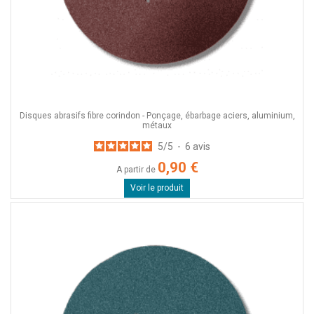
Disques abrasifs fibre corindon - Ponçage, ébarbage aciers, aluminium,
métaux
5
/
5
-
6
avis
0,90 €
A partir de
Voir le produit