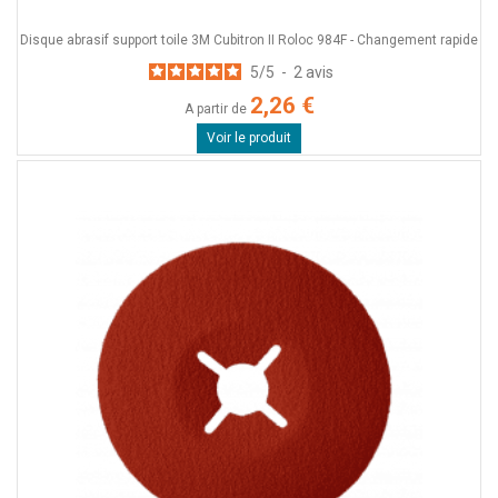
Disque abrasif support toile 3M Cubitron II Roloc 984F - Changement rapide
5
/
5
-
2
avis
2,26 €
A partir de
Voir le produit