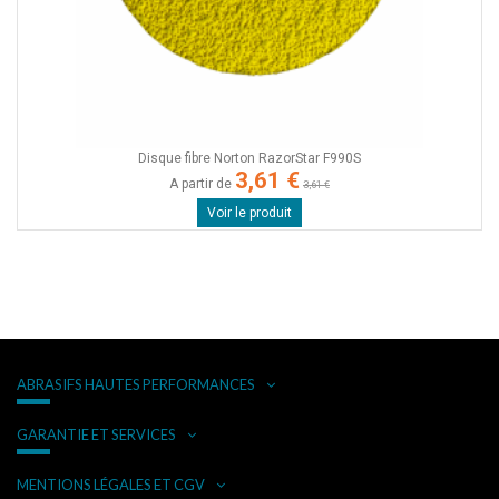
Disque fibre Norton RazorStar F990S
3,61 €
A partir de
3,61 €
Voir le produit
ABRASIFS HAUTES PERFORMANCES
GARANTIE ET SERVICES
MENTIONS LÉGALES ET CGV