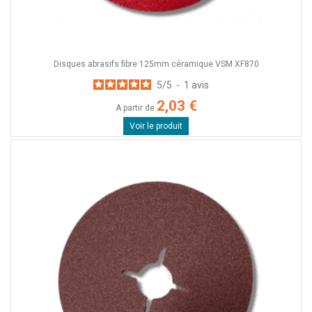
Disques abrasifs fibre 125mm céramique VSM XF870
5
/
5
-
1
avis
2,03 €
A partir de
Voir le produit