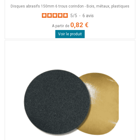
Disques abrasifs 150mm 6 trous corindon - Bois, métaux, plastiques
5
/
5
-
6
avis
0,82 €
A partir de
Voir le produit