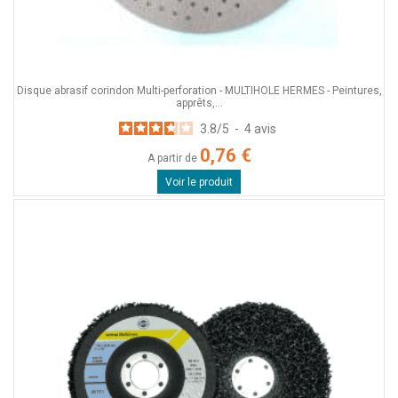
Disque abrasif corindon Multi-perforation - MULTIHOLE HERMES - Peintures,
apprêts,...
3.8
/
5
-
4
avis
0,76 €
A partir de
Voir le produit