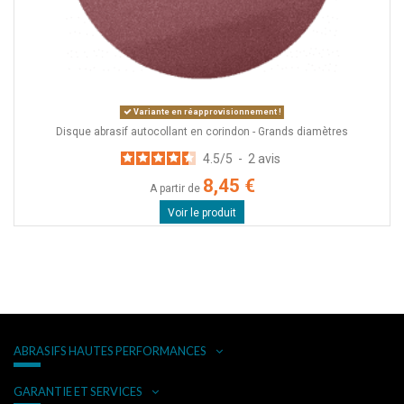
Variante en réapprovisionnement !
Disque abrasif autocollant en corindon - Grands diamètres
4.5
/
5
-
2
avis
8,45 €
A partir de
Voir le produit
ABRASIFS HAUTES PERFORMANCES
GARANTIE ET SERVICES