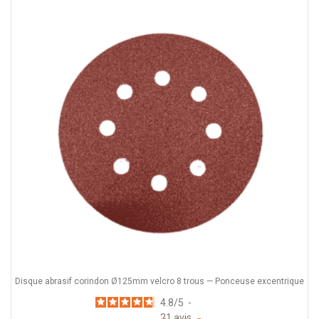
Disque abrasif corindon Ø125mm velcro 8 trous — Ponceuse excentrique
4.8
/
5
-
21
avis