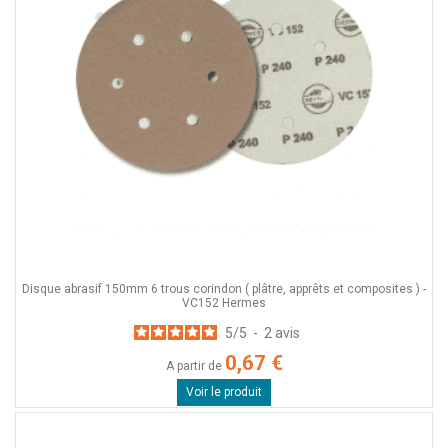
Disque abrasif 150mm 6 trous corindon ( plâtre, apprêts et composites ) -
VC152 Hermes
5
/
5
-
2
avis
0,67 €
A partir de
Voir le produit