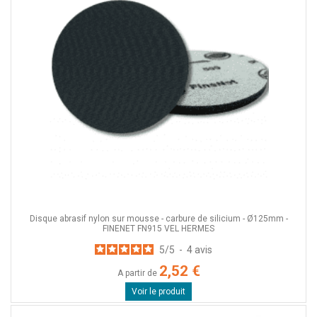
Disque abrasif nylon sur mousse - carbure de silicium - Ø125mm -
FINENET FN915 VEL HERMES
5
/
5
-
4
avis
2,52 €
A partir de
Voir le produit