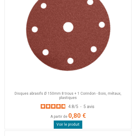
Disques abrasifs Ø 150mm 8 trous + 1 Corindon - Bois, métaux,
plastiques
4.8
/
5
-
5
avis
0,80 €
A partir de
Voir le produit