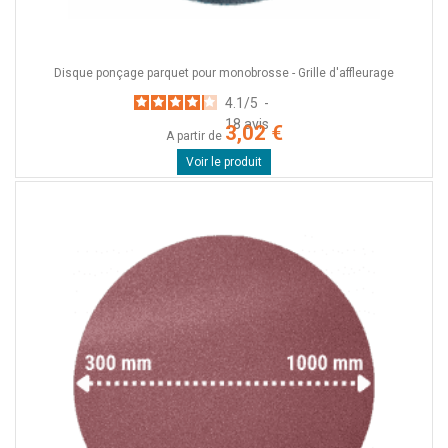
Disque ponçage parquet pour monobrosse - Grille d'affleurage
4.1
/
5
-
18
avis
3,02 €
A partir de
Voir le produit