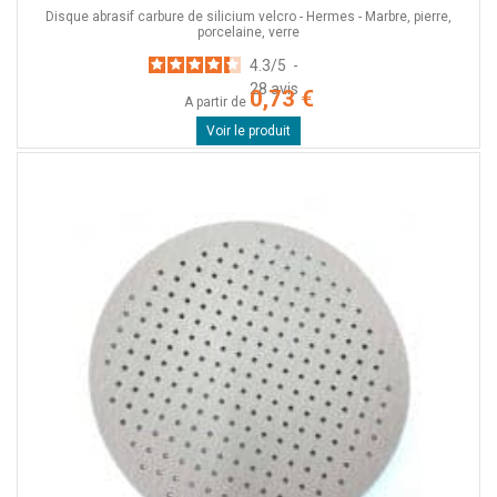
Disque abrasif carbure de silicium velcro - Hermes - Marbre, pierre,
porcelaine, verre
4.3
/
5
-
28
avis
0,73 €
A partir de
Voir le produit