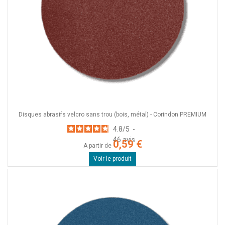
Disques abrasifs velcro sans trou (bois, métal) - Corindon PREMIUM
4.8
/
5
-
46
avis
0,59 €
A partir de
Voir le produit