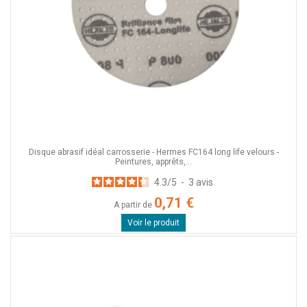
Disque abrasif idéal carrosserie - Hermes FC164 long life velours -
Peintures, apprêts,...
4.3
/
5
-
3
avis
0,71 €
A partir de
Voir le produit