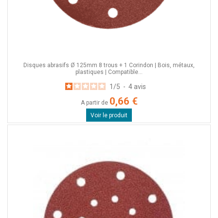
Disques abrasifs Ø 125mm 8 trous + 1 Corindon | Bois, métaux,
plastiques | Compatible...
1
/
5
-
4
avis
0,66 €
A partir de
Voir le produit