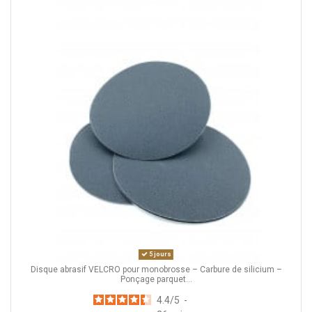
5 jours
Disque abrasif VELCRO pour monobrosse – Carbure de silicium –
Ponçage parquet...
4.4
/
5
-