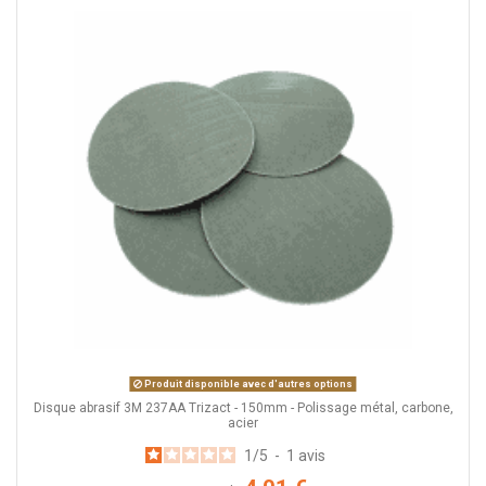
Produit disponible avec d'autres options
Disque abrasif 3M 237AA Trizact - 150mm - Polissage métal, carbone,
acier
1
/
5
-
1
avis