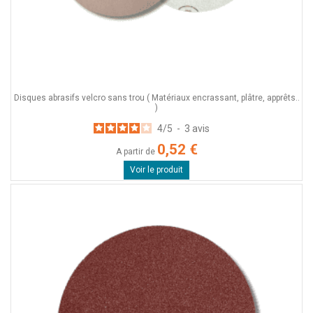
Disques abrasifs velcro sans trou ( Matériaux encrassant, plâtre, apprêts..
)
4
/
5
-
3
avis
0,52 €
A partir de
Voir le produit