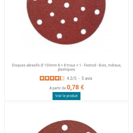
Disques abrasifs Ø 150mm 8 + 8 trous + 1 - Festool - Bois, métaux,
plastiques
4.2
/
5
-
5
avis
0,78 €
A partir de
Voir le produit