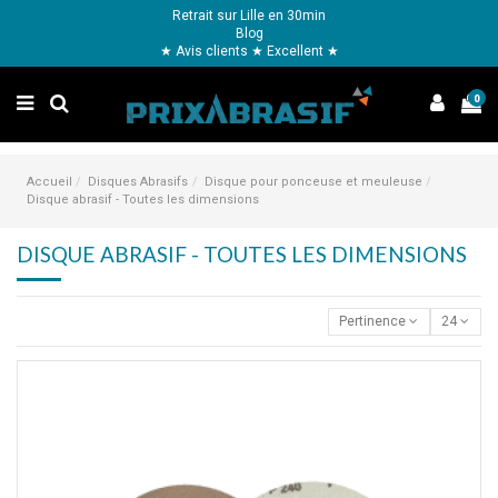
Retrait sur Lille en 30min
Blog
★ Avis clients ★ Excellent ★
0
Accueil
Disques Abrasifs
Disque pour ponceuse et meuleuse
Disque abrasif - Toutes les dimensions
DISQUE ABRASIF - TOUTES LES DIMENSIONS
Pertinence
24