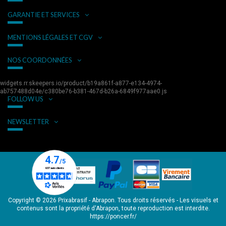
GARANTIE ET SERVICES
MENTIONS LÉGALES ET CGV
NOS COORDONNÉES
widgets.rr.skeepers.io/product/b19a861f-a877-e134-4974-
ab757488d04e/c380be76-b381-467d-b26a-6849f977aae0.js
FOLLOW US
NEWSLETTER
Copyright © 2026 Prixabrasif - Abrapon. Tous droits réservés - Les visuels et
contenus sont la propriété d'Abrapon, toute reproduction est interdite.
https://poncer.fr/