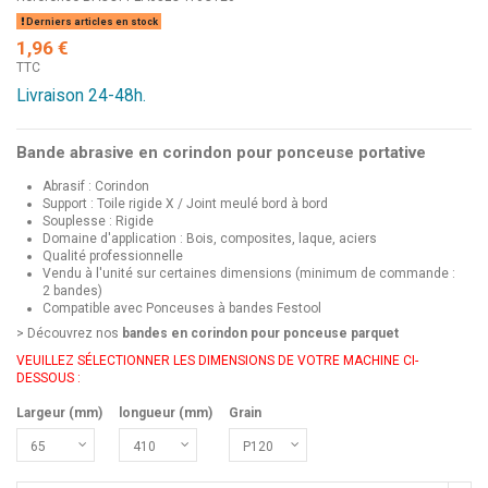
Derniers articles en stock
1,96 €
TTC
Livraison 24-48h.
Bande abrasive en corindon pour ponceuse portative
Abrasif : Corindon
Support : Toile rigide X / Joint meulé bord à bord
Souplesse : Rigide
Domaine d'application : Bois, composites, laque, aciers
Qualité professionnelle
Vendu à l'unité sur certaines dimensions (minimum de commande :
2 bandes)
Compatible avec Ponceuses à bandes Festool
> Découvrez nos
bandes en corindon pour ponceuse parquet
VEUILLEZ SÉLECTIONNER LES DIMENSIONS DE VOTRE MACHINE CI-
DESSOUS :
Largeur (mm)
longueur (mm)
Grain