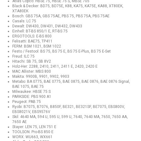
Atlas Copco: HBSE 75, HBSE 75 S, MBSE 705
Black & Decker: BD75, BD75E, K88, KA75, KA75E, KA88, XT80EK,
XTA80EK
Bosch: GBS 75A, GBS 75AE, PBS 75, PBS 75A, PBS 75AE
Casals: LC 75
Dewalt: DW430, DW431, DW432, DW433
Einhell: BT-BS 850/1 E, RT-BS 75
ERGOTOOLS: E-BS 800
Felisatti: BAE75, TP411
FERM: BSM 1021, BSM 1022
Festo / Festool: BS 75, BS 75 E, BS 75 E-Plus, BS 75 E-Set
Freud: ILC 75
Hitachi: SB 75, SB 8V2
Holz-Her: 2288, 2410, 2411, 2411 E, 2420, 2420 E
MAC Allister: MBS 800
Makita: 9900B, 9901, 9902, 9903
Metabo: BA 0775, BAE 0775, BAE 0875, BAE 0876, BAE 0876 Signal,
BAE 1075, BAE 75
Milwaukee: HBSE 75 S
PARKSIDE: PBS 900 A1
Peugeot: PAB 75
Ryobi: B7075, B7076, B850F, BE321, BE321SF, BE7075, EBS800V,
EBS8021V, EBS9576V
Skil: 4640 MA, 594 U, 595 U, 599 U, 7640, 7640 MA, 7650, 7650 AA,
7650 AE
Stayer: LEN 75, LEN 751 E
TOOLSON: Pro-BS 850 E
WORX: WU663, WX661