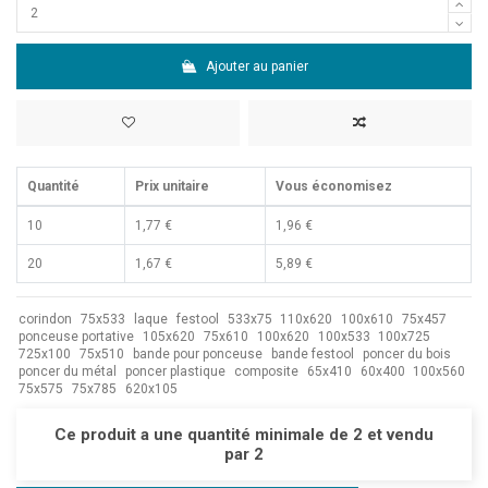
Ajouter au panier
Quantité
Prix unitaire
Vous économisez
10
1,77 €
1,96 €
20
1,67 €
5,89 €
corindon
75x533
laque
festool
533x75
110x620
100x610
75x457
ponceuse portative
105x620
75x610
100x620
100x533
100x725
725x100
75x510
bande pour ponceuse
bande festool
poncer du bois
poncer du métal
poncer plastique
composite
65x410
60x400
100x560
75x575
75x785
620x105
Ce produit a une quantité minimale de 2 et vendu
par 2