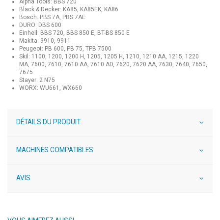
Alpha Tools: BBS 720
Black & Decker: KA85, KA85EK, KA86
Bosch: PBS 7A, PBS 7AE
DURO: DBS 600
Einhell: BBS 720, BBS 850 E, BT-BS 850 E
Makita: 9910, 9911
Peugeot: PB 600, PB 75, TPB 7500
Skil: 1100, 1200, 1200 H, 1205, 1205 H, 1210, 1210 AA, 1215, 1220
MA, 7600, 7610, 7610 AA, 7610 AD, 7620, 7620 AA, 7630, 7640, 7650,
7675
Stayer: 2 N75
WORX: WU661, WX660
DÉTAILS DU PRODUIT
MACHINES COMPATIBLES
AVIS