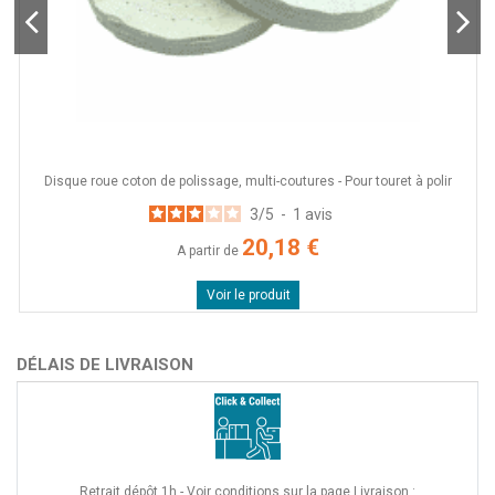
Disque roue coton de polissage, multi-coutures - Pour touret à polir
3
/
5
-
1
avis
20,18 €
A partir de
Voir le produit
DÉLAIS DE LIVRAISON
Retrait dépôt 1h - Voir conditions sur la page Livraison :