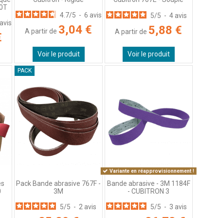
70T
4.7
/
5
-
6
avis
5
/
5
-
4
avis
avis
3,04 €
5,88 €
A partir de
A partir de
€
Voir le produit
Voir le produit
PACK
Variante en réapprovisionnement !
es
Pack Bande abrasive 767F -
Bande abrasive - 3M 1184F
0
3M
- CUBITRON 3
5
/
5
-
2
avis
5
/
5
-
3
avis