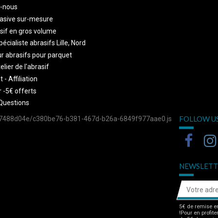
-nous
asive sur-mesure
sif en gros volume
écialiste abrasifs Lille, Nord
r abrasifs pour parquet
telier de l'abrasif
 - Affiliation
 -5€ offerts
Questions
FOLLOW U
757488d04e/c380be76-b381-467d-b26a-6849f977aae0.js
NEWSLETT
5€ de remise en
!Pour en profite