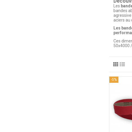
Découvr
Les
bande
bandes ab
agressive 
aciers au 
Les bande
performan
Ces dimen
50x4000 
-5%