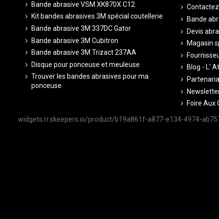
Bande abrasive VSM XK870X C12
Contactez
Kit bandes abrasives 3M spécial coutellerie
Bande abr
Bande abrasive 3M 337DC Gator
Devis abra
Bande abrasive 3M Cubitron
Magasin sp
Bande abrasive 3M Trizact 237AA
Fournisseu
Disque pour ponceuse et meuleuse
Blog - L' A
Trouver les bandes abrasives pour ma
Partenariat
ponceuse
Newsletter
Foire Aux 
widgets.rr.skeepers.io/product/b19a861f-a877-e134-4974-ab