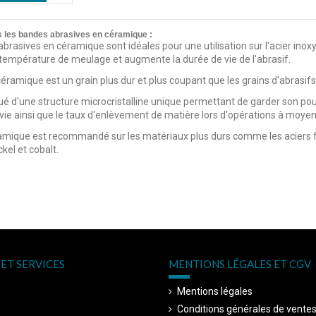
s les bandes abrasives en céramique :
brasives en céramique sont idéales pour une utilisation sur l'acier inoxyd
a température de meulage et augmente la durée de vie de l'abrasif.
céramique est un grain plus dur et plus coupant que les grains d'abrasif
itué d'une structure microcristalline unique permettant de garder son p
vie ainsi que le taux d'enlèvement de matière lors d'opérations à moyen
amique est recommandé sur les matériaux plus durs comme les aciers for
kel et cobalt.
ET SERVICES
MENTIONS LÉGALES ET CGV
Mentions légales
Conditions générales de vente