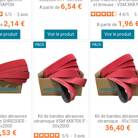
RAPON
et limeuse - VSM XK8
6,54 €
A partir de
5
/
5
-
3
avis
4.4
/
5
-
5
2,14 €
1,96 
de
A partir de
le produit
Voir le produit
Voir le produit
PACK
PACK
ndes abrasives
Kit de bandes abrasives
Kit de bandes abrasiv
e SHREDDER -
céramique VSM XK870X/F -
céramique - 45x150
0x2000
50x2000
36,40 €
,53 €
5
/
5
-
3
avis