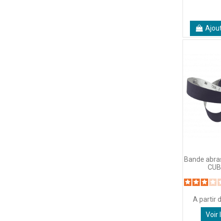
Ajou
Bande abras
CUB
A partir 
Voir 