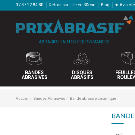
07.87.22.84.80
Retrait sur Lille en 30min
Blog
★ Avis cli
ABRASIFS HAUTES PERFORMANCES
BANDES
DISQUES
FEUILLE
ABRASIVES
ABRASIFS
ROULE
Accueil
Bandes Abrasives
Bande abrasive céramique
BANDE