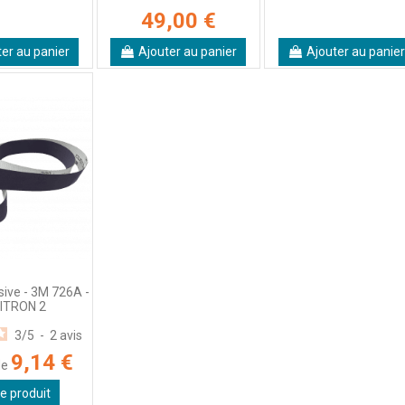
49,00 €
ter au panier
Ajouter au panier
Ajouter au panier
ive - 3M 726A -
ITRON 2
3
/
5
-
2
avis
9,14 €
de
le produit