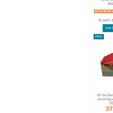
AB
A partir 
Voir 
PACK
Kit de ba
céramiqu
5
37