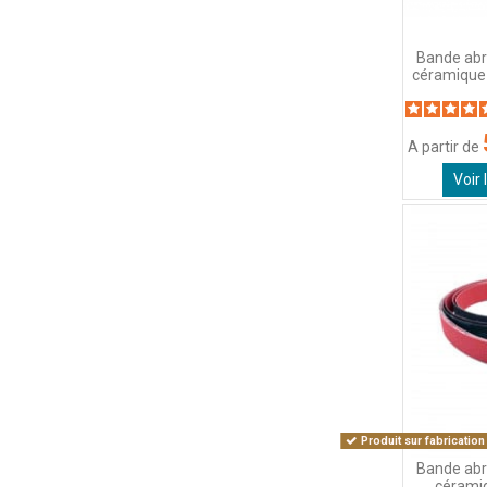
Bande abra
céramique
A partir de
Voir 
Produit sur fabrication
Bande abra
céram