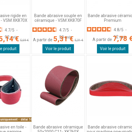
Bande abrasive cérami
sive rigide en
Bande abrasive souple en
Premium
 - VSM XK870X
céramique - VSM XK870F
4.8
/
5
-
4.7
/
5
-
4.7
/
5
-
7,78 
12
avis
5,14 €
92
avis
5,31 €
50
avis
A partir de
A partir de
5,69 €
5,31 €
le produit
Voir le produit
Voir le produit
 uniquement - délai 10/15 jours
sive en toile -
Bande abrasive céramique
Bande abrasive cérami
ique gamme
50x2000 C11- XK760X
pour machine pneumat