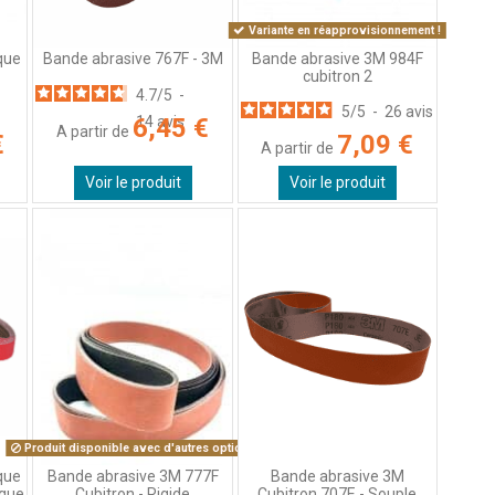
Variante en réapprovisionnement !
que
Bande abrasive 3M 984F
Bande abrasive 767F - 3M
cubitron 2
4.7
/
5
-
5
/
5
-
26
avis
6,45 €
14
avis
A partir de
€
7,09 €
A partir de
Voir le produit
Voir le produit
Produit disponible avec d'autres options
que
Bande abrasive 3M 777F
Bande abrasive 3M
ique
Cubitron - Rigide
Cubitron 707E - Souple