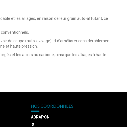
able et les alliages, en raison de leur grain auto-affûtant, ce
s conventionnels.
ouvoir de coupe (auto-avivage) et d'améliorer considérablement
ne et haute pression.
gés et les aciers au carbone, ainsi que les alliages à haute
NOS COORDONNÉES
ABRAPON
s