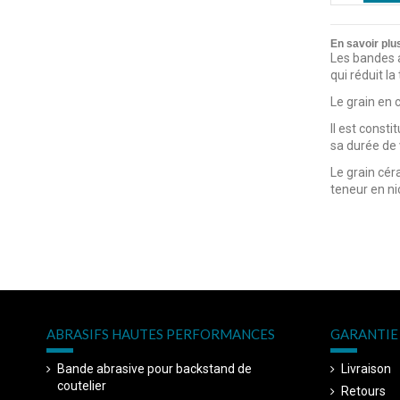
En savoir plu
Les bandes a
qui réduit l
Le grain en 
Il est const
sa durée de 
Le grain cér
teneur en nic
ABRASIFS HAUTES PERFORMANCES
GARANTIE 
Bande abrasive pour backstand de
Livraison
coutelier
Retours