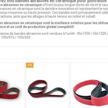
ez nos bandes abrasives en céramique pour ponceuse 
s abrasives en céramique
offrent la plus longue durée de vie et le tau
rasives en céramique sont la dernière innovation et représentent le ne
sous moyenne ou haute pression. Ces bandes sont principalement utilisée
carbone, ainsi que les alliages à haute teneur en nickel et cobalt.
s abrasives en céramique sont la meilleure solution pour les utilisat
ce et un coût de production global compétitif.
sions de bandes abrasives sont vendues à l'unité :
45x1500
/
50x1220
/
/
100x915
/
100x920
-5%