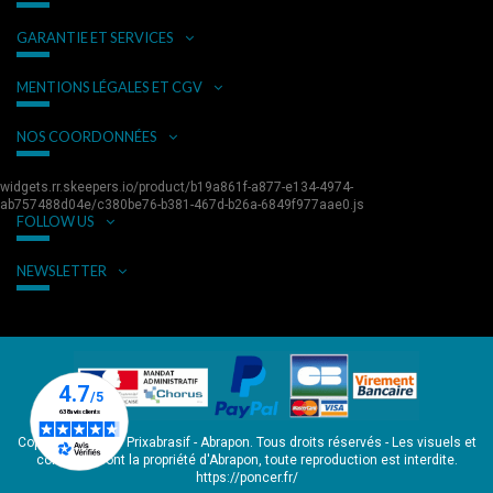
GARANTIE ET SERVICES
MENTIONS LÉGALES ET CGV
NOS COORDONNÉES
widgets.rr.skeepers.io/product/b19a861f-a877-e134-4974-
ab757488d04e/c380be76-b381-467d-b26a-6849f977aae0.js
FOLLOW US
NEWSLETTER
Copyright © 2026 Prixabrasif - Abrapon. Tous droits réservés - Les visuels et
contenus sont la propriété d'Abrapon, toute reproduction est interdite.
https://poncer.fr/