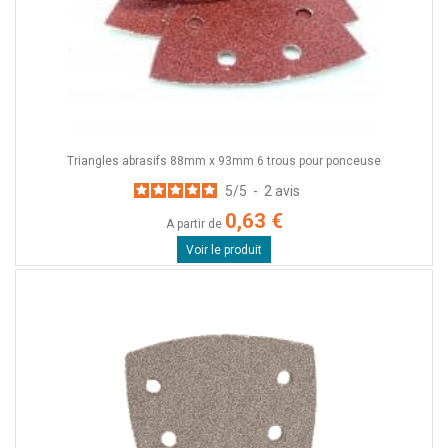
Triangles abrasifs 88mm x 93mm 6 trous pour ponceuse
5
/
5
-
2
avis
0,63 €
A partir de
Voir le produit