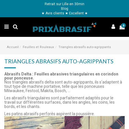
Retrait sur Lille en 30min
Blog
★ Avis clients ★ Excellent ★
0
Accueil
Feuilles et Rouleaux
Triangles abrasifs auto-agrippants
TRIANGLES ABRASIFS AUTO-AGRIPPANTS
Abrasifs Delta : Feuilles abrasives triangulaires en corindon
pour ponceuse.
Nos triangles abrasifs delta sont auto-agrippants, ils s'adaptent à
tout type de machine portative, telle que les ponceuses
Milwaukee, Festool, Makita, Bosch, ...
Les abrasifs triangulaires sont parfaitement adaptés pour le
travail sur différentes surfaces, dans les angles, les coins, les
bords, et les chants.
Les patins abrasifs perforés aspirent la poussière.