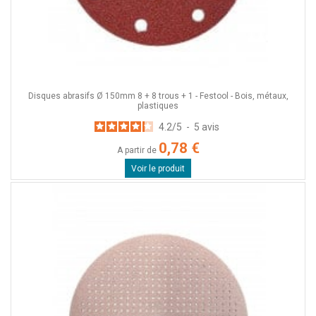
Disques abrasifs Ø 150mm 8 + 8 trous + 1 - Festool - Bois, métaux,
plastiques
4.2
/
5
-
5
avis
0,78 €
A partir de
Voir le produit