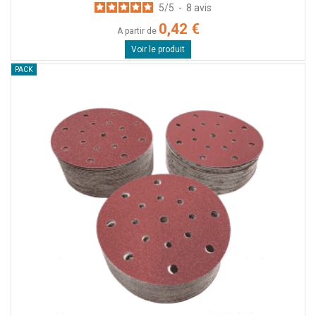
5
/
5
-
8
avis
0,42 €
A partir de
Voir le produit
PACK