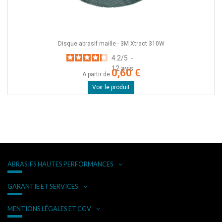
Disque abrasif maille - 3M Xtract 310W
4.2
/
5
-
12
avis
0,60 €
A partir de
Voir le produit
ABRASIFS HAUTES PERFORMANCES
GARANTIE ET SERVICES
MENTIONS LÉGALES ET CGV