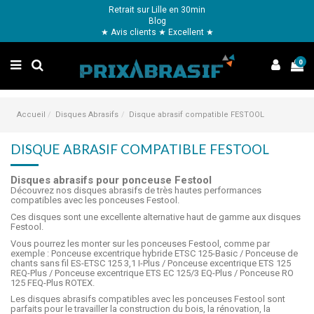
Retrait sur Lille en 30min
Blog
★ Avis clients ★ Excellent ★
0
Accueil
Disques Abrasifs
Disque abrasif compatible FESTOOL
DISQUE ABRASIF COMPATIBLE FESTOOL
Disques abrasifs pour ponceuse Festool
Découvrez nos disques abrasifs de très hautes performances
compatibles avec les ponceuses Festool.
Ces disques sont une excellente alternative haut de gamme aux disques
Festool.
Vous pourrez les monter sur les ponceuses Festool, comme par
exemple : Ponceuse excentrique hybride ETSC 125-Basic / Ponceuse de
chants sans fil ES-ETSC 125 3,1 I-Plus / Ponceuse excentrique ETS 125
REQ-Plus / Ponceuse excentrique ETS EC 125/3 EQ-Plus / Ponceuse RO
125 FEQ-Plus ROTEX.
Les disques abrasifs compatibles avec les ponceuses Festool sont
parfaits pour le travailler la construction du bois, la rénovation, la