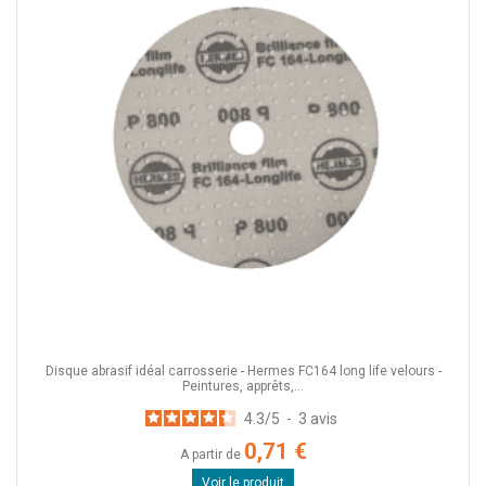
Disque abrasif idéal carrosserie - Hermes FC164 long life velours -
Peintures, apprêts,...
4.3
/
5
-
3
avis
0,71 €
A partir de
Voir le produit