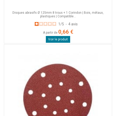
Disques abrasifs Ø 125mm 8 trous + 1 Corindon | Bois, métaux,
plastiques | Compatible...
1
/
5
-
4
avis
0,66 €
A partir de
Voir le produit