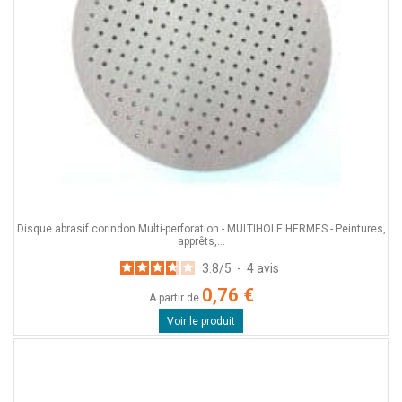
Disque abrasif corindon Multi-perforation - MULTIHOLE HERMES - Peintures,
apprêts,...
3.8
/
5
-
4
avis
0,76 €
A partir de
Voir le produit