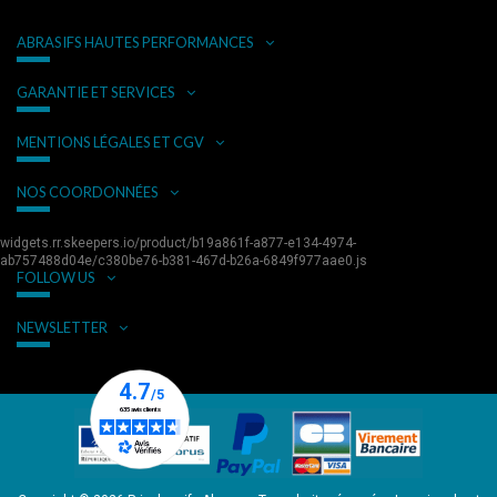
ABRASIFS HAUTES PERFORMANCES
GARANTIE ET SERVICES
MENTIONS LÉGALES ET CGV
NOS COORDONNÉES
widgets.rr.skeepers.io/product/b19a861f-a877-e134-4974-
ab757488d04e/c380be76-b381-467d-b26a-6849f977aae0.js
FOLLOW US
NEWSLETTER