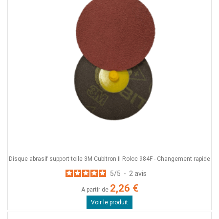
Disque abrasif support toile 3M Cubitron II Roloc 984F - Changement rapide
5
/
5
-
2
avis
2,26 €
A partir de
Voir le produit