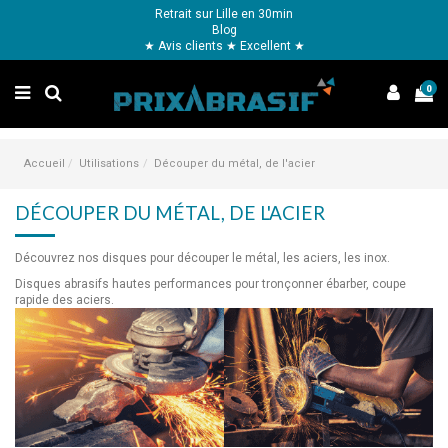
Retrait sur Lille en 30min
Blog
★ Avis clients ★ Excellent ★
0
Accueil
Utilisations
Découper du métal, de l'acier
DÉCOUPER DU MÉTAL, DE L'ACIER
Découvrez nos disques pour découper le métal, les aciers, les inox.
Disques abrasifs hautes performances pour tronçonner ébarber, coupe
rapide des aciers.