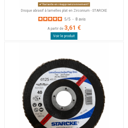
Variante en réapprovisionnement !
Disque abrasif à lamelles plat en Zirconium - STARCKE
5
/
5
-
8
avis
3,61 €
A partir de
Voir le produit