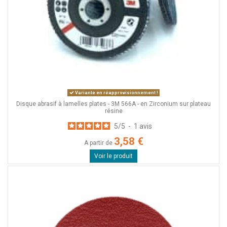
Variante en réapprovisionnement !
Disque abrasif à lamelles plates - 3M 566A - en Zirconium sur plateau
résine
5
/
5
-
1
avis
3,58 €
A partir de
Voir le produit