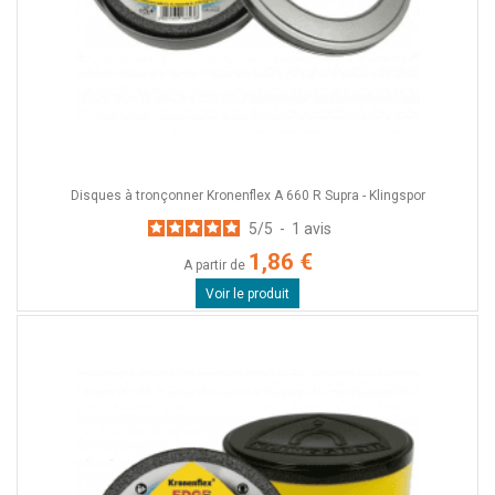
Disques à tronçonner Kronenflex A 660 R Supra - Klingspor
5
/
5
-
1
avis
1,86 €
A partir de
Voir le produit