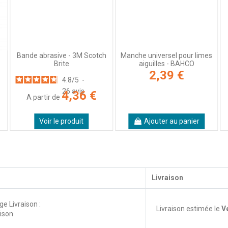
Manche universel pour limes
Bande abrasive - 3M Scotch
aiguilles - BAHCO
Brite
2,39 €
4.8
/
5
-
26
avis
4,36 €
A partir de
Voir le produit
Ajouter au panier
Livraison
ge Livraison :
Livraison estimée le
V
aison