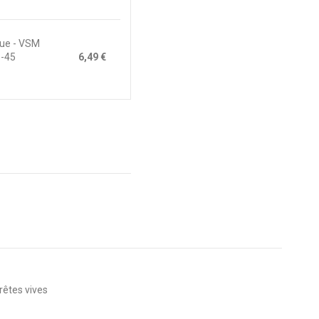
que - VSM
)-45
6,49 €
rêtes vives