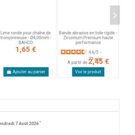
Lime ronde pour chaîne de
Bande abrasive en toile rigide -
tronçonneuse - Ø4,00mm -
Zirconium Premium haute
BAHCO
performance
1,65 €
4.6
/
5
-
73
avis
2,45 €
A partir de
Ajouter au panier
Voir le produit
*
endredi 7 Août 2026