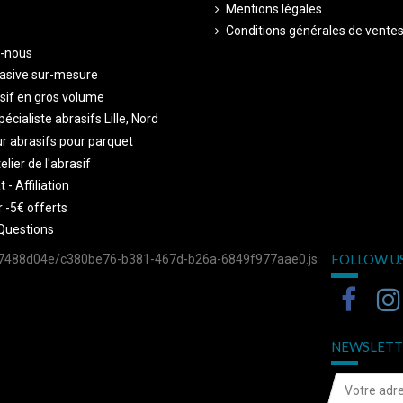
Mentions légales
Conditions générales de vente
-nous
asive sur-mesure
sif en gros volume
écialiste abrasifs Lille, Nord
r abrasifs pour parquet
telier de l'abrasif
 - Affiliation
 -5€ offerts
Questions
FOLLOW U
757488d04e/c380be76-b381-467d-b26a-6849f977aae0.js
NEWSLETT