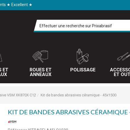
ents ★ Excellent ★
S ET
ROUES ET
POLISSAGE
ACCESSO
AUX
ANNEAUX
ET OUT
sive VSM XK870X C12
Kit de bandes abrasives céramique - 45x1500
KIT DE BANDES ABRASIVES CÉRAMIQUE 