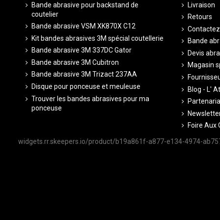
Bande abrasive pour backstand de
Livraison
coutelier
Retours
Bande abrasive VSM XK870X C12
Contactez
Kit bandes abrasives 3M spécial coutellerie
Bande abr
Bande abrasive 3M 337DC Gator
Devis abra
Bande abrasive 3M Cubitron
Magasin sp
Bande abrasive 3M Trizact 237AA
Fournisseu
Disque pour ponceuse et meuleuse
Blog - L' A
Trouver les bandes abrasives pour ma
Partenariat
ponceuse
Newsletter
Foire Aux 
widgets.rr.skeepers.io/product/b19a861f-a877-e134-4974-ab