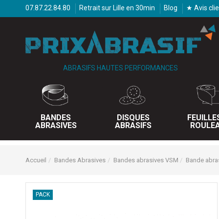
07.87.22.84.80
Retrait sur Lille en 30min
Blog
★ Avis cli
ABRASIFS HAUTES PERFORMANCES
BANDES
DISQUES
FEUILLE
ABRASIVES
ABRASIFS
ROULE
Accueil
Bandes Abrasives
Bandes abrasives VSM
Bande abra
PACK