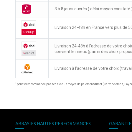
3 à 8 jours ouvrés ( délai moyen constaté 
Livraison 24-48h en France vers plus de 50
Livraison 24-48h à l'adresse de votre choi
convient le mieux (parmi des choix propo
Livraison à l'adresse de votre choix (travail
*
pour toute commande passée avec un moyen de paiement direct (Carte de crédit, Paypal
ABRASIFS HAUTES PERFORMANCES
GARANTIE 