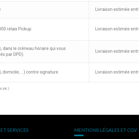
)
Livraison estimée entr
00 relais Pickup.
Livraison estimée entr
x, dans le créneau horaire qui vous
Livraison estimée entr
sés par DPD).
, domicile, ...) contre signature
Livraison estimée entr
, etc.)
ET SERVICES
MENTIONS LÉGALES ET CGV