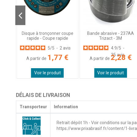
n rigide
Bande abrasive - 237AA
Disque à tronçonner coupe
étaux
Trizact - 3M
rapide - Coupe rapide
4.9
/
5
-
5
/
5
-
2
avis
35
avis
 €
2,28 €
1,77 €
A partir de
A partir de
Voir le produit
Voir le produit
DÉLAIS DE LIVRAISON
Transporteur
Information
Retrait dépôt 1h - Voir conditions sur la pa
https://www.prixabrasif.fr/content/1-livr