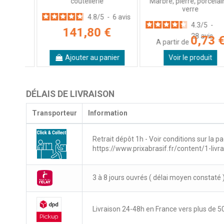
coutellerie
Marbre, pierre, porcelaine,
 €
verre
4.8
/
5
-
6
avis
4.3
/
5
-
141,80 €
28
avis
0,73 €
A partir de
Ajouter au panier
Voir le produit
DÉLAIS DE LIVRAISON
Transporteur
Information
Retrait dépôt 1h - Voir conditions sur la pa
https://www.prixabrasif.fr/content/1-livr
3 à 8 jours ouvrés ( délai moyen constaté 
Livraison 24-48h en France vers plus de 50