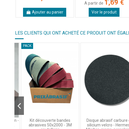
1,69 €
A partir de
Ajouter au panier
Voir le produit
LES CLIENTS QUI ONT ACHETÉ CE PRODUIT ONT ÉGAL
PACK
178mm -
Kit découverte bandes
Disque abrasif carbure de
VC152
abrasives 50x2000 - 3M
silicium velcro - Hermes -