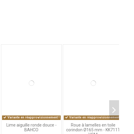
 D.
 T.
Variante en réapprovisionnement !
Variante en réapprovisionnement !
Lime aiguille ronde douce -
Roue à lamelles en toile
BAHCO
corindon Ø165 mm - KK711T
5
6
19