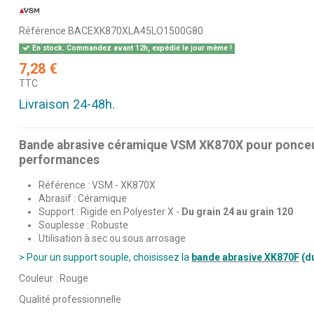
Référence
BACEXK870XLA45LO1500G80
En stock. Commandez avant 12h, expédié le jour même !
7,28 €
TTC
Livraison 24-48h.
Bande abrasive céramique VSM XK870X pour ponceu
performances
Référence : VSM - XK870X
Abrasif : Céramique
Support : Rigide en Polyester X -
Du grain 24 au grain 120
Souplesse : Robuste
Utilisation à sec ou sous arrosage
> Pour un support souple, choisissez la
bande abrasive XK870F
(du
Couleur : Rouge
Qualité professionnelle