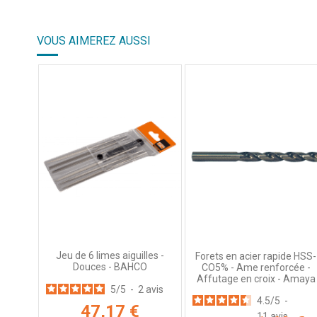
4.7
/
5
VOUS AIMEREZ AUSSI
Basé sur
93
avis soumis à un
contrôle
Voir tous les avis sur ce site
5
étoiles
69
4
étoiles
20
3
étoiles
2
2
étoiles
2
1
étoile
0
Trier les avis
Jeu de 6 limes aiguilles -
Forets en acier rapide HSS-
Douces - BAHCO
CO5% - Ame renforcée -
Affutage en croix - Amaya
5
/
5
-
2
avis
4.5
/
5
-
47,17 €
11
avis