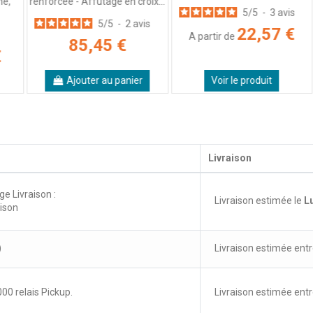
renforcée - Affutage en croix...
5
/
5
-
3
avis
5
/
5
-
2
avis
22,57 €
A partir de
85,45 €
Ajouter au panier
Voir le produit
Livraison
ge Livraison :
Livraison estimée le
L
aison
)
Livraison estimée entr
00 relais Pickup.
Livraison estimée entr