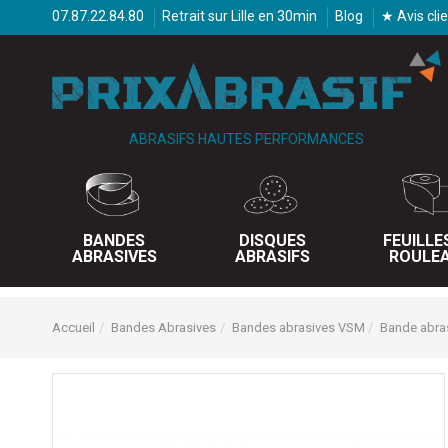
07.87.22.84.80
Retrait sur Lille en 30min
Blog
★ Avis cli
ABRASIFS HAUTES PERFORMANCES
BANDES
DISQUES
FEUILLE
ABRASIVES
ABRASIFS
ROULE
Accueil
Bandes Abrasives
Bandes abrasives VSM
Bande abra