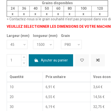
Grains disponibles
24
36
40
50
60
80
100
120
x
x
x
x
x
x
x
x
> Contactez-nous si le grain souhaité n'est pas proposé dans vos 
VEUILLEZ SELECTIONNER LES DIMENSIONS DE VOTRE MACHINE
Largeur (mm)
longueur (mm)
Grain
Ajouter au panier
Quantité
Prix unitaire
Vous écon
10
6,91 €
3,64 €
20
6,55 €
14,56 €
30
6,19 €
32,75 €