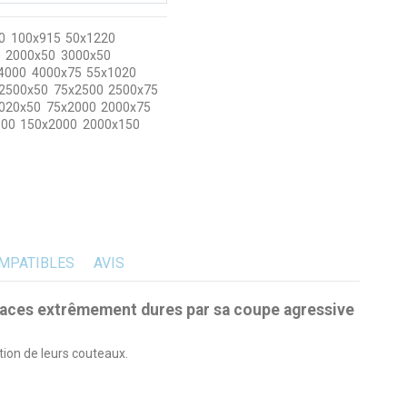
0
100x915
50x1220
0
2000x50
3000x50
4000
4000x75
55x1020
2500x50
75x2500
2500x75
020x50
75x2000
2000x75
600
150x2000
2000x150
MPATIBLES
AVIS
rfaces extrêmement dures par sa coupe agressive
tion de leurs couteaux.