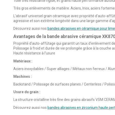
Toile très résistante rigide, et grains haute performance autolub
Très gros enlèvements de matière. Aciers, Inox, aciers fortement 
L’abrasif universel grain céramique avec propriété d’auto-affû
agressive et son extrême longévité dans une large gamme d’ap
Découvrez aussi nos
bandes abrasives en céramique pour lim
Avantages de la bande abrasive céramique XK87
Propriété d’auto-affûtage qui garantit un taux d’enlèvement 
Polissage à froid et durée de vie prolongée grâce à la couche 
Haute résistance à l’usure
Matériaux :
Aciers inoxydables / Super alliages / Métaux non ferreux / Al
Machines :
Backstand / Polissage de surfaces planes / Centerless / Poliss
Usure du grain :
La structure cristalline très fine des grains abrasifs VSM CERAMI
Découvrez aussi nos
bandes abrasives en zirconium haute pe