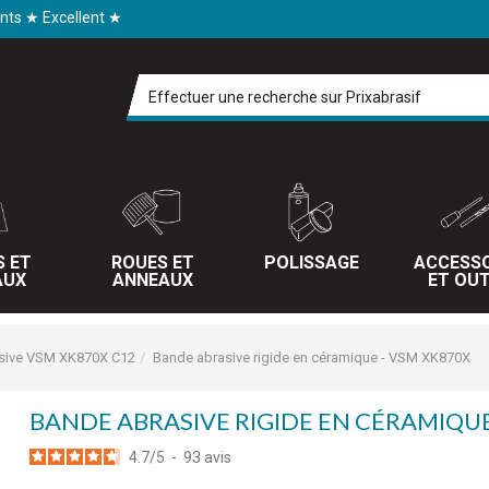
ents ★ Excellent ★
S ET
ROUES ET
POLISSAGE
ACCESSO
AUX
ANNEAUX
ET OUT
sive VSM XK870X C12
Bande abrasive rigide en céramique - VSM XK870X
BANDE ABRASIVE RIGIDE EN CÉRAMIQUE
4.7
/
5
-
93
avis