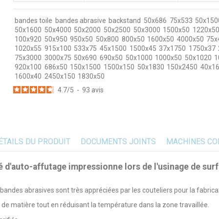
bandes toile
bandes abrasive
backstand
50x686
75x533
50x150
50x1600
50x4000
50x2000
50x2500
50x3000
1500x50
1220x5
100x920
50x950
950x50
50x800
800x50
1600x50
4000x50
75x
1020x55
915x100
533x75
45x1500
1500x45
37x1750
1750x37
75x3000
3000x75
50x690
690x50
50x1000
1000x50
50x1020
1
920x100
686x50
150x1500
1500x150
50x1830
150x2450
40x1
1600x40
2450x150
1830x50
4.7
/
5
-
93
avis
ÉTAILS DU PRODUIT
DOCUMENTS JOINTS
MACHINES CO
é d'auto-affutage impressionne lors de l'usinage de su
andes abrasives sont très appréciées par les couteliers pour la fabrica
de matière tout en réduisant la température dans la zone travaillée.