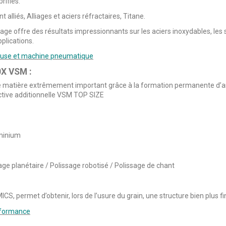
rifiés.
alliés, Alliages et aciers réfractaires, Titane.
tage offre des résultats impressionnants sur les aciers inoxydables, le
plications.
euse et machine pneumatique
0X VSM :
de matière extrêmement important grâce à la formation permanente d’a
active additionnelle VSM TOP SIZE
uminium
age planétaire / Polissage robotisé / Polissage de chant
CS, permet d’obtenir, lors de l’usure du grain, une structure bien plus f
rformance