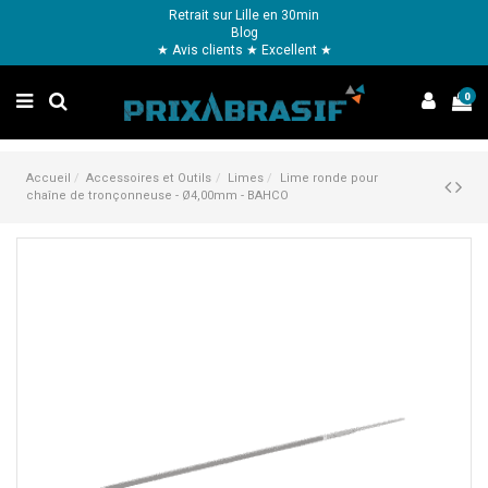
Retrait sur Lille en 30min
Blog
★ Avis clients ★ Excellent ★
0
Accueil
Accessoires et Outils
Limes
Lime ronde pour
chaîne de tronçonneuse - Ø4,00mm - BAHCO