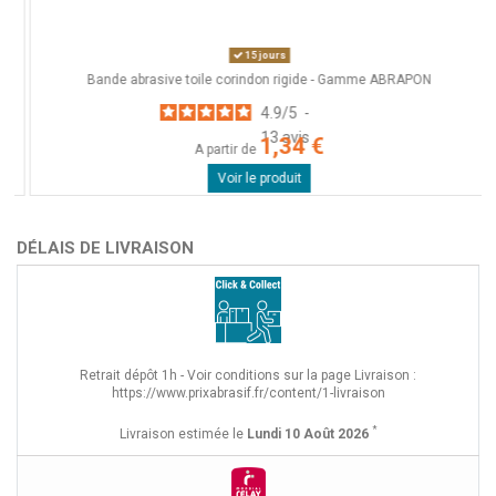
15 jours
Bande abrasive toile corindon rigide - Gamme ABRAPON
4.9
/
5
-
13
avis
1,34 €
A partir de
Voir le produit
DÉLAIS DE LIVRAISON
Retrait dépôt 1h - Voir conditions sur la page Livraison :
https://www.prixabrasif.fr/content/1-livraison
*
Livraison estimée le
Lundi 10 Août 2026