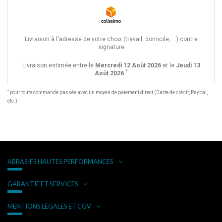
Livraison à l'adresse de votre choix (travail, domicile, ...) contre
signature
Livraison estimée entre le
Mercredi 12 Août 2026
et le
Jeudi 13
*
Août 2026
*
pour toute commande passée avec un moyen de paiement direct (Carte de crédit, Paypal,
etc.)
ABRASIFS HAUTES PERFORMANCES
GARANTIE ET SERVICES
MENTIONS LÉGALES ET CGV