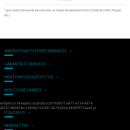
*
pour toute commande passée avec un moyen de paiement direct (Carte de crédit, Paypal,
etc.)
ABRASIFS HAUTES PERFORMANCES
GARANTIE ET SERVICES
MENTIONS LÉGALES ET CGV
NOS COORDONNÉES
widgets.rr.skeepers.io/product/b19a861f-a877-e134-4974-
ab757488d04e/c380be76-b381-467d-b26a-6849f977aae0.js
FOLLOW US
NEWSLETTER