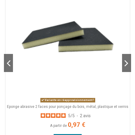
Variante en réapprovisionnement !
Eponge abrasive 2 faces pour ponçage du bois, métal, plastique et vernis
D
5
/
5
-
2
avis
0,97 €
A partir de