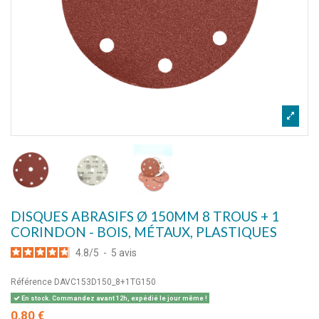
DISQUES ABRASIFS Ø 150MM 8 TROUS + 1
CORINDON - BOIS, MÉTAUX, PLASTIQUES
4.8
/
5
-
5
avis
Référence
DAVC153D150_8+1TG150
En stock. Commandez avant 12h, expédié le jour même !
0,80 €