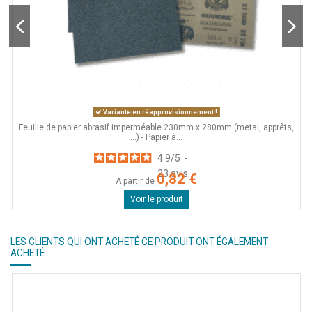
Variante en réapprovisionnement !
Feuille de papier abrasif imperméable 230mm x 280mm (metal, apprêts,
...) - Papier à...
4.9
/
5
-
23
avis
0,82 €
A partir de
Voir le produit
LES CLIENTS QUI ONT ACHETÉ CE PRODUIT ONT ÉGALEMENT
ACHETÉ :