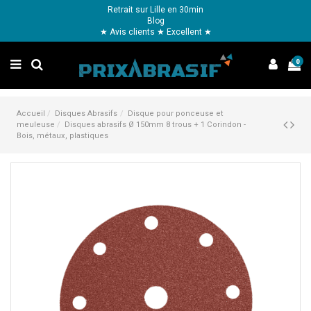
Retrait sur Lille en 30min
Blog
★ Avis clients ★ Excellent ★
0
Accueil
Disques Abrasifs
Disque pour ponceuse et
meuleuse
Disques abrasifs Ø 150mm 8 trous + 1 Corindon -
Bois, métaux, plastiques