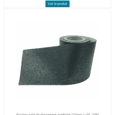
Voir le produit
Rouleau toile de glissement graphitée 150mm x 1M - VSM