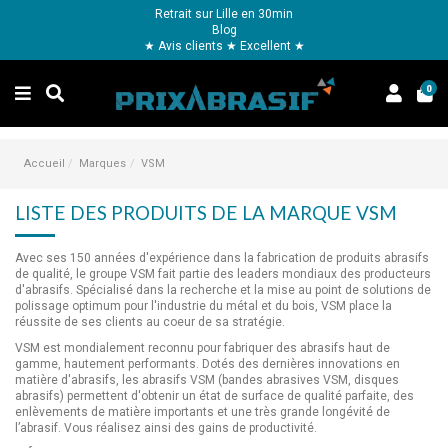
Retrait sur Lille en 30min
Blog
★ Avis clients ★ Excellent ★
0
Accueil
Marques
VSM
LISTE DES PRODUITS DE LA MARQUE VSM
Avec ses 150 années d'expérience dans la fabrication de produits abrasifs
de qualité, le groupe VSM fait partie des leaders mondiaux des producteurs
d'abrasifs. Spécialisé dans la recherche et la mise au point de solutions de
polissage optimum pour l'industrie du métal et du bois, VSM place la
réussite de ses clients au coeur de sa stratégie.
VSM est mondialement reconnu pour fabriquer des abrasifs haut de
gamme, hautement performants. Dotés des dernières innovations en
matière d'abrasifs, les abrasifs VSM (
bandes abrasives VSM
, disques
abrasifs) permettent d'obtenir un état de surface de qualité parfaite, des
enlèvements de matière importants et une très grande longévité de
l’abrasif. Vous réalisez ainsi des gains de productivité.