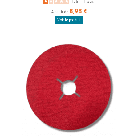
1
/
5
-
1
avis
8,98 €
A partir de
Voir le produit