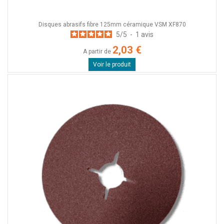
Disques abrasifs fibre 125mm céramique VSM XF870
5
/
5
-
1
avis
2,03 €
A partir de
Voir le produit