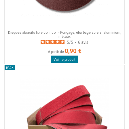
Disques abrasifs fibre corindon - Ponçage, ébarbage aciers, aluminium,
métaux
5
/
5
-
6
avis
0,90 €
A partir de
Voir le produit
PACK