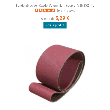
Bande abrasive - Oxyde d'aluminium souple - VSM KK511J
5
/
5
-
5
avis
5,29 €
A partir de
Voir le produit