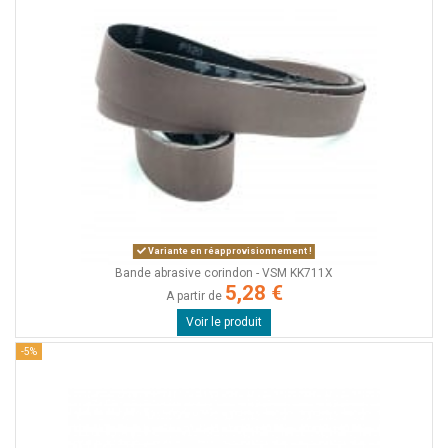
Variante en réapprovisionnement !
Bande abrasive corindon - VSM KK711X
5,28 €
A partir de
Voir le produit
-5%