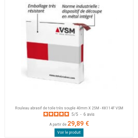
Rouleau abrasif de toile très souple 40mm X 25M - KK114F VSM
5
/
5
-
6
avis
29,89 €
A partir de
Voir le produit