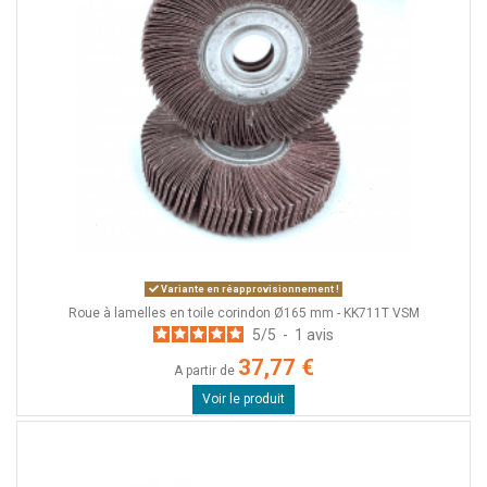
Variante en réapprovisionnement !
Roue à lamelles en toile corindon Ø165 mm - KK711T VSM
5
/
5
-
1
avis
37,77 €
A partir de
Voir le produit