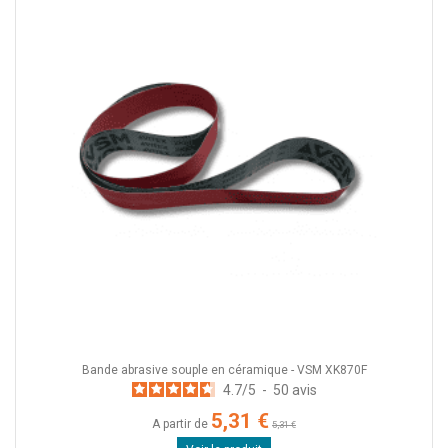
Bande abrasive souple en céramique - VSM XK870F
4.7
/
5
-
50
avis
5,31 €
A partir de
5,31 €