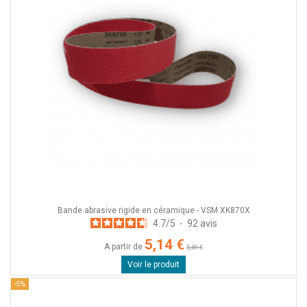
Bande abrasive rigide en céramique - VSM XK870X
4.7
/
5
-
92
avis
5,14 €
A partir de
5,69 €
Voir le produit
-5%