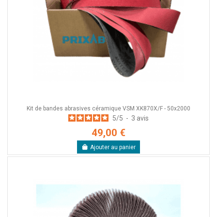
Kit de bandes abrasives céramique VSM XK870X/F - 50x2000
5
/
5
-
3
avis
49,00 €
Ajouter au panier