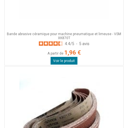
Bande abrasive céramique pour machine pneumatique et limeuse - VSM
XK870T
4.4
/
5
-
5
avis
1,96 €
A partir de
Voir le produit