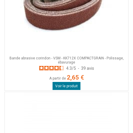
Bande abrasive corindon - VSM - KK712X COMPACTGRAIN - Polissage,
ébavurage
4.3
/
5
-
39
avis
2,65 €
A partir de
Voir le produit