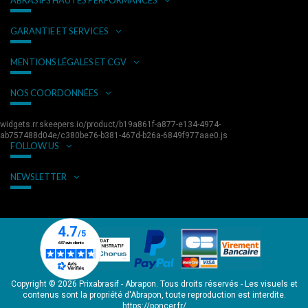
GARANTIE ET SERVICES
MENTIONS LÉGALES ET CGV
NOS COORDONNÉES
widgets.rr.skeepers.io/product/b19a861f-a877-e134-4974-
ab757488d04e/c380be76-b381-467d-b26a-6849f977aae0.js
FOLLOW US
NEWSLETTER
Copyright © 2026 Prixabrasif - Abrapon. Tous droits réservés - Les visuels et
contenus sont la propriété d'Abrapon, toute reproduction est interdite.
https://poncer.fr/