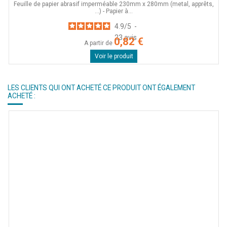
Feuille de papier abrasif imperméable 230mm x 280mm (metal, apprêts,
...) - Papier à...
4.9
/
5
-
23
avis
0,82 €
A partir de
Voir le produit
LES CLIENTS QUI ONT ACHETÉ CE PRODUIT ONT ÉGALEMENT
ACHETÉ :