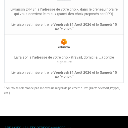
Livraison 24-48h à l'adresse de votre choix, dans le créneau horaire
qui vous convient le mieux (parmi des choix proposés par DPD).
Livraison estimée entre le
Vendredi 14 Août 2026
et le
Samedi 15
*
Août 2026
Livraison à l'adresse de votre choix (travail, domicile, ...) contre
signature
Livraison estimée entre le
Vendredi 14 Août 2026
et le
Samedi 15
*
Août 2026
*
pour toute commande passée avec un moyen de paiement direct (Carte de crédit, Paypal,
etc.)
ABRASIFS HAUTES PERFORMANCES