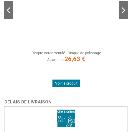
Disque coton ventilé - Disque de polissage
E
26,63 €
A partir de
Voir le produit
DÉLAIS DE LIVRAISON