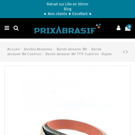
Retrait sur Lille en 30min
Blog
★ Avis clients ★ Excellent ★
0
Accueil
Bandes Abrasives
Bande abrasive 3M
Bande
abrasive 3M Cubitron
Bande abrasive 3M 777F Cubitron - Rigide