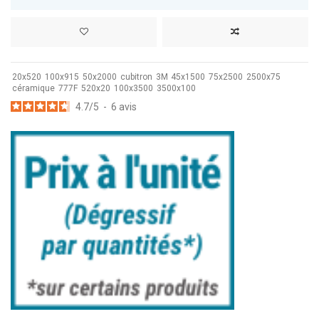
20x520
100x915
50x2000
cubitron
3M
45x1500
75x2500
2500x75
céramique
777F
520x20
100x3500
3500x100
4.7
/
5
-
6
avis