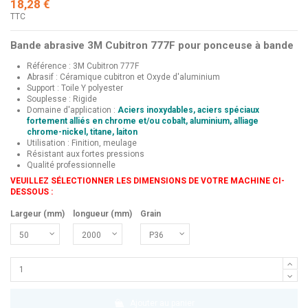
18,28 €
TTC
Bande abrasive 3M Cubitron 777F pour ponceuse à bande
Référence : 3M Cubitron 777F
Abrasif : Céramique cubitron et Oxyde d'aluminium
Support : Toile Y polyester
Souplesse : Rigide
Domaine d'application :
Aciers inoxydables, aciers spéciaux
fortement alliés en chrome et/ou cobalt, aluminium, alliage
chrome-nickel, titane, laiton
Utilisation : Finition, meulage
Résistant aux fortes pressions
Qualité professionnelle
VEUILLEZ SÉLECTIONNER LES DIMENSIONS DE VOTRE MACHINE CI-
DESSOUS :
Largeur (mm)
longueur (mm)
Grain
Ajouter au panier