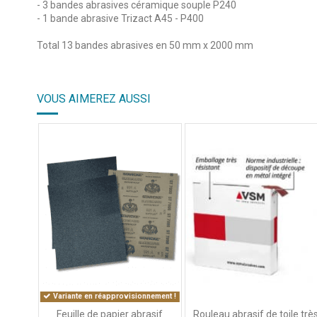
- 3 bandes abrasives céramique souple P240
- 1 bande abrasive Trizact A45 - P400
Total 13 bandes abrasives en 50 mm x 2000 mm
5
/
5
VOUS AIMEREZ AUSSI
Basé sur
2
avis soumis à un
contrôle
Voir tous les avis sur ce site
5
étoiles
2
4
étoiles
0
3
étoiles
0
2
étoiles
0
1
étoile
0
Trier les avis
Variante en réapprovisionnement !
Rouleau abrasif de toile trè
Feuille de papier abrasif