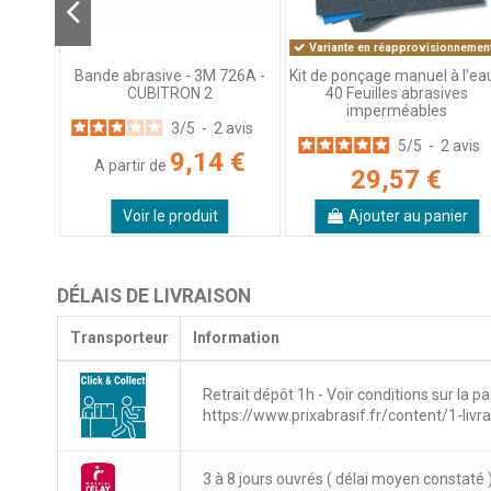
Variante en réapprovisionnement
ure de
Bande abrasive - 3M 726A -
Kit de ponçage manuel à l'eau
ponçage
CUBITRON 2
40 Feuilles abrasives
imperméables
3
/
5
-
2
avis
avis
5
/
5
-
2
avis
9,14 €
A partir de
 €
29,57 €
Voir le produit
Ajouter au panier
DÉLAIS DE LIVRAISON
Transporteur
Information
Retrait dépôt 1h - Voir conditions sur la pa
https://www.prixabrasif.fr/content/1-livr
3 à 8 jours ouvrés ( délai moyen constaté 