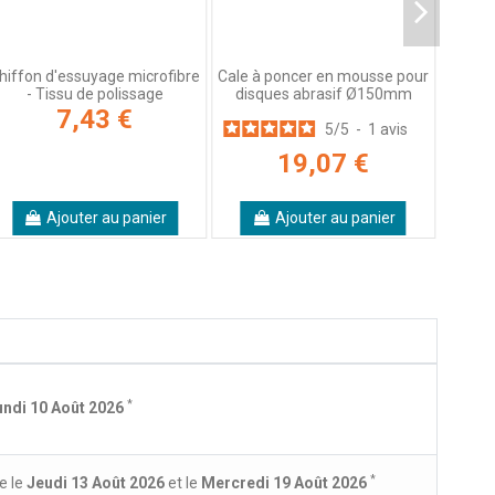
hiffon d'essuyage microfibre
Cale à poncer en mousse pour
- Tissu de polissage
disques abrasif Ø150mm
7,43 €
5
/
5
-
1
avis
19,07 €
Ajouter au panier
Ajouter au panier
*
undi 10 Août 2026
*
e le
Jeudi 13 Août 2026
et le
Mercredi 19 Août 2026