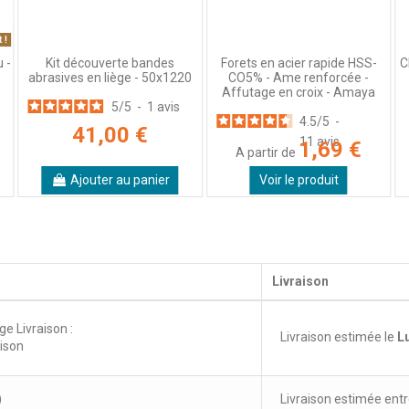
 !
C
 -
Kit découverte bandes
Forets en acier rapide HSS-
abrasives en liège - 50x1220
CO5% - Ame renforcée -
Affutage en croix - Amaya
5
/
5
-
1
avis
4.5
/
5
-
41,00 €
11
avis
1,69 €
A partir de
Ajouter au panier
Voir le produit
Livraison
ge Livraison :
Livraison estimée le
L
aison
)
Livraison estimée entr