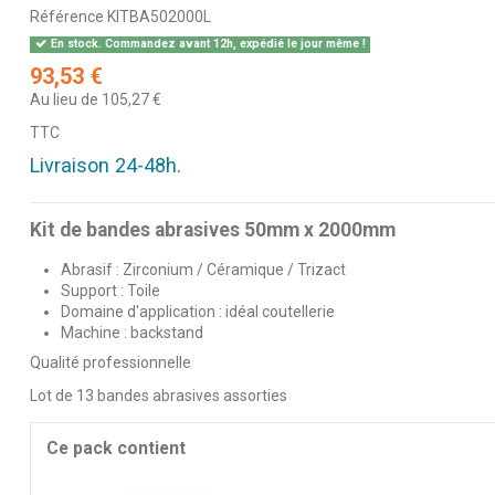
Référence
KITBA502000L
En stock. Commandez avant 12h, expédié le jour même !
93,53 €
Au lieu de 105,27 €
TTC
Livraison 24-48h.
Kit de bandes abrasives 50mm x 2000mm
Abrasif : Zirconium / Céramique / Trizact
Support : Toile
Domaine d'application : idéal coutellerie
Machine : backstand
Qualité professionnelle
Lot de 13 bandes abrasives assorties
Ce pack contient