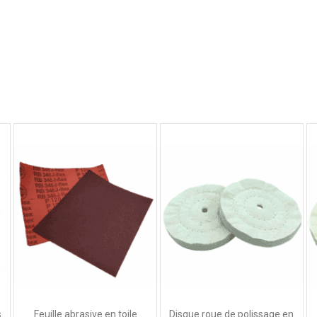
5
/
5
Avis vérifié
Le produit et très bien solide résistant et performant.
Avis du
09/04/2025
, suite à une expérience du
18/03/2025
par
M.B.
Utile
(0)
Signaler
5
/
5
Avis vérifié
kit complet pour débuter
Avis du
20/12/2023
, suite à une expérience du
05/12/2023
par
A.A.
Utile
(0)
Signaler
s
Feuille abrasive en toile
Disque roue de polissage en