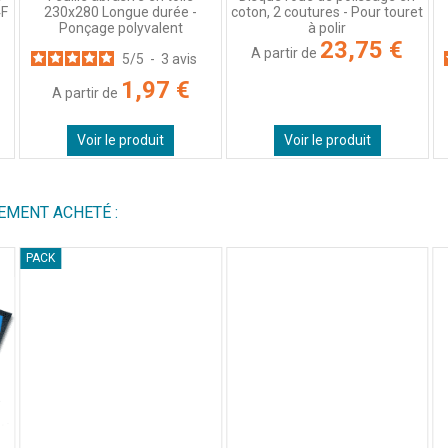
4F
230x280 Longue durée -
coton, 2 coutures - Pour touret
Ponçage polyvalent
à polir
23,75 €
A partir de
5
/
5
-
3
avis
1,97 €
A partir de
Voir le produit
Voir le produit
EMENT ACHETÉ :
PACK