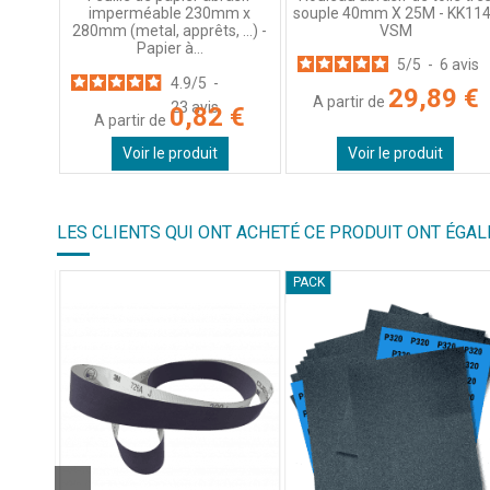
souple 40mm X 25M - KK11
imperméable 230mm x
VSM
280mm (metal, apprêts, ...) -
Papier à...
5
/
5
-
6
avis
4.9
/
5
-
29,89 €
A partir de
23
avis
0,82 €
A partir de
Voir le produit
Voir le produit
LES CLIENTS QUI ONT ACHETÉ CE PRODUIT ONT ÉGAL
PACK