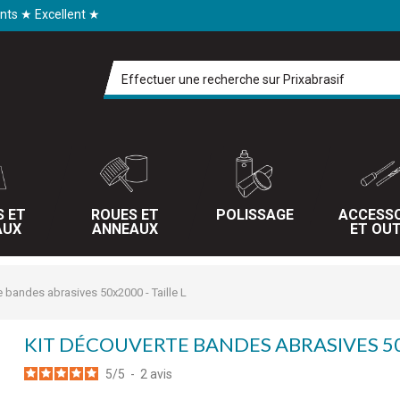
ents ★ Excellent ★
S ET
ROUES ET
POLISSAGE
ACCESSO
AUX
ANNEAUX
ET OUT
e bandes abrasives 50x2000 - Taille L
KIT DÉCOUVERTE BANDES ABRASIVES 50X
5
/
5
-
2
avis