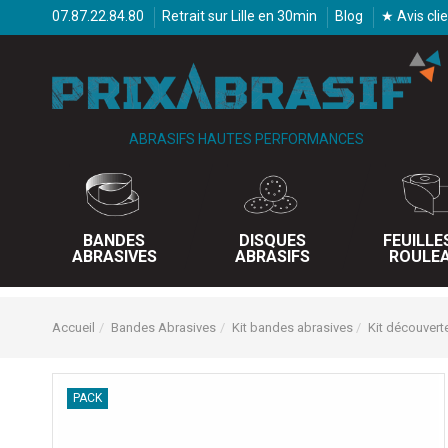
07.87.22.84.80
Retrait sur Lille en 30min
Blog
★ Avis cli
ABRASIFS HAUTES PERFORMANCES
BANDES
DISQUES
FEUILLE
ABRASIVES
ABRASIFS
ROULE
Accueil
Bandes Abrasives
Kit bandes abrasives
Kit découvert
PACK