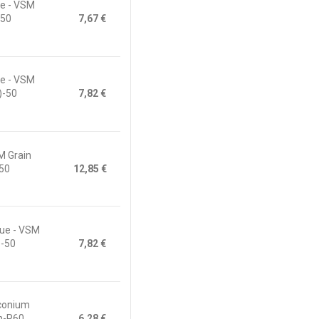
ue - VSM
-50
7,67 €
ue - VSM
)-50
7,82 €
M Grain
-50
12,85 €
que - VSM
)-50
7,82 €
rconium
n-P60
6,28 €