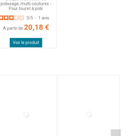
polissage, multi-coutures -
Pour touret à polir
3
/
5
-
1
avis
20,18 €
A partir de
Voir le produit