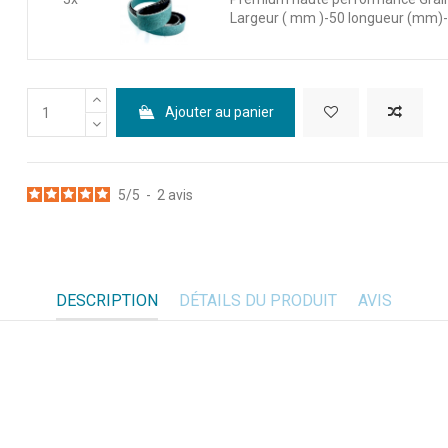
Largeur ( mm )-50 longueur (mm)
Ajouter au panier
5
/
5
-
2
avis
DESCRIPTION
DÉTAILS DU PRODUIT
AVIS