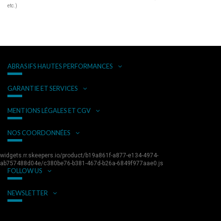
etc.)
ABRASIFS HAUTES PERFORMANCES
GARANTIE ET SERVICES
MENTIONS LÉGALES ET CGV
NOS COORDONNÉES
widgets.rr.skeepers.io/product/b19a861f-a877-e134-4974-
ab757488d04e/c380be76-b381-467d-b26a-6849f977aae0.js
FOLLOW US
NEWSLETTER