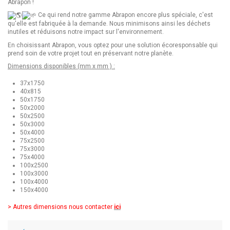
Abrapon !
Ce qui rend notre gamme Abrapon encore plus spéciale, c'est
qu'elle est fabriquée à la demande. Nous minimisons ainsi les déchets
inutiles et réduisons notre impact sur l'environnement.
En choisissant Abrapon, vous optez pour une solution écoresponsable qui
prend soin de votre projet tout en préservant notre planète.
Dimensions disponibles (mm x mm ) :
37x1750
40x815
50x1750
50x2000
50x2500
50x3000
50x4000
75x2500
75x3000
75x4000
100x2500
100x3000
100x4000
150x4000
> Autres dimensions nous contacter
ici