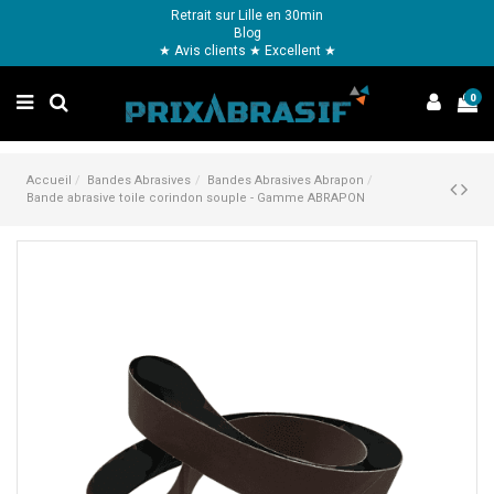
Retrait sur Lille en 30min
Blog
★ Avis clients ★ Excellent ★
0
Accueil
Bandes Abrasives
Bandes Abrasives Abrapon
Bande abrasive toile corindon souple - Gamme ABRAPON