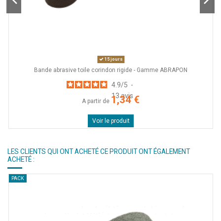
15 jours
Bande abrasive toile corindon rigide - Gamme ABRAPON
4.9
/
5
-
13
avis
1,34 €
A partir de
Voir le produit
LES CLIENTS QUI ONT ACHETÉ CE PRODUIT ONT ÉGALEMENT
ACHETÉ :
PACK