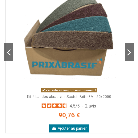
Variante en réapprovisionnement !
Kit 4 bandes abrasives Scotch Brite 3M - 50x2000
4.5
/
5
-
2
avis
90,76 €
Ajouter au panier