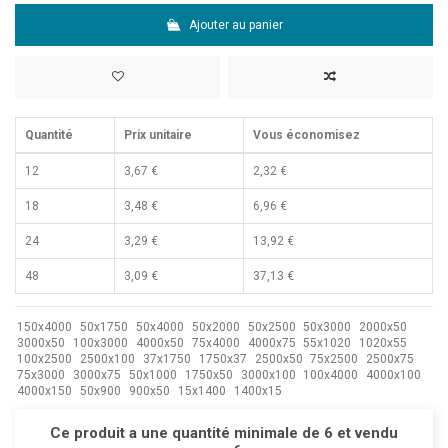
Ajouter au panier
Quantité
Prix unitaire
Vous économisez
12
3,67 €
2,32 €
18
3,48 €
6,96 €
24
3,29 €
13,92 €
48
3,09 €
37,13 €
150x4000
50x1750
50x4000
50x2000
50x2500
50x3000
2000x50
3000x50
100x3000
4000x50
75x4000
4000x75
55x1020
1020x55
100x2500
2500x100
37x1750
1750x37
2500x50
75x2500
2500x75
75x3000
3000x75
50x1000
1750x50
3000x100
100x4000
4000x100
4000x150
50x900
900x50
15x1400
1400x15
Ce produit a une quantité minimale de 6 et vendu