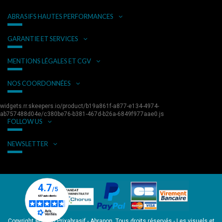
ABRASIFS HAUTES PERFORMANCES
GARANTIE ET SERVICES
MENTIONS LÉGALES ET CGV
NOS COORDONNÉES
widgets.rr.skeepers.io/product/b19a861f-a877-e134-4974-
ab757488d04e/c380be76-b381-467d-b26a-6849f977aae0.js
FOLLOW US
NEWSLETTER
Copyright © 2026 Prixabrasif - Abrapon. Tous droits réservés - Les visuels et