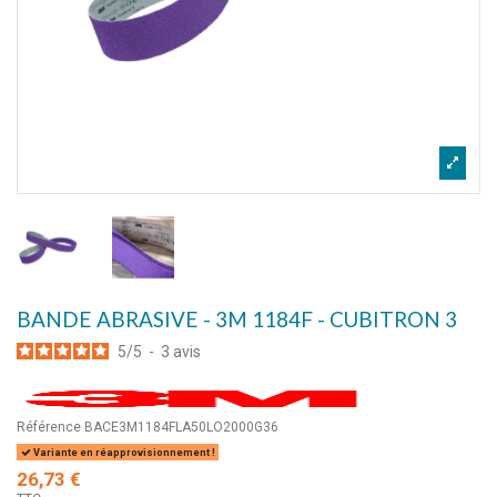
BANDE ABRASIVE - 3M 1184F - CUBITRON 3
5
/
5
-
3
avis
Référence
BACE3M1184FLA50LO2000G36
Variante en réapprovisionnement !
26,73 €