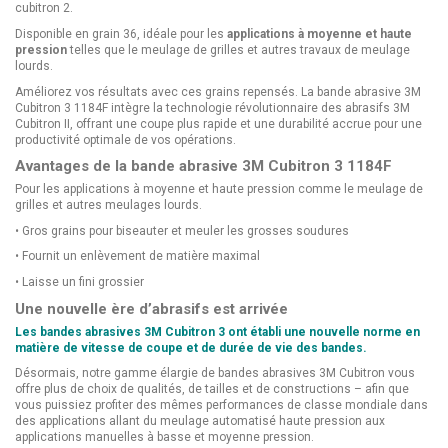
cubitron 2.
Disponible en grain 36, idéale pour les
applications à moyenne et haute
pression
telles que le meulage de grilles et autres travaux de meulage
lourds.
Améliorez vos résultats avec ces grains repensés. La bande abrasive 3M
Cubitron 3 1184F intègre la technologie révolutionnaire des abrasifs 3M
Cubitron II, offrant une coupe plus rapide et une durabilité accrue pour une
productivité optimale de vos opérations.
Avantages de la bande abrasive 3M Cubitron 3 1184F
Pour les applications à moyenne et haute pression comme le meulage de
grilles et autres meulages lourds.
• Gros grains pour biseauter et meuler les grosses soudures
• Fournit un enlèvement de matière maximal
• Laisse un fini grossier
Une nouvelle ère d’abrasifs est arrivée
Les bandes abrasives 3M Cubitron 3 ont établi une nouvelle norme en
matière de vitesse de coupe et de durée de vie des bandes.
Désormais, notre gamme élargie de bandes abrasives 3M Cubitron vous
offre plus de choix de qualités, de tailles et de constructions – afin que
vous puissiez profiter des mêmes performances de classe mondiale dans
des applications allant du meulage automatisé haute pression aux
applications manuelles à basse et moyenne pression.