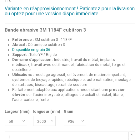
TTC
Variante en réapprovisionnement ! Patientez pour la livraison
ou optez pour une version dispo immédiate.
Bande abrasive 3M 1184F cubitron 3
Référence :
3M cubitron 3 - 1184F
Abrasif :
Céramique cubitron 3
Disponible en grain 36
Support :
Toile YF / Rigide
Domaine d'application :
Industrie, travail du métal, implants
médicaux, travail avec outil manuel, fabrication du métal, forge et
coutellerie
Utilisations :
meulage agressif, enlèvement de matière important,
systèmes de broyage rapides, robotique et automatisation, meulage
de surfaces, biseautage, retrait de soudure
Parfaitement adaptée aux applications nécessitant une
pression
élevée
sur l'acier inoxydable, alliages de cobalt et nickel, titane,
l'acier carbone, fonte
Largeur (mm)
longueur (mm)
Grain