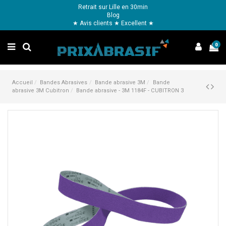
Retrait sur Lille en 30min
Blog
★ Avis clients ★ Excellent ★
0
Accueil
Bandes Abrasives
Bande abrasive 3M
Bande
abrasive 3M Cubitron
Bande abrasive - 3M 1184F - CUBITRON 3