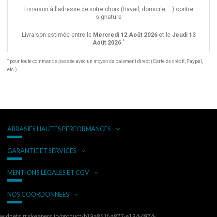
Livraison à l'adresse de votre choix (travail, domicile, ...) contre
signature
Livraison estimée entre le
Mercredi 12 Août 2026
et le
Jeudi 13
*
Août 2026
*
pour toute commande passée avec un moyen de paiement direct (Carte de crédit, Paypal,
etc.)
ABRASIFS HAUTES PERFORMANCES
GARANTIE ET SERVICES
MENTIONS LÉGALES ET CGV
NOS COORDONNÉES
widgets.rr.skeepers.io/product/b19a861f-a877-e134-4974-