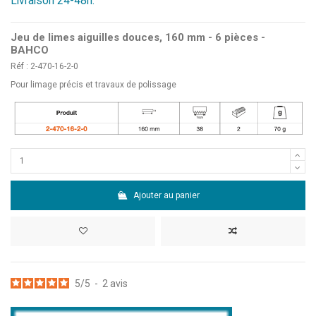
Livraison 24-48h.
Jeu de limes aiguilles douces, 160 mm - 6 pièces -
BAHCO
Réf : 2-470-16-2-0
Pour limage précis et travaux de polissage
Ajouter au panier
5
/
5
-
2
avis