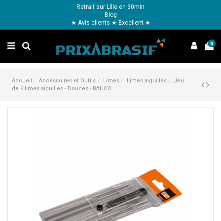
Retrait sur Lille en 30min
Blog
★ Avis clients ★ Excellent ★
0
Accueil
Accessoires et Outils
Limes
Limes aiguilles
Jeu
de 6 limes aiguilles - Douces - BAHCO