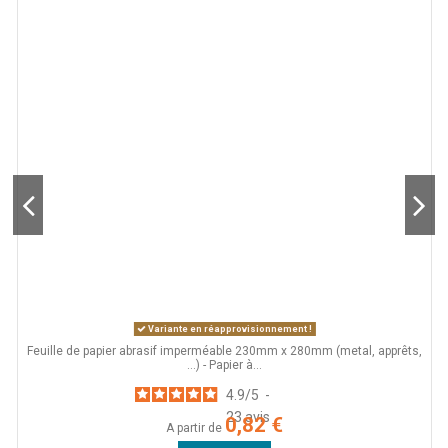
Variante en réapprovisionnement !
Feuille de papier abrasif imperméable 230mm x 280mm (metal, apprêts,
...) - Papier à...
4.9
/
5
-
23
avis
0,82 €
A partir de