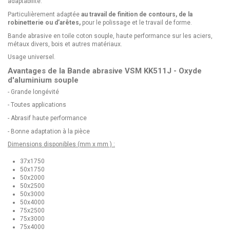
adaptabilité.
Particulièrement adaptée
au travail de finition de contours, de la
robinetterie ou d’arêtes,
pour le polissage et le travail de forme.
Bande abrasive en toile coton souple, haute performance sur les aciers,
métaux divers, bois et autres matériaux.
Usage universel.
Avantages de la Bande abrasive VSM KK511J - Oxyde
d'aluminium souple
- Grande longévité
- Toutes applications
- Abrasif haute performance
- Bonne adaptation à la pièce
Dimensions disponibles (mm x mm ) :
37x1750
50x1750
50x2000
50x2500
50x3000
50x4000
75x2500
75x3000
75x4000