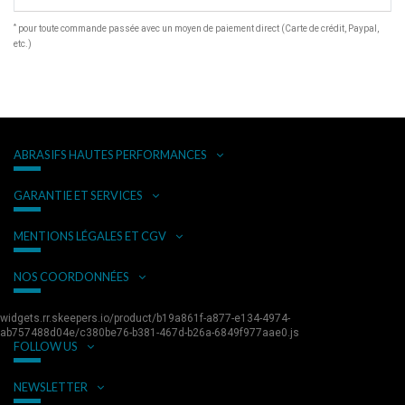
*
pour toute commande passée avec un moyen de paiement direct (Carte de crédit, Paypal,
etc.)
ABRASIFS HAUTES PERFORMANCES
GARANTIE ET SERVICES
MENTIONS LÉGALES ET CGV
NOS COORDONNÉES
widgets.rr.skeepers.io/product/b19a861f-a877-e134-4974-
ab757488d04e/c380be76-b381-467d-b26a-6849f977aae0.js
FOLLOW US
NEWSLETTER