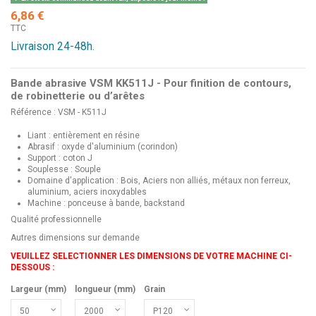
6,86 €
TTC
Livraison 24-48h.
Bande abrasive VSM KK511J - Pour finition de contours,
de robinetterie ou d’arêtes
Référence : VSM - K511J
Liant : entièrement en résine
Abrasif : oxyde d'aluminium (corindon)
Support : coton J
Souplesse : Souple
Domaine d'application : Bois, Aciers non alliés, métaux non ferreux,
aluminium, aciers inoxydables
Machine : ponceuse à bande, backstand
Qualité professionnelle
Autres dimensions sur demande
VEUILLEZ SELECTIONNER LES DIMENSIONS DE VOTRE MACHINE CI-
DESSOUS :
Largeur (mm)
longueur (mm)
Grain