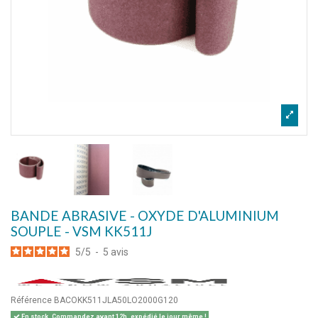
BANDE ABRASIVE - OXYDE D'ALUMINIUM
SOUPLE - VSM KK511J
5
/
5
-
5
avis
Référence
BACOKK511JLA50LO2000G120
En stock. Commandez avant 12h, expédié le jour même !