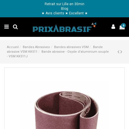
Retrait sur Lille en 30min
Blog
★ Avis clients ★ Excellent ★
0
Accueil
Bandes Abrasives
Bandes abrasives VSM
Bande
abrasive VSM KK511
Bande abrasive - Oxyde d'aluminium souple
- VSM KK511J