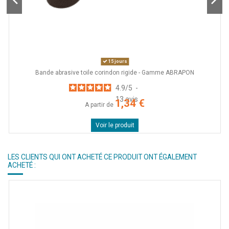
15 jours
Bande abrasive toile corindon rigide - Gamme ABRAPON
4.9
/
5
-
13
avis
1,34 €
A partir de
Voir le produit
LES CLIENTS QUI ONT ACHETÉ CE PRODUIT ONT ÉGALEMENT
ACHETÉ :