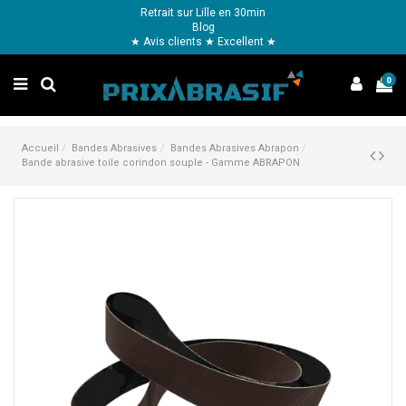
Retrait sur Lille en 30min
Blog
★ Avis clients ★ Excellent ★
0
Accueil
Bandes Abrasives
Bandes Abrasives Abrapon
Bande abrasive toile corindon souple - Gamme ABRAPON