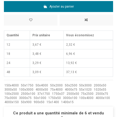
Ajouter au panier
Quantité
Prix unitaire
Vous économisez
12
3,67 €
2,32 €
18
3,48 €
6,96 €
24
3,29 €
13,92 €
48
3,09 €
37,13 €
150x4000
50x1750
50x4000
50x2000
50x2500
50x3000
2000x50
3000x50
100x3000
4000x50
75x4000
4000x75
55x1020
1020x55
100x2500
2500x100
37x1750
1750x37
2500x50
75x2500
2500x75
75x3000
3000x75
50x1000
1750x50
3000x100
100x4000
4000x100
4000x150
50x900
900x50
15x1400
1400x15
Ce produit a une quantité minimale de 6 et vendu