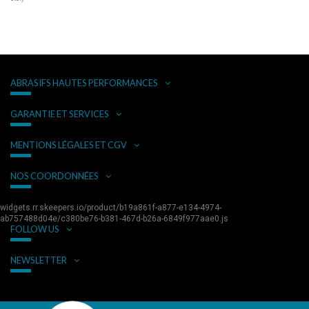
ABRASIFS HAUTES PERFORMANCES
GARANTIE ET SERVICES
MENTIONS LÉGALES ET CGV
NOS COORDONNÉES
widgets.rr.skeepers.io/product/b19a861f-a877-e134-4974-
ab757488d04e/c380be76-b381-467d-b26a-6849f977aae0.js
FOLLOW US
NEWSLETTER