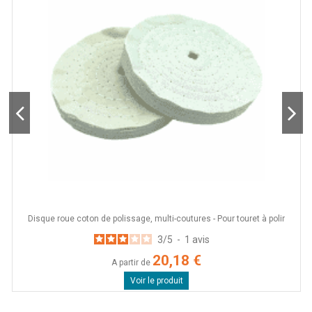
Disque roue coton de polissage, multi-coutures - Pour touret à polir
s
3
/
5
-
1
avis
20,18 €
A partir de
Voir le produit