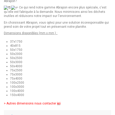
Abrapon !
Ce qui rend notre gamme Abrapon encore plus spéciale, c'est
qu'elle est fabriquée à la demande. Nous minimisons ainsi les déchets
inutiles et réduisons notre impact sur l'environnement.
En choisissant Abrapon, vous optez pour une solution écoresponsable qui
prend soin de votre projet tout en préservant notre planète.
Dimensions disponibles (mm x mm ) :
37x1750
40x815
50x1750
50x2000
50x2500
50x3000
50x4000
75x2500
75x3000
75x4000
100x2500
100x3000
100x4000
150x4000
> Autres dimensions nous contacter
ici