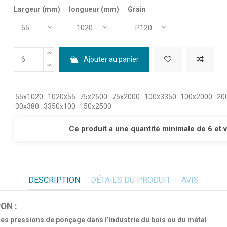
Largeur (mm)
longueur (mm)
Grain
Ajouter au panier
55x1020
1020x55
75x2500
75x2000
100x3350
100x2000
20
30x380
3350x100
150x2500
Ce produit a une quantité minimale de 6 et 
DESCRIPTION
DÉTAILS DU PRODUIT
AVIS
PON :
tes pressions de ponçage dans l’industrie du bois ou du métal
.