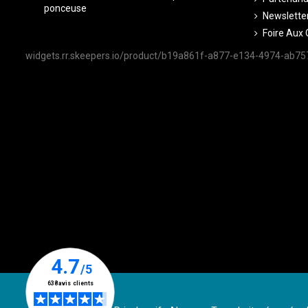
ponceuse
Newsletter
Foire Aux 
widgets.rr.skeepers.io/product/b19a861f-a877-e134-4974-ab