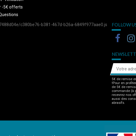
 -5€ offerts
Questions
FOLLOW U
757488d04e/c380be76-b381-467d-b26a-6849f977aae0.js
NEWSLETT
5€ de remise en
!Pour en profite
de 5€ de remise
commande (à pa
recevrez nos of
aussi des consei
abrasifs.