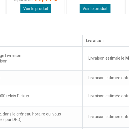
Utile
(0)
Signaler
Voir le produit
Voir le produit
5
/
5
Avis vérifié
conforme à ma demande. efficace
Livraison
Avis du
17/02/2024
, suite à une expérience du
25/01/2024
par
A.A.
Utile
(0)
Signaler
ge Livraison :
Livraison estimée le
M
aison
)
Livraison estimée entr
00 relais Pickup.
Livraison estimée entr
x, dans le créneau horaire qui vous
Livraison estimée entr
sés par DPD).