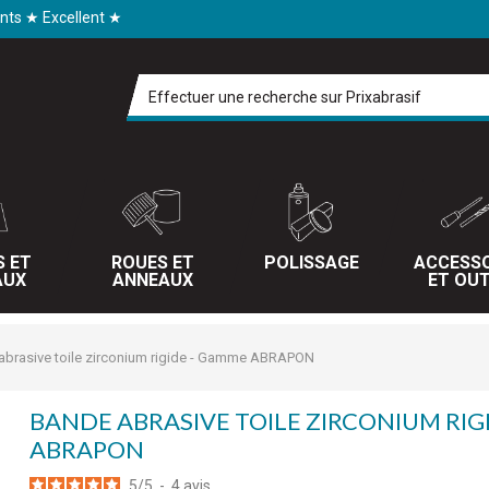
ents ★ Excellent ★
S ET
ROUES ET
POLISSAGE
ACCESSO
AUX
ANNEAUX
ET OUT
abrasive toile zirconium rigide - Gamme ABRAPON
BANDE ABRASIVE TOILE ZIRCONIUM RIG
ABRAPON
5
/
5
-
4
avis