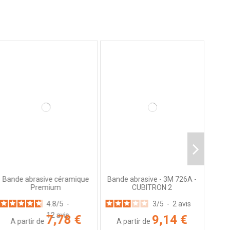
Bande abrasive céramique
Bande abrasive - 3M 726A -
Premium
CUBITRON 2
4.8
/
5
-
3
/
5
-
2
avis
12
avis
7,78 €
9,14 €
A partir de
A partir de