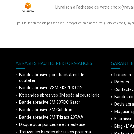
Livraison à l'adresse de votre choix (travail
*
pour toute commande passée avec un moyen de paiement direct (Carte de crédit, Paypal
ABRASIFS HAUTES PERFORMANCES
GARANTIE 
Bande abrasive pour backstand de
Livraison
coutelier
Retours
Bande abrasive VSM XK870X C12
Contactez
Kit bandes abrasives 3M spécial coutellerie
Bande abr
Bande abrasive 3M 337DC Gator
Devis abra
Bande abrasive 3M Cubitron
Magasin sp
Bande abrasive 3M Trizact 237AA
Fournisseu
Disque pour ponceuse et meuleuse
Blog - L' A
Trouver les bandes abrasives pour ma
Partenariat