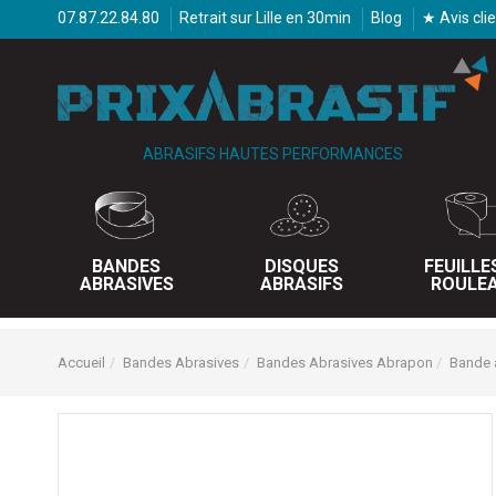
07.87.22.84.80
Retrait sur Lille en 30min
Blog
★ Avis cli
ABRASIFS HAUTES PERFORMANCES
BANDES
DISQUES
FEUILLE
ABRASIVES
ABRASIFS
ROULE
Accueil
Bandes Abrasives
Bandes Abrasives Abrapon
Bande 