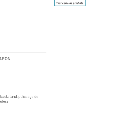
RAPON
 backstand, polissage de
erless