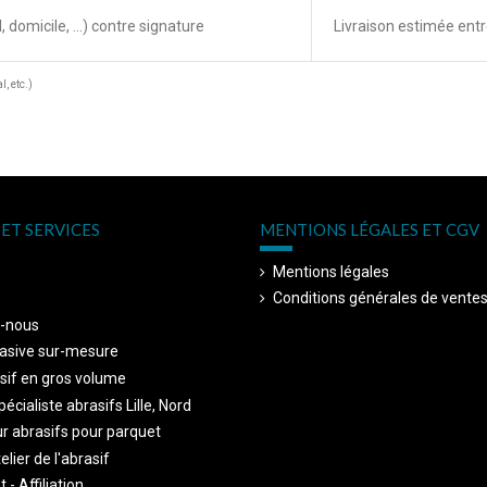
, domicile, ...) contre signature
Livraison estimée entr
, etc.)
ET SERVICES
MENTIONS LÉGALES ET CGV
Mentions légales
Conditions générales de vente
-nous
asive sur-mesure
sif en gros volume
écialiste abrasifs Lille, Nord
r abrasifs pour parquet
telier de l'abrasif
 - Affiliation