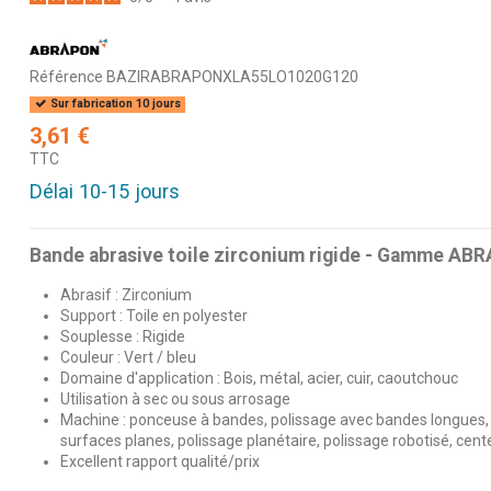
Référence
BAZIRABRAPONXLA55LO1020G120
Sur fabrication 10 jours
3,61 €
TTC
Délai 10-15 jours
Bande abrasive toile zirconium rigide - Gamme AB
Abrasif : Zirconium
Support : Toile en polyester
Souplesse : Rigide
Couleur : Vert / bleu
Domaine d'application : Bois, métal, acier, cuir, caoutchouc
Utilisation à sec ou sous arrosage
Machine : ponceuse à bandes, polissage avec bandes longues,
surfaces planes, polissage planétaire, polissage robotisé, cent
Excellent rapport qualité/prix