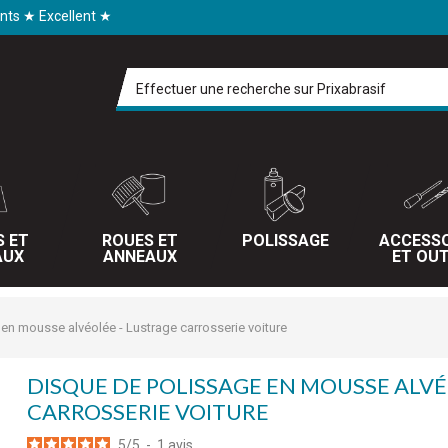
ents ★ Excellent ★
S ET
ROUES ET
POLISSAGE
ACCESSO
AUX
ANNEAUX
ET OUT
en mousse alvéolée - Lustrage carrosserie voiture
DISQUE DE POLISSAGE EN MOUSSE ALVÉ
CARROSSERIE VOITURE
5
/
5
-
1
avis