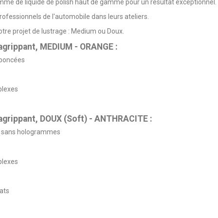
gamme de
liquide de polish
haut de gamme pour un résultat exceptionnel.
professionnels de l'automobile dans leurs ateliers.
tre projet de lustrage : Medium ou Doux.
-agrippant, MEDIUM - ORANGE :
 poncées
plexes
-agrippant, DOUX (Soft) - ANTHRACITE :
ant sans hologrammes
plexes
ats
5
/
5