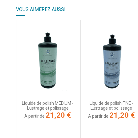
VOUS AIMEREZ AUSSI
Basé sur
1
avis soumis à un
contrôle
Voir tous les avis sur ce site
5
étoiles
1
4
étoiles
0
3
étoiles
0
2
étoiles
0
1
étoile
0
Trier les avis
Liquide de polish MEDIUM -
Liquide de polish FINE -
Lustrage et polissage
Lustrage et polissage
21,20 €
21,20 €
A partir de
A partir de