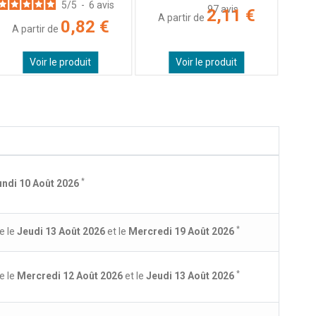
5
/
5
-
6
avis
97
avis
2,11 €
A partir de
0,82 €
A partir de
Voir le produit
Voir le produit
*
undi 10 Août 2026
*
e le
Jeudi 13 Août 2026
et le
Mercredi 19 Août 2026
*
e le
Mercredi 12 Août 2026
et le
Jeudi 13 Août 2026