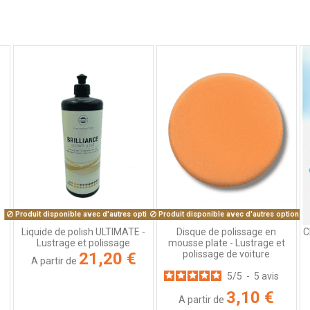
Avis vérifié
Très bien, conforme à ma commande, livraison rapide
Avis du
11/03/2024
, suite à une expérience du
27/02/2024
par
A.A.
Utile
(0)
Signaler
Produit disponible avec d'autres options
Produit disponible avec d'autres options
C
Liquide de polish ULTIMATE -
Disque de polissage en
Lustrage et polissage
mousse plate - Lustrage et
polissage de voiture
21,20 €
A partir de
5
/
5
-
5
avis
3,10 €
A partir de