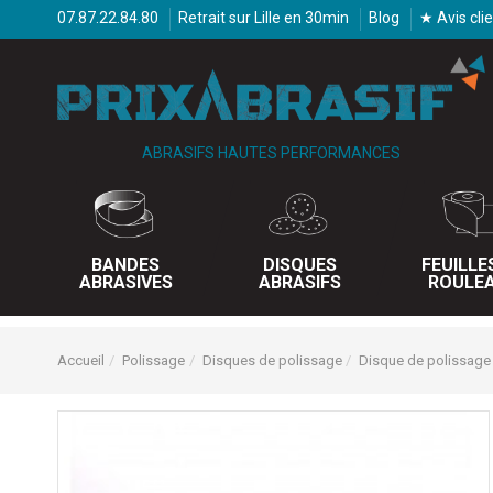
07.87.22.84.80
Retrait sur Lille en 30min
Blog
★ Avis cli
ABRASIFS HAUTES PERFORMANCES
BANDES
DISQUES
FEUILLE
ABRASIVES
ABRASIFS
ROULE
Accueil
Polissage
Disques de polissage
Disque de polissage 