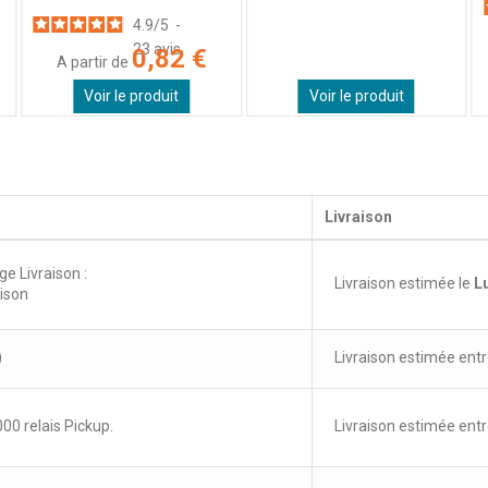
4.9
/
5
-
23
avis
0,82 €
A partir de
Voir le produit
Voir le produit
Livraison
ge Livraison :
Livraison estimée le
L
aison
)
Livraison estimée entr
00 relais Pickup.
Livraison estimée entr