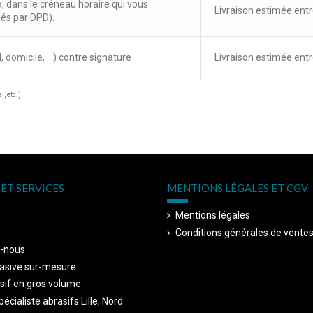
x, dans le créneau horaire qui vous
Livraison estimée entr
sés par DPD).
, domicile, ...) contre signature
Livraison estimée entr
, etc.)
ET SERVICES
MENTIONS LÉGALES ET CGV
Mentions légales
Conditions générales de vente
-nous
asive sur-mesure
sif en gros volume
écialiste abrasifs Lille, Nord