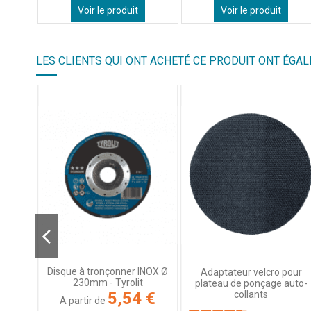
Voir le produit
Voir le produit
LES CLIENTS QUI ONT ACHETÉ CE PRODUIT ONT ÉGAL
Disque à tronçonner INOX Ø
onium
Adaptateur velcro pour
230mm - Tyrolit
ive -
plateau de ponçage auto-
ciers
collants
5,54 €
A partir de