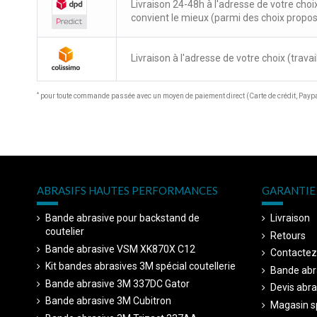
Livraison 24-48h à l'adresse de votre choi
convient le mieux (parmi des choix propo
Livraison à l'adresse de votre choix (travail
*
pour toute commande passée avec un moyen de paiement direct (Carte de crédit, Paypal
ABRASIFS HAUTES PERFORMANCES
GARANTIE 
Bande abrasive pour backstand de
Livraison
coutelier
Retours
Bande abrasive VSM XK870X C12
Contactez
Kit bandes abrasives 3M spécial coutellerie
Bande abr
Bande abrasive 3M 337DC Gator
Devis abra
Bande abrasive 3M Cubitron
Magasin sp