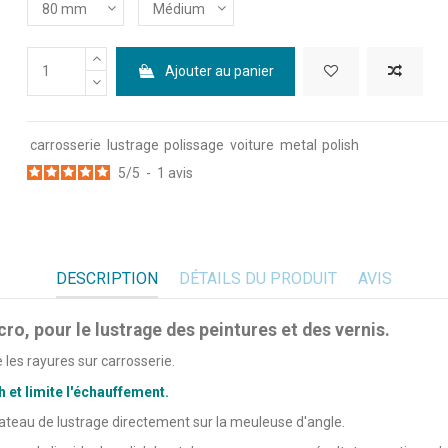
Ajouter au panier
carrosserie
lustrage
polissage
voiture
metal
polish
5
/
5
-
1
avis
DESCRIPTION
DÉTAILS DU PRODUIT
AVIS
ro, pour le lustrage des peintures et des vernis.
 les rayures sur carrosserie.
h et limite l'échauffement.
lateau de lustrage directement sur la meuleuse d'angle.