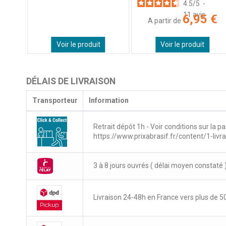
7
avis
4.5
/
5
-
11
avis
 €
6,95 €
A partir de
Voir le produit
Voir le produit
DÉLAIS DE LIVRAISON
Transporteur
Information
Retrait dépôt 1h - Voir conditions sur la pa
https://www.prixabrasif.fr/content/1-livr
3 à 8 jours ouvrés ( délai moyen constaté 
Livraison 24-48h en France vers plus de 50