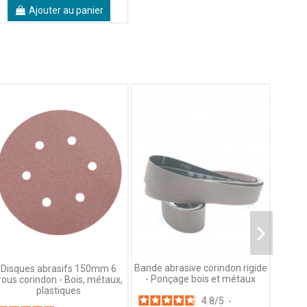
Ajouter au panier
Bande abrasive corindon rigide
Disques abrasifs 150mm 6
- Ponçage bois et métaux
rous corindon - Bois, métaux,
plastiques
4.8
/
5
-