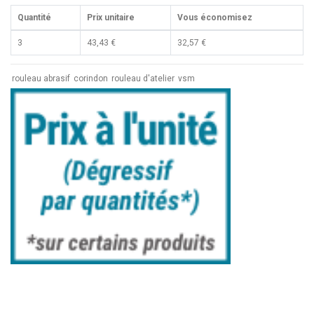
Quantité
Prix unitaire
Vous économisez
3
43,43 €
32,57 €
rouleau abrasif
corindon
rouleau d'atelier
vsm