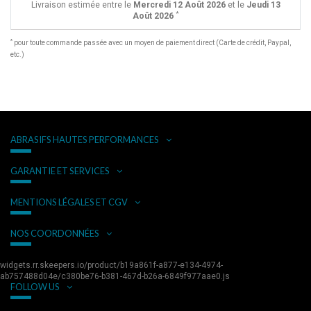
Livraison estimée entre le
Mercredi 12 Août 2026
et le
Jeudi 13
*
Août 2026
*
pour toute commande passée avec un moyen de paiement direct (Carte de crédit, Paypal,
etc.)
ABRASIFS HAUTES PERFORMANCES
GARANTIE ET SERVICES
MENTIONS LÉGALES ET CGV
NOS COORDONNÉES
widgets.rr.skeepers.io/product/b19a861f-a877-e134-4974-
ab757488d04e/c380be76-b381-467d-b26a-6849f977aae0.js
FOLLOW US