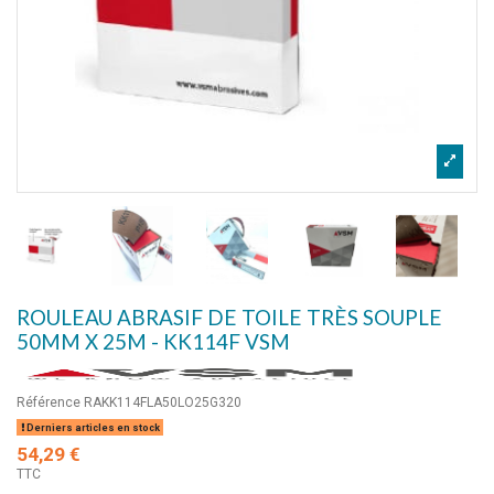
ROULEAU ABRASIF DE TOILE TRÈS SOUPLE
50MM X 25M - KK114F VSM
Référence
RAKK114FLA50LO25G320
Derniers articles en stock
54,29 €
TTC