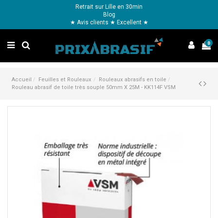
Retrait sur Lille en 30min
Blog
★ Avis clients ★ Excellent ★
0
Accueil
Feuilles et Rouleaux
Rouleaux abrasifs en toile
Rouleau abrasif de toile très souple 50mm X 25M - KK114F VSM