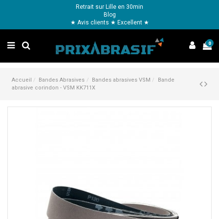
Retrait sur Lille en 30min
Blog
★ Avis clients ★ Excellent ★
0
Accueil
Bandes Abrasives
Bandes abrasives VSM
Bande
abrasive corindon - VSM KK711X