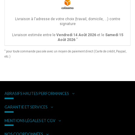
Livraison à l'adresse de votre choix (travail, domicile, ...) contre
signature
Livraison estimée entre le
Vendredi 14 Août 2026
et le
Samedi 15
*
Août 2026
*
pour toute commande passée avec un moyen de paiement direct (Carte de crédit, Paypal,
etc.)
ABRASIFS HAUTES PERFORMANCES
GARANTIE ET SERVICES
MENTIONS LÉGALES ET CGV
NOS COORDONNÉES