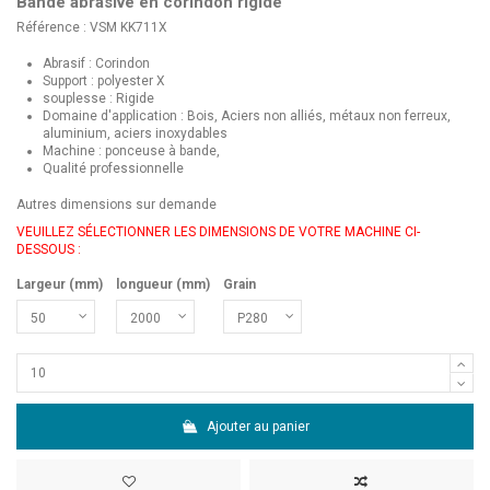
Bande abrasive en corindon rigide
Référence : VSM KK711X
Abrasif : Corindon
Support : polyester X
souplesse : Rigide
Domaine d'application : Bois, Aciers non alliés, métaux non ferreux,
aluminium, aciers inoxydables
Machine : ponceuse à bande,
Qualité professionnelle
Autres dimensions sur demande
VEUILLEZ SÉLECTIONNER LES DIMENSIONS DE VOTRE MACHINE CI-
DESSOUS :
Largeur (mm)
longueur (mm)
Grain
Ajouter au panier