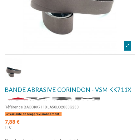
BANDE ABRASIVE CORINDON - VSM KK711X
Référence
BACOKK711XLA50LO2000G280
Variante en réapprovisionnement !
7,88 €
TTC