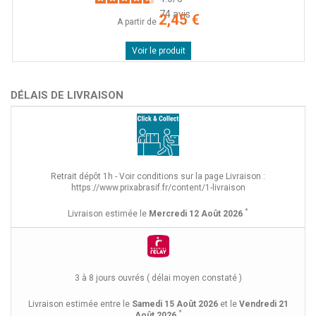
74
avis
2,45 €
A partir de
Voir le produit
DÉLAIS DE LIVRAISON
Retrait dépôt 1h - Voir conditions sur la page Livraison :
https://www.prixabrasif.fr/content/1-livraison
*
Livraison estimée le
Mercredi 12 Août 2026
3 à 8 jours ouvrés ( délai moyen constaté )
Livraison estimée entre le
Samedi 15 Août 2026
et le
Vendredi 21
*
Août 2026