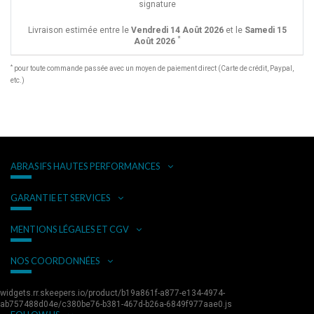
signature
Livraison estimée entre le
Vendredi 14 Août 2026
et le
Samedi 15
*
Août 2026
*
pour toute commande passée avec un moyen de paiement direct (Carte de crédit, Paypal,
etc.)
ABRASIFS HAUTES PERFORMANCES
GARANTIE ET SERVICES
MENTIONS LÉGALES ET CGV
NOS COORDONNÉES
widgets.rr.skeepers.io/product/b19a861f-a877-e134-4974-
ab757488d04e/c380be76-b381-467d-b26a-6849f977aae0.js