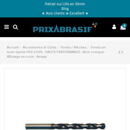
Retrait sur Lille en 30min
Blog
★ Avis clients ★ Excellent ★
0
Accueil
Accessoires et Outils
Forets / Mèches
Forets en
acier rapide HSS-CO5% - HAUTE PERFORMANCE - Ame conique-
Affutage en croix - Amaya