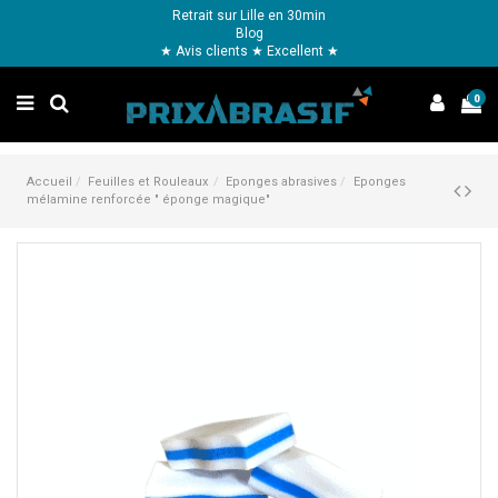
Retrait sur Lille en 30min
Blog
★ Avis clients ★ Excellent ★
0
Accueil
Feuilles et Rouleaux
Eponges abrasives
Eponges
mélamine renforcée " éponge magique"