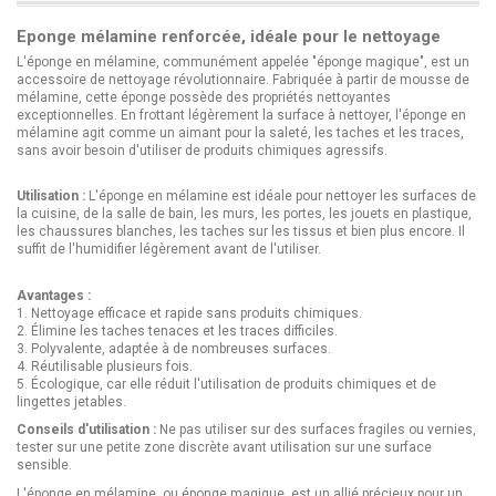
Eponge mélamine renforcée, idéale pour le nettoyage
L'éponge en mélamine, communément appelée "éponge magique", est un
accessoire de nettoyage révolutionnaire. Fabriquée à partir de mousse de
mélamine, cette éponge possède des propriétés nettoyantes
exceptionnelles. En frottant légèrement la surface à nettoyer, l'éponge en
mélamine agit comme un aimant pour la saleté, les taches et les traces,
sans avoir besoin d'utiliser de produits chimiques agressifs.
Utilisation :
L'éponge en mélamine est idéale pour nettoyer les surfaces de
la cuisine, de la salle de bain, les murs, les portes, les jouets en plastique,
les chaussures blanches, les taches sur les tissus et bien plus encore. Il
suffit de l'humidifier légèrement avant de l'utiliser.
Avantages :
1. Nettoyage efficace et rapide sans produits chimiques.
2. Élimine les taches tenaces et les traces difficiles.
3. Polyvalente, adaptée à de nombreuses surfaces.
4. Réutilisable plusieurs fois.
5. Écologique, car elle réduit l'utilisation de produits chimiques et de
lingettes jetables.
Conseils d'utilisation :
Ne pas utiliser sur des surfaces fragiles ou vernies,
tester sur une petite zone discrète avant utilisation sur une surface
sensible.
L'éponge en mélamine, ou éponge magique, est un allié précieux pour un