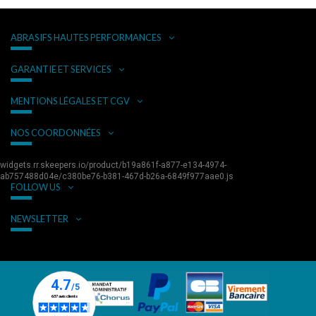
ABRASIFS HAUTES PERFORMANCES
GARANTIE ET SERVICES
MENTIONS LÉGALES ET CGV
NOS COORDONNÉES
widgets.rr.skeepers.io/product/b19a861f-a877-e134-4974-
ab757488d04e/c380be76-b381-467d-b26a-6849f977aae0.js
FOLLOW US
NEWSLETTER