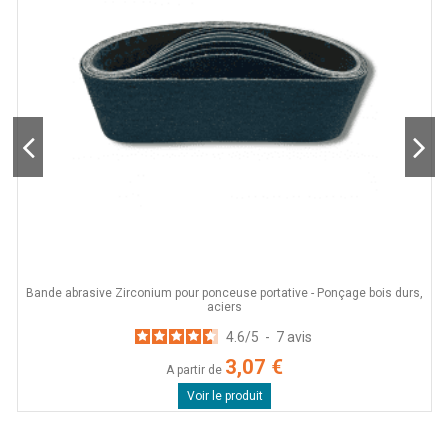
Bande abrasive Zirconium pour ponceuse portative - Ponçage bois durs,
aciers
4.6
/
5
-
7
avis
3,07 €
A partir de
Voir le produit