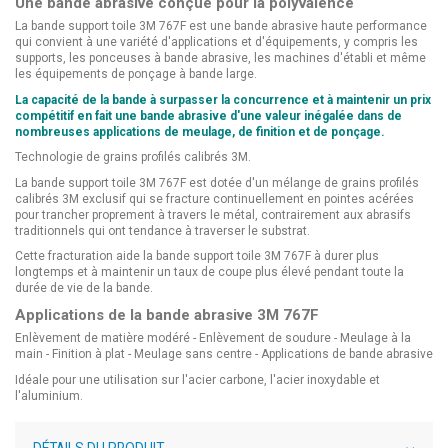
Une bande abrasive conçue pour la polyvalence
La bande support toile 3M 767F est une bande abrasive haute performance
qui convient à une variété d'applications et d'équipements, y compris les
supports, les ponceuses à bande abrasive, les machines d'établi et même
les équipements de ponçage à bande large.
La capacité de la bande à surpasser la concurrence et à maintenir un prix
compétitif en fait une bande abrasive d'une valeur inégalée dans de
nombreuses applications de meulage, de finition et de ponçage.
Technologie de grains profilés calibrés 3M.
La bande support toile 3M 767F est dotée d'un mélange de grains profilés
calibrés 3M exclusif qui se fracture continuellement en pointes acérées
pour trancher proprement à travers le métal, contrairement aux abrasifs
traditionnels qui ont tendance à traverser le substrat.
Cette fracturation aide la bande support toile 3M 767F à durer plus
longtemps et à maintenir un taux de coupe plus élevé pendant toute la
durée de vie de la bande.
Applications de la bande abrasive 3M 767F
Enlèvement de matière modéré - Enlèvement de soudure - Meulage à la
main - Finition à plat - Meulage sans centre - Applications de bande abrasive
Idéale pour une utilisation sur l'acier carbone, l'acier inoxydable et
l'aluminium.
DÉTAILS DU PRODUIT