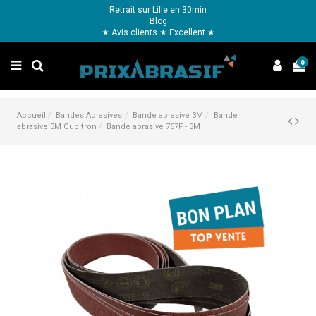
Retrait sur Lille en 30min
Blog
★ Avis clients ★ Excellent ★
0
Accueil
Bandes Abrasives
Bande abrasive 3M
Bande
abrasive 3M Cubitron
Bande abrasive 767F - 3M