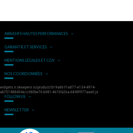
ABRASIFS HAUTES PERFORMANCES
GARANTIE ET SERVICES
MENTIONS LÉGALES ET CGV
NOS COORDONNÉES
widgets.rr.skeepers.io/product/b19a861f-a877-e134-4974-
ab757488d04e/c380be76-b381-467d-b26a-6849f977aae0.js
FOLLOW US
NEWSLETTER