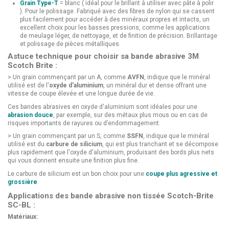
Grain Type-T
= blanc ( idéal pour le brillant à utiliser avec pâte à polir
). Pour le polissage. Fabriqué avec des fibres de nylon qui se cassent
plus facilement pour accéder à des minéraux propres et intacts, un
excellent choix pour les basses pressions, comme les applications
de meulage léger, de nettoyage, et de finition de précision. Brillantage
et polissage de pièces métalliques.
Astuce technique pour choisir sa bande abrasive 3M
Scotch Brite :
> Un grain commençant par un A, comme
AVFN
, indique que le minéral
utilisé est de l'
oxyde d'aluminium
, un minéral dur et dense offrant une
vitesse de coupe élevée et une longue durée de vie.
Ces bandes abrasives en oxyde d'aluminium sont idéales pour une
abrasion douce
, par exemple, sur des métaux plus mous ou en cas de
risques importants de rayures ou d’endommagement.
> Un grain commençant par un S, comme
SSFN
, indique que le minéral
utilisé est du
carbure de silicium
, qui est plus tranchant et se décompose
plus rapidement que l'oxyde d'aluminium, produisant des bords plus nets
qui vous donnent ensuite une finition plus fine.
Le carbure de silicium est un bon choix pour une
coupe plus agressive et
grossière
.
Applications des bande abrasive non tissée Scotch-Brite
SC-BL :
Matériaux: