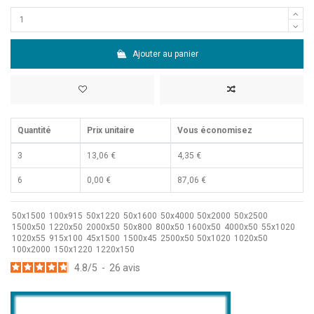
Ajouter au panier
Quantité
Prix unitaire
Vous économisez
3
13,06 €
4,35 €
6
0,00 €
87,06 €
50x1500
100x915
50x1220
50x1600
50x4000
50x2000
50x2500
1500x50
1220x50
2000x50
50x800
800x50
1600x50
4000x50
55x1020
1020x55
915x100
45x1500
1500x45
2500x50
50x1020
1020x50
100x2000
150x1220
1220x150
4.8
/
5
-
26
avis