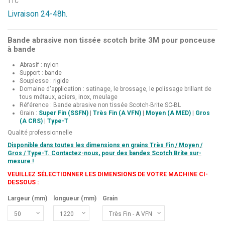
TTC
Livraison 24-48h.
Bande abrasive non tissée scotch brite 3M pour ponceuse
à bande
Abrasif : nylon
Support : bande
Souplesse : rigide
Domaine d'application : satinage, le brossage, le polissage brillant de
tous métaux, aciers, inox, meulage
Référence : Bande abrasive non tissée Scotch-Brite SC-BL
Grain :
Super Fin (SSFN)
|
Très Fin (A VFN)
|
Moyen (A MED)
|
Gros
(A CRS)
|
Type-T
Qualité professionnelle
Disponible dans toutes les dimensions en grains Très Fin / Moyen /
Gros / Type-T.
Contactez-nous, pour des bandes Scotch Brite sur-
mesure !
VEUILLEZ SÉLECTIONNER LES DIMENSIONS DE VOTRE MACHINE CI-
DESSOUS :
Largeur (mm)
longueur (mm)
Grain