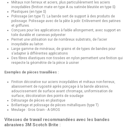
Métaux non ferreux et aciers, plus particulièrement les aciers
inoxydables (finition mate en type A ou satinée bleutée en type S)
Plastiques (en type S)
Polissage (en type T). La bande sert de support à des produits de
polissage. Polissage avec de la pâte à polir. Enlèvement des patines
et griffures.
Conçues pour les applications à faible allongement, avec support en
toile durable et canevas polyester
Permet une utilisation sur de nombreux substrats, de l’acier
inoxydable au laiton
Large gamme de minéraux, de grains et de types de bandes pour
s’adapter à différentes applications
Des fibres élastiques non tissées en nylon permettent une finition qui
respecte la géométrie de la pièce à usiner
Exemples de pièces travaillées :
Finition décorative sur aciers inoxydables et métaux non-ferreux,
abaissement de rugosité après ponçage à la bande abrasive,
adoucissement de surface avant chromage, uniformisation de
surface, décoloration des points de soudage
Détourage de pièces en plastique
Brillantage et polissage de pièces métalliques (type T)
Meulage : Gros Grain - A GROS
Vitesses de travail recommandées avec les bandes
abrasives 3M Scotch Brite :