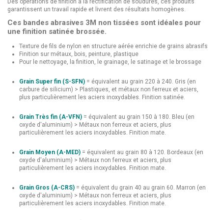
Des opérations de finition à la rectification de soudures, ces produits
garantissent un travail rapide et livrent des résultats homogènes.
Ces bandes abrasives 3M non tissées sont idéales pour
une finition satinée brossée.
Texture de fils de nylon en structure aérée enrichie de grains abrasifs
Finition sur métaux, bois, peinture, plastique
Pour le nettoyage, la finition, le grainage, le satinage et le brossage
Grain Super fin (S-SFN)
= équivalent au grain 220 à 240. Gris (en
carbure de silicium) > Plastiques, et métaux non ferreux et aciers,
plus particulièrement les aciers inoxydables. Finition satinée.
Grain Très fin (A-VFN)
= équivalent au grain 150 à 180. Bleu (en
oxyde d'aluminium) > Métaux non ferreux et aciers, plus
particulièrement les aciers inoxydables. Finition mate.
Grain Moyen (A-MED)
= équivalent au grain 80 à 120. Bordeaux (en
oxyde d'aluminium) > Métaux non ferreux et aciers, plus
particulièrement les aciers inoxydables. Finition mate.
Grain Gros (A-CRS)
= équivalent du grain 40 au grain 60. Marron (en
oxyde d'aluminium) > Métaux non ferreux et aciers, plus
particulièrement les aciers inoxydables. Finition mate.