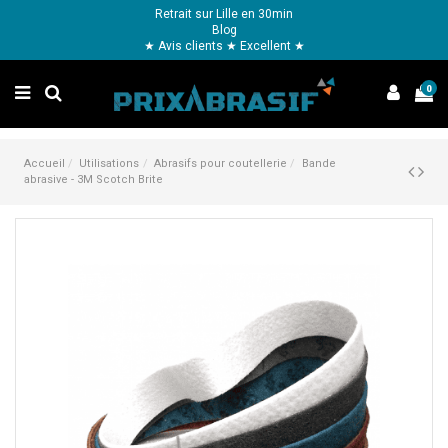
Retrait sur Lille en 30min
Blog
★ Avis clients ★ Excellent ★
0
Accueil
Utilisations
Abrasifs pour coutellerie
Bande
abrasive - 3M Scotch Brite