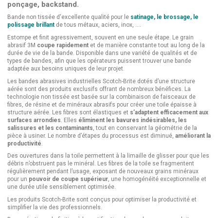
ponçage, backstand.
Bande non tissée d'excellente qualité pour le
satinage, le brossage, le
polissage brillant
de tous métaux, aciers, inox, ....
Estompe et finit agressivement, souvent en une seule étape. Le grain
abrasif 3M
coupe rapidement
et de manière constante tout au long de la
durée de vie de la bande. Disponible dans une variété de qualités et de
types de bandes, afin que les opérateurs puissent trouver une bande
adaptée aux besoins uniques de leur projet.
Les bandes abrasives industrielles Scotch-Brite dotés d’une structure
aérée sont des produits exclusifs offrant de nombreux bénéfices. La
technologie non tissée est basée sur la combinaison de faisceaux de
fibres, de résine et de minéraux abrasifs pour créer une toile épaisse à
structure aérée. Les fibres sont élastiques et
s’adaptent efficacement aux
surfaces arrondies
. Elles
éliminent les bavures indésirables, les
salissures et les contaminants
, tout en conservant la géométrie de la
pièce à usiner. Le nombre d’étapes du processus est diminué,
améliorant la
productivité
.
Des ouvertures dans la toile permettent à la limaille de glisser pour que les
débris n’obstruent pas le minéral. Les fibres de la toile se fragmentent
régulièrement pendant l’usage, exposant de nouveaux grains minéraux
pour un
pouvoir de coupe supérieur
, une homogénéité exceptionnelle et
une durée utile sensiblement optimisée.
Les produits Scotch-Brite sont conçus pour optimiser la productivité et
simplifier la vie des professionnels.