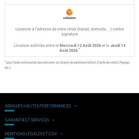
Livraison à l'adresse de votre choix (travail, domicile, ...) contre
signature
Livraison estimée entre le
Mercredi 12 Août 2026
et le
Jeudi 13
*
Août 2026
*
pour toute commande passée avec un moyen de paiement direct (Carte de crédit, Paypal,
etc.)
ABRASIFS HAUTES PERFORMANCES
GARANTIE ET SERVICES
MENTIONS LÉGALES ET CGV