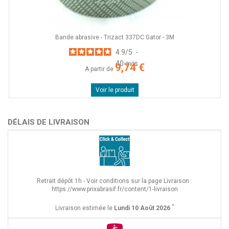
Bande abrasive - Trizact 337DC Gator - 3M
er
4.9
/
5
-
40
avis
9,74 €
A partir de
Voir le produit
DÉLAIS DE LIVRAISON
Retrait dépôt 1h - Voir conditions sur la page Livraison :
https://www.prixabrasif.fr/content/1-livraison
*
Livraison estimée le
Lundi 10 Août 2026