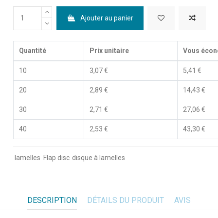
Ajouter au panier
Quantité
Prix unitaire
Vous écon
10
3,07 €
5,41 €
20
2,89 €
14,43 €
30
2,71 €
27,06 €
40
2,53 €
43,30 €
lamelles
Flap disc
disque à lamelles
DESCRIPTION
DÉTAILS DU PRODUIT
AVIS