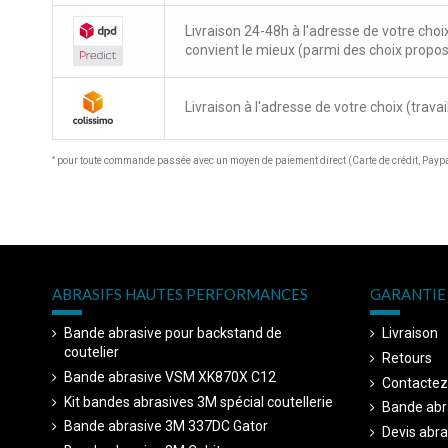
Livraison 24-48h à l'adresse de votre choi
convient le mieux (parmi des choix propo
Livraison à l'adresse de votre choix (travail
*
pour toute commande passée avec un moyen de paiement direct (Carte de crédit, Paypal
ABRASIFS HAUTES PERFORMANCES
GARANTIE 
Bande abrasive pour backstand de
Livraison
coutelier
Retours
Bande abrasive VSM XK870X C12
Contactez
Kit bandes abrasives 3M spécial coutellerie
Bande abr
Bande abrasive 3M 337DC Gator
Devis abra