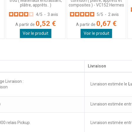
trou ( Matériaux encrassant,
corindon ( plâtre, apprêts et
plâtre, apprêts.. )
composites ) - VC152 Hermes
4
/
5
-
3
avis
5
/
5
-
2
avis
0,52 €
0,67 €
A partir de
A partir de
Voir le produit
Voir le produit
Livraison
ge Livraison :
Livraison estimée le
L
aison
)
Livraison estimée entr
00 relais Pickup.
Livraison estimée entr