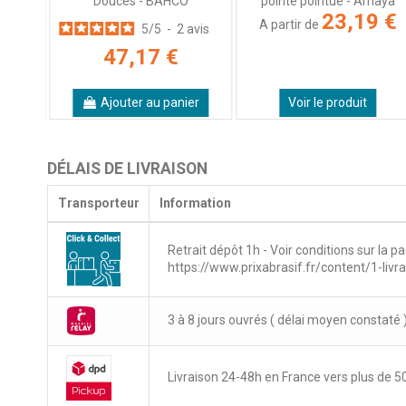
nceuse
Douces - BAHCO
pointe pointue - Amaya
23,19 €
A partir de
avis
5
/
5
-
2
avis
 €
47,17 €
Ajouter au panier
Voir le produit
DÉLAIS DE LIVRAISON
Transporteur
Information
Retrait dépôt 1h - Voir conditions sur la pa
https://www.prixabrasif.fr/content/1-livr
3 à 8 jours ouvrés ( délai moyen constaté 
Livraison 24-48h en France vers plus de 50