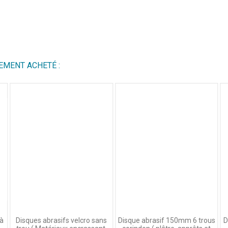
EMENT ACHETÉ :
 à
Disques abrasifs velcro sans
Disque abrasif 150mm 6 trous
D