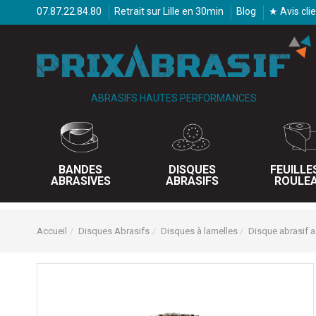
07.87.22.84.80
Retrait sur Lille en 30min
Blog
★ Avis cli
ABRASIFS HAUTES PERFORMANCES
BANDES
DISQUES
FEUILLE
ABRASIVES
ABRASIFS
ROULE
Accueil
Disques Abrasifs
Disques à lamelles
Disque abrasif a