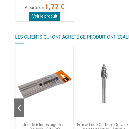
1,77 €
A partir de
Voir le produit
LES CLIENTS QUI ONT ACHETÉ CE PRODUIT ONT ÉGAL
8mm x
Jeu de 6 limes aiguilles -
Fraise Lime Carbure Ogivale