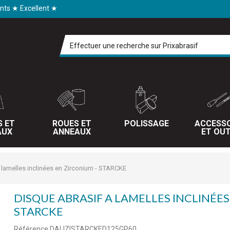
ents ★ Excellent ★
S ET
ROUES ET
POLISSAGE
ACCESSO
AUX
ANNEAUX
ET OUT
 lamelles inclinées en Zirconium - STARCKE
DISQUE ABRASIF A LAMELLES INCLINÉES
STARCKE
Référence
DALIZISTARCKED125GP60