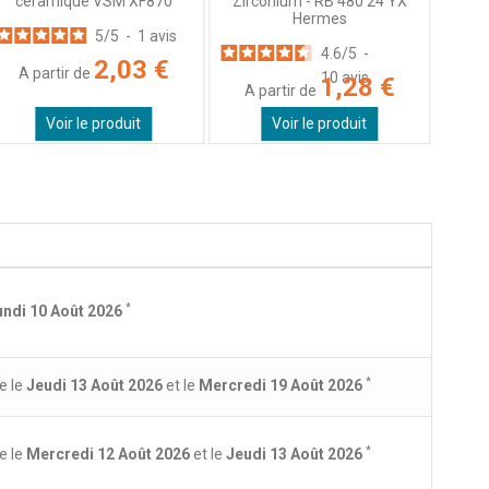
céramique VSM XF870
Zirconium - RB 480 24 YX
Hermes
5
/
5
-
1
avis
4.6
/
5
-
2,03 €
A partir de
10
avis
1,28 €
A partir de
Voir le produit
Voir le produit
*
undi 10 Août 2026
*
e le
Jeudi 13 Août 2026
et le
Mercredi 19 Août 2026
*
e le
Mercredi 12 Août 2026
et le
Jeudi 13 Août 2026