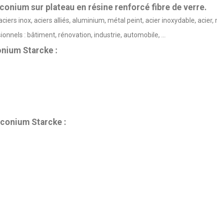
rconium sur plateau en résine renforcé fibre de verre.
rs inox, aciers alliés, aluminium, métal peint, acier inoxydable, acier, m
nnels : bâtiment, rénovation, industrie, automobile, ...
onium Starcke :
rconium Starcke :