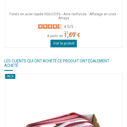
Forets en acier rapide HSS-CO5% - Ame renforcée - Affutage en croix -
Amaya
4.5
/
5
-
11
avis
1,69 €
A partir de
Voir le produit
LES CLIENTS QUI ONT ACHETÉ CE PRODUIT ONT ÉGALEMENT
ACHETÉ :
PACK