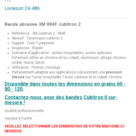
TTC
Livraison 24-48h.
Bande abrasive 3M 984F cubitron 2
Référence : 3M cubitron 2 - 984F
Abrasif : Céramique cubitron 2
Support : Toile Y polyester
Souplesse : Rigide
Domaine d'application : aciers inoxydables, aciers spéciaux
fortement alliés en chrome et/ou cobalt, aluminium, alliage chrome-
nickel, titane, laiton
Utilisation : Finition, meulage
Parfaitement adaptée aux applications nécessitant une
pression
élevée
sur l'acier inoxydable, l'acier carbone et le cobalt- chrome
Disponible dans toutes les dimensions en grains 60 -
80 - 120.
Contactez-nous, pour des bandes Cubitron II sur-
mesure !
Qualité professionnelle
Vendue à l'unité
VEUILLEZ SÉLECTIONNER LES DIMENSIONS DE VOTRE MACHINE CI-
DESSOUS :