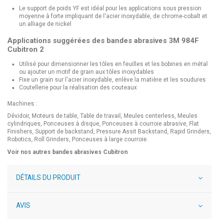
Le support de poids YF est idéal pour les applications sous pression
moyenne à forte impliquant de l'acier inoxydable, de chrome-cobalt et
un alliage de nickel
Applications suggérées des bandes abrasives 3M 984F
Cubitron 2
Utilisé pour dimensionner les tôles en feuilles et les bobines en métal
ou ajouter un motif de grain aux tôles inoxydables
Fixe un grain sur l'acier inoxydable, enlève la matière et les soudures
Coutellerie pour la réalisation des couteaux
Machines :
Dévidoir, Moteurs de table, Table de travail, Meules centerless, Meules
cylindriques, Ponceuses à disque, Ponceuses à courroie abrasive, Flat
Finishers, Support de backstand, Pressure Assit Backstand, Rapid Grinders,
Robotics, Roll Grinders, Ponceuses à large courroie.
Voir nos autres
bandes abrasives Cubitron
DÉTAILS DU PRODUIT
AVIS