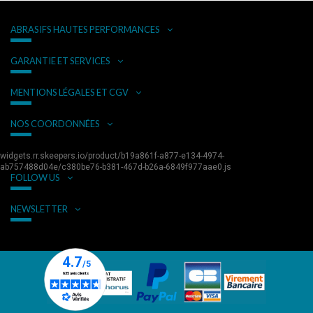
ABRASIFS HAUTES PERFORMANCES
GARANTIE ET SERVICES
MENTIONS LÉGALES ET CGV
NOS COORDONNÉES
widgets.rr.skeepers.io/product/b19a861f-a877-e134-4974-
ab757488d04e/c380be76-b381-467d-b26a-6849f977aae0.js
FOLLOW US
NEWSLETTER