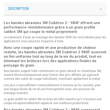
DESCRIPTION
Les bandes abrasives 3M Cubitron 2 - 984F offrent une
performance révolutionnaire grâce à un grain profilé
calibré 3M qui coupe le métal proprement.
Le traitement d'aide au meulage des bandes 984F les rend idéales pour les
applications sous pression moyenne à forte.
Avec une coupe rapide et une production de chaleur
réduite, les bandes abrasives 3M Cubitron 2 984F assurent
un fini uniforme tout au long de la vie du produit, tout en
éliminant les brûlures lors des applications finales de
ponçage du grain.
Nos bandes support toile contiennent un grain abrasif en céramique 3M,
orienté électrostatiquement pour former des pics affûtés qui agissent
comme des outils de coupe individuels, tranchant rapidement le métal.
Ces pics s'auto-affûtent continuellement à mesure qu'ils cassent, pour
une longue durée de vie et une homogénéité avec une pression de
meulage moindre.
Le grain profilé et calibré 3M se brise de telle manière qu'il conserve une
coupe exceptionnellement rapide et une meilleure productivité.
Nos bandes abrasives 3M Cubitron 2 - 984F surpassent