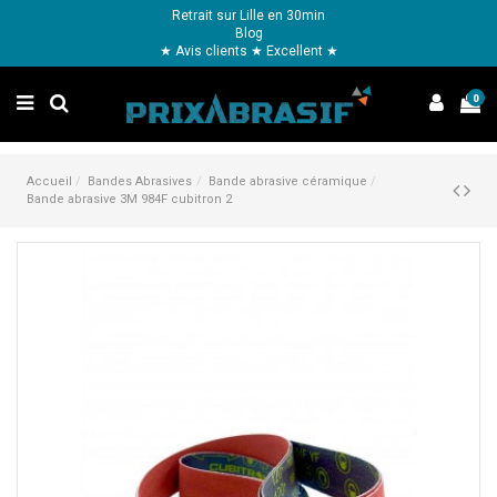
Retrait sur Lille en 30min
Blog
★ Avis clients ★ Excellent ★
0
Accueil
Bandes Abrasives
Bande abrasive céramique
Bande abrasive 3M 984F cubitron 2