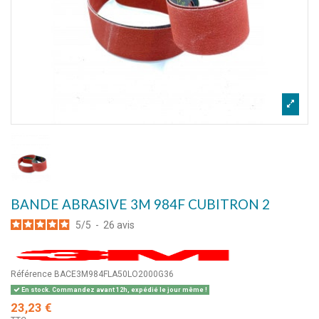
BANDE ABRASIVE 3M 984F CUBITRON 2
5
/
5
-
26
avis
Référence
BACE3M984FLA50LO2000G36
En stock. Commandez avant 12h, expédié le jour même !
23,23 €