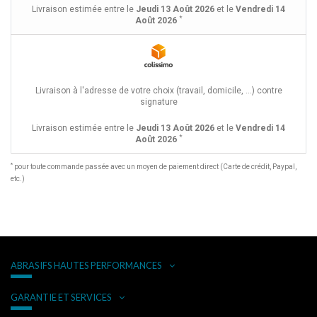
Livraison estimée entre le
Jeudi 13 Août 2026
et le
Vendredi 14
*
Août 2026
Livraison à l'adresse de votre choix (travail, domicile, ...) contre
signature
Livraison estimée entre le
Jeudi 13 Août 2026
et le
Vendredi 14
*
Août 2026
*
pour toute commande passée avec un moyen de paiement direct (Carte de crédit, Paypal,
etc.)
ABRASIFS HAUTES PERFORMANCES
GARANTIE ET SERVICES