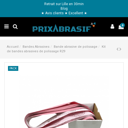
Retrait sur Lille en 30min
Blog
★ Avis clients ★ Excellent ★
0
Accueil
Bandes Abrasives
Bande abrasive de polissage
Kit
de bandes abrasives de polissage R29
PACK