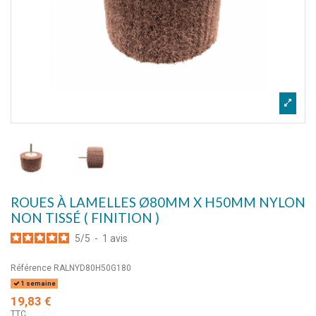
ROUES À LAMELLES Ø80MM X H50MM NYLON
NON TISSÉ ( FINITION )
5
/
5
-
1
avis
Référence
RALNYD80H50G180
1 semaine
19,83 €
TTC