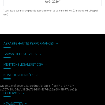
*
Août 2026
*
pour toute commande passée avec un moyen de paiement direct (Carte de crédit, Paypal,
etc.)
ABRASIFS HAUTES PERFORMANCES
GARANTIE ET SERVICES
MENTIONS LÉGALES ET CGV
NOS COORDONNÉES
widgets.rr.skeepers.io/product/b19a861f-a877-e134-4974-
ab757488d04e/c380be76-b381-467d-b26a-6849f977aae0.js
FOLLOW US
NEWSLETTER