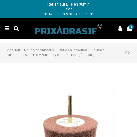
Retrait sur Lille en 30min
Blog
★ Avis clients ★ Excellent ★
0
Accueil
Roues et Anneaux
Roues à lamelles
Roues à
lamelles Ø80mm x H50mm nylon non tissé ( finition )