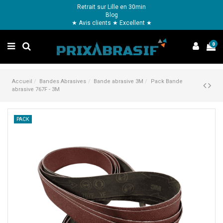
Retrait sur Lille en 30min
Blog
★ Avis clients ★ Excellent ★
0
Accueil
Bandes Abrasives
Bande abrasive 3M
Pack Bande
abrasive 767F - 3M
PACK