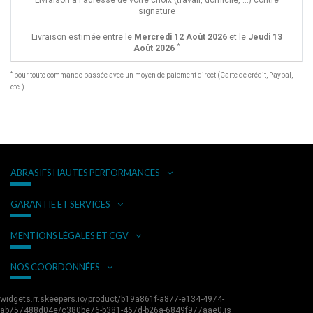
Livraison à l'adresse de votre choix (travail, domicile, ...) contre
signature
Livraison estimée entre le
Mercredi 12 Août 2026
et le
Jeudi 13
*
Août 2026
*
pour toute commande passée avec un moyen de paiement direct (Carte de crédit, Paypal,
etc.)
ABRASIFS HAUTES PERFORMANCES
GARANTIE ET SERVICES
MENTIONS LÉGALES ET CGV
NOS COORDONNÉES
widgets.rr.skeepers.io/product/b19a861f-a877-e134-4974-
ab757488d04e/c380be76-b381-467d-b26a-6849f977aae0.js