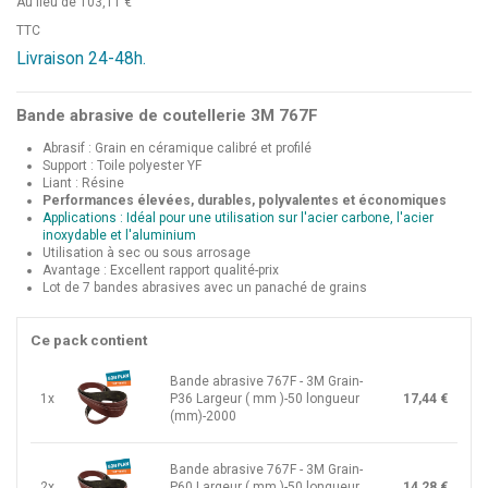
Au lieu de 103,11 €
TTC
Livraison 24-48h.
Bande abrasive de coutellerie 3M 767F
Abrasif : Grain en céramique calibré et profilé
Support : Toile polyester YF
Liant : Résine
Performances élevées, durables, polyvalentes et économiques
Applications : Idéal pour une utilisation sur l'acier carbone, l'acier
inoxydable et l'aluminium
Utilisation à sec ou sous arrosage
Avantage : Excellent rapport qualité-prix
Lot de 7 bandes abrasives avec un panaché de grains
Ce pack contient
Bande abrasive 767F - 3M Grain-
1x
P36 Largeur ( mm )-50 longueur
17,44 €
(mm)-2000
Bande abrasive 767F - 3M Grain-
2x
P60 Largeur ( mm )-50 longueur
14,28 €