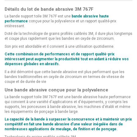
Détails du lot de bande abrasive 3M 767F
La bande support toile 3M 767F est une
bande abrasive haute
performance
conçue pour la polyvalence et un rapport qualité-prix
intéressant.
Doté de la technologie de grains profilés calibrés 3M, il dure plus longtemps
et coupe plus rapidement que les bandes en oxyde de zirconium.
Son prix est abordable et il convient à une utilisation quotidienne.
Cette combinaison de performances et de rapport qualité-prix
intéressant peut augmenter la productivité tout en aidant à réduire vos
dépenses globales en abrasifs.
Il a été démontré que cette bande abrasive est plus performant que les
bandes traditionnelles en oxyde de zirconium en termes de vitesse de
coupe et de durée de vie
Une bande abrasive conçue pour la polyvalence
La bande support toile 3M 767F est une bande abrasive haute performance
qui convient à une variété d'applications et d'équipements, y compris les
supports, les ponceuses à bande abrasive, les machines d'établi et même
les équipements de ponçage à bande large.
La capacité de la bande à surpasser la concurrence et à maintenir un prix
compétitif en fait une bande abrasive d'une valeur inégalée dans de
nombreuses applications de meulage, de finition et de ponçage.
Technologie de grains profilés calibrés 3M.