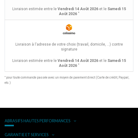
Livraison estimée entre le
Vendredi 14 Août 2026
et le
Samedi 15
*
Août 2026
Livraison à l'adresse de votre choix (travail, domicile, ...) contre
signature
Livraison estimée entre le
Vendredi 14 Août 2026
et le
Samedi 15
*
Août 2026
*
pour toute commande passée avec un moyen de paiement direct (Carte de crédit, Paypal,
etc.)
ABRASIFS HAUTES PERFORMANCES
GARANTIE ET SERVICES