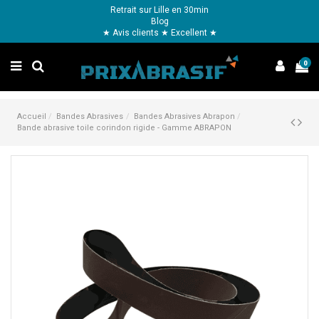
Retrait sur Lille en 30min
Blog
★ Avis clients ★ Excellent ★
0
Accueil
Bandes Abrasives
Bandes Abrasives Abrapon
Bande abrasive toile corindon rigide - Gamme ABRAPON