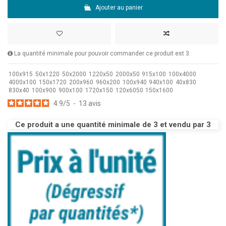
Ajouter au panier
La quantité minimale pour pouvoir commander ce produit est 3.
100x915
50x1220
50x2000
1220x50
2000x50
915x100
100x4000
4000x100
150x1720
200x960
960x200
100x940
940x100
40x830
830x40
100x900
900x100
1720x150
120x6050
150x1600
4.9
/
5
-
13
avis
Ce produit a une quantité minimale de 3 et vendu par 3