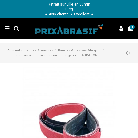
Retrait sur Lille en 30min
Blog
★ Avis clients ★ Excellent ★
0
Accueil
Bandes Abrasives
Bandes Abrasives Abrapon
Bande abrasive en toile - céramique gamme ABRAPON