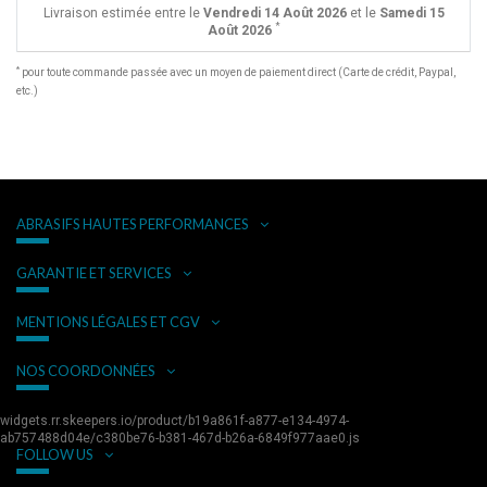
Livraison estimée entre le
Vendredi 14 Août 2026
et le
Samedi 15
*
Août 2026
*
pour toute commande passée avec un moyen de paiement direct (Carte de crédit, Paypal,
etc.)
ABRASIFS HAUTES PERFORMANCES
GARANTIE ET SERVICES
MENTIONS LÉGALES ET CGV
NOS COORDONNÉES
widgets.rr.skeepers.io/product/b19a861f-a877-e134-4974-
ab757488d04e/c380be76-b381-467d-b26a-6849f977aae0.js
FOLLOW US