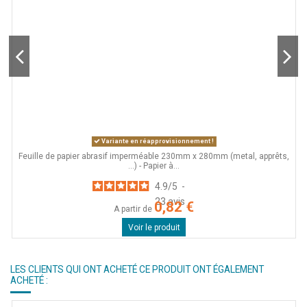
Variante en réapprovisionnement !
Feuille de papier abrasif imperméable 230mm x 280mm (metal, apprêts,
...) - Papier à...
4.9
/
5
-
23
avis
0,82 €
A partir de
Voir le produit
LES CLIENTS QUI ONT ACHETÉ CE PRODUIT ONT ÉGALEMENT
ACHETÉ :