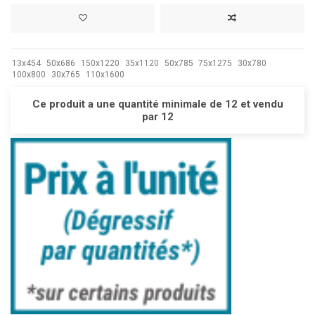
13x454
50x686
150x1220
35x1120
50x785
75x1275
30x780
100x800
30x765
110x1600
Ce produit a une quantité minimale de 12 et vendu
par 12