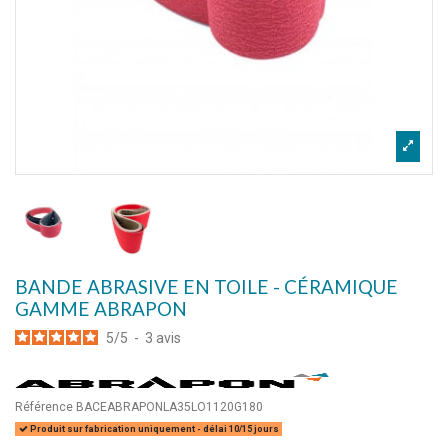
BANDE ABRASIVE EN TOILE - CÉRAMIQUE
GAMME ABRAPON
5
/
5
-
3
avis
Référence
BACEABRAPONLA35LO1120G180
Produit sur fabrication uniquement - délai 10/15 jours