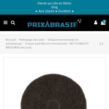
Retrait sur Lille en 30min
Blog
★ Avis clients ★ Excellent ★
0
Accueil
Nettoyage des sols
Disque monobrosse et
autolaveuse
Disque pad Marron monobrosse - NETTOYAGE ET
BROSSAGE des sols