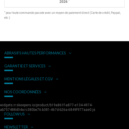
*
2026
*
pour toute commande passée avec un moyen de paiement direct (Carte de crédit, Paypal,
etc.)
ABRASIFS HAUTES PERFORMANCES
GARANTIE ET SERVICES
MENTIONS LÉGALES ET CGV
NOS COORDONNÉES
widgets.rr.skeepers.io/product/b19a861f-a877-e134-4974-
ab757488d04e/c380be76-b381-467d-b26a-6849f977aae0.js
FOLLOW US
NEWSLETTER