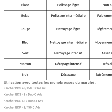
Blanc
Polissage léger
Non ab
Beige
Polissage intermédiaire
Faiblemen
Rouge
Nettoyage léger
Légèremen
Bleu
Nettoyage intermédiaire
Moyenneme
Vert
Nettoyage intensif
Assez a
Marron
Décapage intensif
Très a
Noir
Décapage
Extrêmemen
Utilisation avec toutes les monobrosses du marché :
Karcher BDS 43/150 C Classic
Karcher BDS 43 / Duo C Adv
Karcher BDS 43 / Duo CI Adv
Karcher BDP 43/450 C Adv