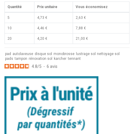
Quantité
Prix unitaire
Vous économisez
5
4,73 €
2,63 €
10
4,46 €
7,88 €
20
4,20 €
21,00 €
pad
autolaveuse
disque sol
monobrosse
lustrage sol
nettoyage sol
pads
tampon
rénovation sol
karcher
tennant
4.8
/
5
-
6
avis