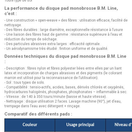
Toute type de sol
La performance du disque pad monobrosse B.M. Line,
c’est :
- Une construction « open-weave » des fibres : utilisation efficace, facilité de
nettoyage.
- Des fibres durables : large diamètre, exceptionnelle résistance à l’usure
- Une liaison des fibres haut de gamme : résistance supérieure à l’eau et
réduction du temps de séchage.
- Des particules abrasives extra larges : efficacité optimale.
- Un aérodynamisme très étudié : finition uniforme et de qualité.
Données techniques du disque pad monobrosse B.M. Line
:
- Description : fibres nylon et fibres polyester liées entre elles par un liant
latex et incorporation de charges abrasives et des pigments (le colorant
marron est utilisé pour la reconnaissance de l’utilisation).
- Sol : tous types de sols.
- Compatibilité : tensio-actifs, acides, bases, dérivés chlorés et oxygénés,
hydrocarbures halogénés, phosphates, phosphonates – inflammable à sec.
- Vitesse : de 140 à 350 tours/minute (basse et haute vitesse).
- Nettoyage : disque utilisation 2 faces. Lavage machine (90°), jet d’eau,
trempage dans l’eau avec détergent + rinçage.
Comparatif des différents pads :
Couleur
Usage principal
Niveau d'