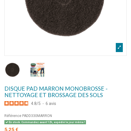
DISQUE PAD MARRON MONOBROSSE -
NETTOYAGE ET BROSSAGE DES SOLS
4.8
/
5
-
6
avis
Référence
PADD330MARRON
En stock. Commandez avant 12h, expédié le jour même !
5,25 €